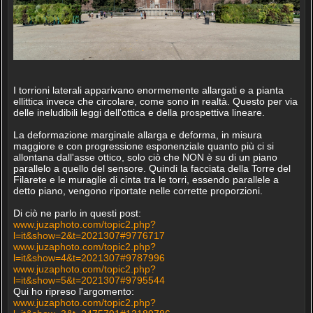
I torrioni laterali apparivano enormemente allargati e a pianta
ellittica invece che circolare, come sono in realtà. Questo per via
delle ineludibili leggi dell'ottica e della prospettiva lineare.
La deformazione marginale allarga e deforma, in misura
maggiore e con progressione esponenziale quanto più ci si
allontana dall'asse ottico, solo ciò che NON è su di un piano
parallelo a quello del sensore. Quindi la facciata della Torre del
Filarete e le muraglie di cinta tra le torri, essendo parallele a
detto piano, vengono riportate nelle corrette proporzioni.
Di ciò ne parlo in questi post:
www.juzaphoto.com/topic2.php?
l=it&show=2&t=2021307#9776717
www.juzaphoto.com/topic2.php?
l=it&show=4&t=2021307#9787996
www.juzaphoto.com/topic2.php?
l=it&show=5&t=2021307#9795544
Qui ho ripreso l'argomento:
www.juzaphoto.com/topic2.php?