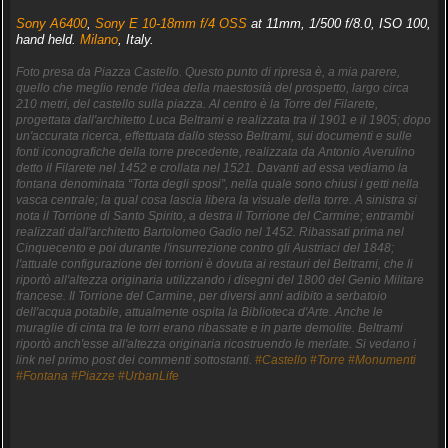
Sony A6400
,
Sony E 10-18mm f/4 OSS
at 11mm, 1/500 f/8.0, ISO 100,
hand held.
Milano
, Italy.
Foto presa da Piazza Castello. Questo punto di ripresa è, a mia parere,
quello che meglio rende l'idea della maestosità del prospetto, largo circa
210 metri, del castello sulla piazza. Al centro è la Torre del Filarete,
progettata dall'architetto Luca Beltrami e realizzata tra il 1901 e il 1905; dopo
un'accurata ricerca, effettuata dallo stesso Beltrami, sui documenti e sulle
fonti iconografiche della torre precedente, realizzata da Antonio Averulino
detto il Filarete nel 1452 e crollata nel 1521. Davanti ad essa vediamo la
fontana denominata “Torta degli sposi”, nella quale sono chiusi i getti nella
vasca centrale; la qual cosa lascia libera la visuale della torre. A sinistra si
nota il Torrione di Santo Spirito, a destra il Torrione del Carmine; entrambi
realizzati dall'architetto Bartolomeo Gadio nel 1452. Ribassati prima nel
Cinquecento e poi durante l'insurrezione contro gli Austriaci del 1848;
l'attuale configurazione dei torrioni è dovuta ai restauri del Beltrami, che li
riportò all'altezza originaria utilizzando i disegni del 1800 del Genio Militare
francese. Il Torrione del Carmine, per diversi anni adibito a serbatoio
dell'acqua potabile, attualmente ospita la Biblioteca d'Arte. Anche le
muraglie di cinta tra le torri erano ribassate e in parte demolite. Beltrami
riportò anch'esse all'altezza originaria ricostruendo le merlate. Si vedano i
link nel primo post dei commenti sottostanti.
#Castello
#Torre
#Monumenti
#Fontana
#Piazze
#UrbanLife