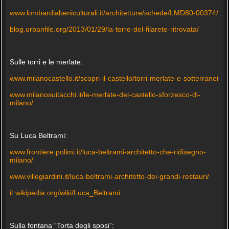
www.lombardiabeniculturali.it/architetture/schede/LMD80-00374/
blog.urbanfile.org/2013/01/29/la-torre-del-filarete-ritrovata/
Sulle torri e le merlate:
www.milanocastello.it/scopri-il-castello/torri-merlate-e-sotterranei
www.milanosuitacchi.it/le-merlate-del-castello-sforzesco-di-
milano/
Su Luca Beltrami:
www.frontiere.polimi.it/luca-beltrami-architetto-che-ridisegno-
milano/
www.villegiardini.it/luca-beltrami-architetto-dei-grandi-restauri/
it.wikipedia.org/wiki/Luca_Beltrami
Sulla fontana “Torta degli sposi”: