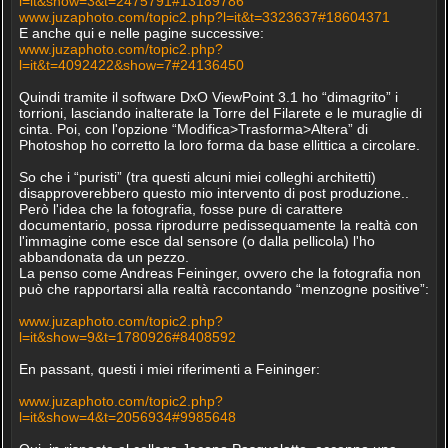
l=it&show=3&t=2475791#13189786
www.juzaphoto.com/topic2.php?l=it&t=3323637#18604371
E anche qui e nelle pagine successive:
www.juzaphoto.com/topic2.php?
l=it&t=4092422&show=7#24136450
Quindi tramite il software DxO ViewPoint 3.1 ho “dimagrito” i
torrioni, lasciando inalterate la Torre del Filarete e le muraglie di
cinta. Poi, con l'opzione “Modifica>Trasforma>Altera” di
Photoshop ho corretto la loro forma da base ellittica a circolare.
So che i “puristi” (tra questi alcuni miei colleghi architetti)
disapproverebbero questo mio intervento di post produzione..
Però l'idea che la fotografia, fosse pure di carattere
documentario, possa riprodurre pedissequamente la realtà con
l'immagine come esce dal sensore (o dalla pellicola) l'ho
abbandonata da un pezzo.
La penso come Andreas Feininger, ovvero che la fotografia non
può che rapportarsi alla realtà raccontando “menzogne positive”:
www.juzaphoto.com/topic2.php?
l=it&show=9&t=1780926#8408592
En passant, questi i miei riferimenti a Feininger:
www.juzaphoto.com/topic2.php?
l=it&show=4&t=2056934#9985648