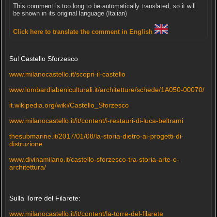
This comment is too long to be automatically translated, so it will
be shown in its original language (Italian)
Click here to translate the comment in English
Sul Castello Sforzesco
www.milanocastello.it/scopri-il-castello
www.lombardiabeniculturali.it/architetture/schede/1A050-00070/
it.wikipedia.org/wiki/Castello_Sforzesco
www.milanocastello.it/it/content/i-restauri-di-luca-beltrami
thesubmarine.it/2017/01/08/la-storia-dietro-ai-progetti-di-
distruzione
www.divinamilano.it/castello-sforzesco-tra-storia-arte-e-
architettura/
Sulla Torre del Filarete:
www.milanocastello.it/it/content/la-torre-del-filarete