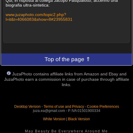
Qui, in risposta al collega Jacopo Pasqualotto, accenno una
biografia ultra-sintetica:
www.juzaphoto.com/topic2.php?
l=it&t=4066083&show=8#23955831
Top of the page ⇑
JuzaPhoto contains affiliate links from Amazon and Ebay and
JuzaPhoto earn a commission in case of purchase through affiliate
links.
Desktop Version
-
Terms of use and Privacy
-
Cookie Preferences
juza.ea@gmail.com - P. IVA 01501900334
White Version
|
Black Version
May Beauty Be Everywhere Around Me