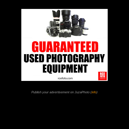
Publish your advertisement on JuzaPhoto (
info
)