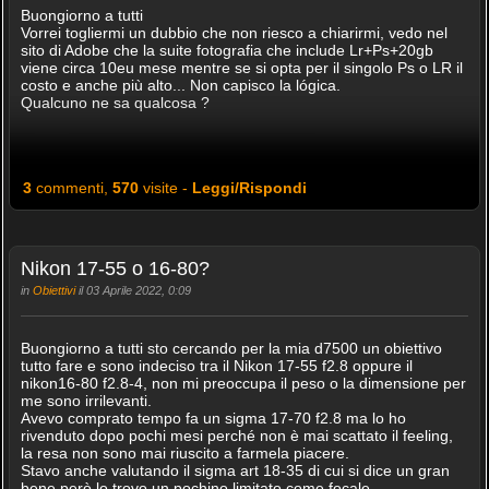
Buongiorno a tutti
Vorrei togliermi un dubbio che non riesco a chiarirmi, vedo nel
sito di Adobe che la suite fotografia che include Lr+Ps+20gb
viene circa 10eu mese mentre se si opta per il singolo Ps o LR il
costo e anche più alto... Non capisco la lógica.
Qualcuno ne sa qualcosa ?
3
commenti,
570
visite -
Leggi/Rispondi
Nikon 17-55 o 16-80?
in
Obiettivi
il 03 Aprile 2022, 0:09
Buongiorno a tutti sto cercando per la mia d7500 un obiettivo
tutto fare e sono indeciso tra il Nikon 17-55 f2.8 oppure il
nikon16-80 f2.8-4, non mi preoccupa il peso o la dimensione per
me sono irrilevanti.
Avevo comprato tempo fa un sigma 17-70 f2.8 ma lo ho
rivenduto dopo pochi mesi perché non è mai scattato il feeling,
la resa non sono mai riuscito a farmela piacere.
Stavo anche valutando il sigma art 18-35 di cui si dice un gran
bene però lo trovo un pochino limitato come focale.