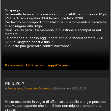
Mi spiego
Un annetto fa mi sono assemblato un pc AMD, e ho messo 32gb
{2x16} di ram kingston ddr4 hyperx predator 3200.
Per lavoro mi occupo di modellazione 3d e ho quindi la necessità
di aggiungere altri 32gb.
Pero...ce un però.. La memoria in questione è scomparsa dal
mercato.
La domanda è, posso aggiungere altri due moduli sempre 2x16
3200 di kingston beast o fury ?
O questo può generare conflitti hardware?
6
commenti,
1232
visite -
Leggi/Rispondi
R6 o Z6 ?
in
Fotocamere, Accessori e Fotoritocco
il 19 Novembre 2022, 20:22
Mi sta assalendo la voglia di affiancare a quello che già possiedo
una ML pur sapendo che le mié foto non miglioreranno di una
virgola.