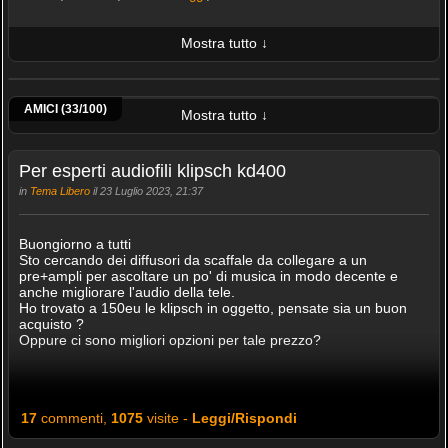
Mostra tutto ↓
ULTIME 10 FOTO PUBBLICATE
Canopo70
Mbald60
Made In Italy
Mage
TheVeryMagicMe
Anonima.genovese
Fabrizios53
Hubertus
AMICI (33/100)
Mostra tutto ↓
Per esperti audiofili klipsch kd400
in
Tema Libero
il 23 Luglio 2023, 21:37
Buongiorno a tutti
Sto cercando dei diffusori da scaffale da collegare a un
pre+ampli per ascoltare un po' di musica in modo decente e
anche migliorare l'audio della tele.
Ho trovato a 150eu le klipsch in oggetto, pensate sia un buon
acquisto ?
Oppure ci sono migliori opzioni per tale prezzo?
17
commenti,
1075
visite -
Leggi/Rispondi