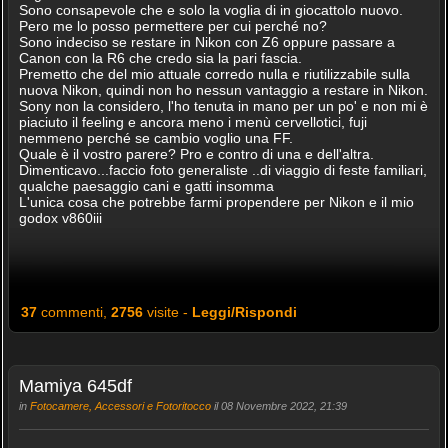
Sono consapevole che e solo la voglia di in giocattolo nuovo.
Pero me lo posso permettere per cui perché no?
Sono indeciso se restare in Nikon con Z6 oppure passare a
Canon con la R6 che credo sia la pari fascia.
Premetto che del mio attuale corredo nulla e riutilizzabile sulla
nuova Nikon, quindi non ho nessun vantaggio a restare in Nikon.
Sony non la considero, l'ho tenuta in mano per un po' e non mi è
piaciuto il feeling e ancora meno i menù cervellotici, fuji
nemmeno perché se cambio voglio una FF.
Quale è il vostro parere? Pro e contro di una e dell'altra.
Dimenticavo...faccio foto generaliste ..di viaggio di feste familiari,
qualche paesaggio cani e gatti insomma
L'unica cosa che potrebbe farmi propendere per Nikon e il mio
godox v860iii
37
commenti,
2756
visite -
Leggi/Rispondi
Mamiya 645df
in
Fotocamere, Accessori e Fotoritocco
il 08 Novembre 2022, 21:39