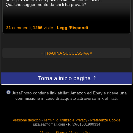
Qualche suggerimento da chi li ha provati?
21
commenti,
1256
visite -
Leggi/Rispondi
≡
»
|
PAGINA SUCCESSIVA
Torna a inizio pagina ⇑
JuzaPhoto contiene link affiliati Amazon ed Ebay e riceve una
commissione in caso di acquisto attraverso link affiliati.
Versione desktop
-
Termini di utilizzo e Privacy
-
Preferenze Cookie
juza.ea@gmail.com - P. IVA 01501900334
Versione Bianca
|
Versione Nera