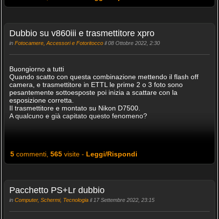
Dubbio su v860iii e trasmettitore xpro
in
Fotocamere, Accessori e Fotoritocco
il 08 Ottobre 2022, 2:30
Buongiorno a tutti
Quando scatto con questa combinazione mettendo il flash off
camera, e trasmettitore in ETTL le prime 2 o 3 foto sono
pesantemente sottoesposte poi inizia a scattare con la
esposizione corretta.
Il trasmettitore e montato su Nikon D7500.
A qualcuno e già capitato questo fenomeno?
5
commenti,
565
visite -
Leggi/Rispondi
Pacchetto PS+Lr dubbio
in
Computer, Schermi, Tecnologia
il 17 Settembre 2022, 23:15