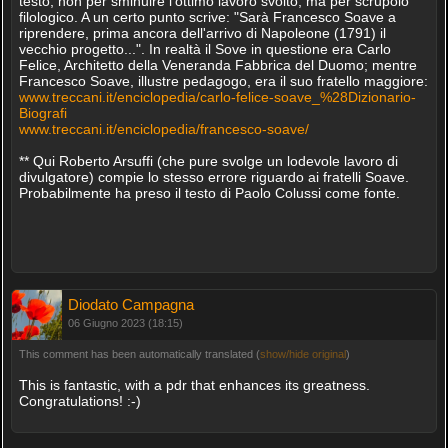
testo; non per sminuire l'ottimo lavoro svolto, ma per scrupolo
filologico. A un certo punto scrive: "Sarà Francesco Soave a
riprendere, prima ancora dell'arrivo di Napoleone (1791) il
vecchio progetto...". In realtà il Sove in questione era Carlo
Felice, Architetto della Veneranda Fabbrica del Duomo; mentre
Francesco Soave, illustre pedagogo, era il suo fratello maggiore:
www.treccani.it/enciclopedia/carlo-felice-soave_%28Dizionario-
Biografi
www.treccani.it/enciclopedia/francesco-soave/
** Qui Roberto Arsuffi (che pure svolge un lodevole lavoro di
divulgatore) compie lo stesso errore riguardo ai fratelli Soave.
Probabilmente ha preso il testo di Paolo Colussi come fonte.
Diodato Campagna
06 Giugno 2023 (18:15)
This comment has been automatically translated (
show/hide original
)
This is fantastic, with a pdr that enhances its greatness.
Congratulations! :-)