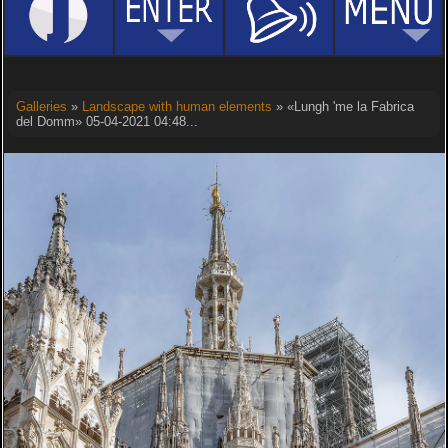
Galleries
»
Landscape with human elements
» «Lungh 'me la Fabrica
del Domm» 05-04-2021 04:48...