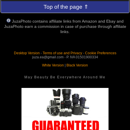
Top of the page ⇑
JuzaPhoto contains affiliate links from Amazon and Ebay and
JuzaPhoto earn a commission in case of purchase through affiliate
links.
Desktop Version
-
Terms of use and Privacy
-
Cookie Preferences
juza.ea@gmail.com - P. IVA 01501900334
White Version
|
Black Version
May Beauty Be Everywhere Around Me