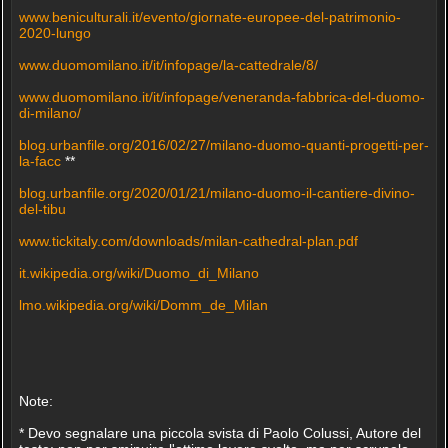
www.beniculturali.it/evento/giornate-europee-del-patrimonio-
2020-lungo
www.duomomilano.it/it/infopage/la-cattedrale/8/
www.duomomilano.it/it/infopage/veneranda-fabbrica-del-duomo-
di-milano/
blog.urbanfile.org/2016/02/27/milano-duomo-quanti-progetti-per-
la-facc
**
blog.urbanfile.org/2020/01/21/milano-duomo-il-cantiere-divino-
del-tibu
www.tickitaly.com/downloads/milan-cathedral-plan.pdf
it.wikipedia.org/wiki/Duomo_di_Milano
lmo.wikipedia.org/wiki/Domm_de_Milan
Note:
* Devo segnalare una piccola svista di Paolo Colussi, Autore del