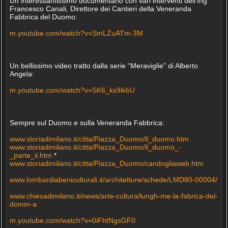
Un interessantissimo documentario con vari interventi dell'Ing
Francesco Canali, Direttore dei Cantieri della Veneranda
Fabbrica del Duomo:
m.youtube.com/watch?v=SmLZuATm-3M
Un bellissimo video tratto dalla serie “Meraviglie” di Alberto
Angela:
m.youtube.com/watch?v=SK6_ks9ikbU
Sempre sul Duomo e sulla Veneranda Fabbrica:
www.storiadimilano.it/citta/Piazza_Duomo/il_duomo.htm
www.storiadimilano.it/citta/Piazza_Duomo/il_duomo_-
_parte_ii.htm
*
www.storiadimilano.it/citta/Piazza_Duomo/candogliaweb.htm
www.lombardiabeniculturali.it/architetture/schede/LMD80-00004/
www.chiesadimilano.it/news/arte-cultura/lungh-me-la-fabrica-del-
domm-a
m.youtube.com/watch?v=0iFhtNgsGF0