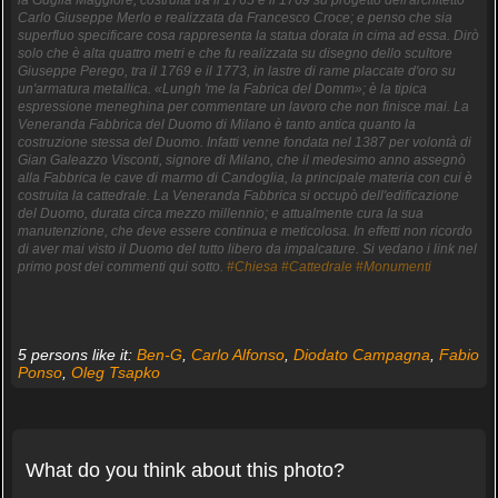
la Guglia Maggiore, costruita tra il 1765 e il 1769 su progetto dell'architetto
Carlo Giuseppe Merlo e realizzata da Francesco Croce; e penso che sia
superfluo specificare cosa rappresenta la statua dorata in cima ad essa. Dirò
solo che è alta quattro metri e che fu realizzata su disegno dello scultore
Giuseppe Perego, tra il 1769 e il 1773, in lastre di rame placcate d'oro su
un'armatura metallica. «Lungh 'me la Fabrica del Domm»; è la tipica
espressione meneghina per commentare un lavoro che non finisce mai. La
Veneranda Fabbrica del Duomo di Milano è tanto antica quanto la
costruzione stessa del Duomo. Infatti venne fondata nel 1387 per volontà di
Gian Galeazzo Visconti, signore di Milano, che il medesimo anno assegnò
alla Fabbrica le cave di marmo di Candoglia, la principale materia con cui è
costruita la cattedrale. La Veneranda Fabbrica si occupò dell'edificazione
del Duomo, durata circa mezzo millennio; e attualmente cura la sua
manutenzione, che deve essere continua e meticolosa. In effetti non ricordo
di aver mai visto il Duomo del tutto libero da impalcature. Si vedano i link nel
primo post dei commenti qui sotto.
#Chiesa
#Cattedrale
#Monumenti
5 persons like it:
Ben-G
,
Carlo Alfonso
,
Diodato Campagna
,
Fabio
Ponso
,
Oleg Tsapko
What do you think about this photo?