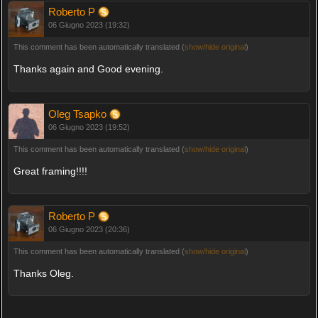
Roberto P
06 Giugno 2023 (19:32)
This comment has been automatically translated (
show/hide original
)
Thanks again and Good evening.
Oleg Tsapko
06 Giugno 2023 (19:52)
This comment has been automatically translated (
show/hide original
)
Great framing!!!!
Roberto P
06 Giugno 2023 (20:36)
This comment has been automatically translated (
show/hide original
)
Thanks Oleg.