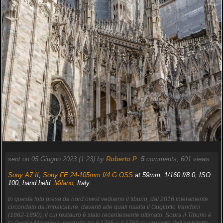
sent on 05 Giugno 2023 (1:23) by
Roberto P
.
5
comments, 601 views.
Sony A7 II
,
Sony FE 24-105mm f/4 G OSS
at 59mm, 1/160 f/8.0, ISO
100, hand held.
Milano
, Italy.
In questa foto presa da nord ovest vediamo il tiburio, dal 2016 interamente
circondato da impalcature, davanti alle quali risalta il Gugliotto Vandoni
(1862-1890), il cui restauro è stato recentemente ultimato. Sopra il Tiburio è