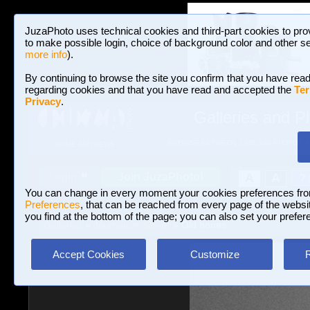
JuzaPhoto uses technical cookies and third-part cookies to pro
to make possible login, choice of background color and other se
more info
).
By continuing to browse the site you confirm that you have read
regarding cookies and that you have read and accepted the
Ter
Privacy
.
Galleries and P
BROWSE BETWEEN 3,023,340 PHOTOS A
HOME AND NEWS
Join JuzaPhoto!
A
A
Login
?
You can change in every moment your cookies preferences fr
Preferences
, that can be reached from every page of the website
you find at the bottom of the page; you can also set your prefer
Galleries
»
Journalism/Street
» Old bones
Accept Cookies
Customize