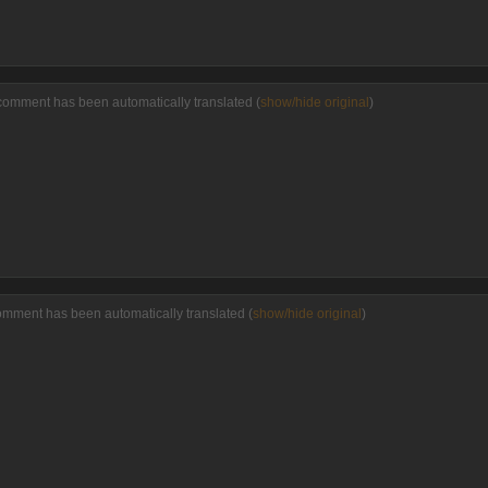
comment has been automatically translated (
show/hide original
)
omment has been automatically translated (
show/hide original
)