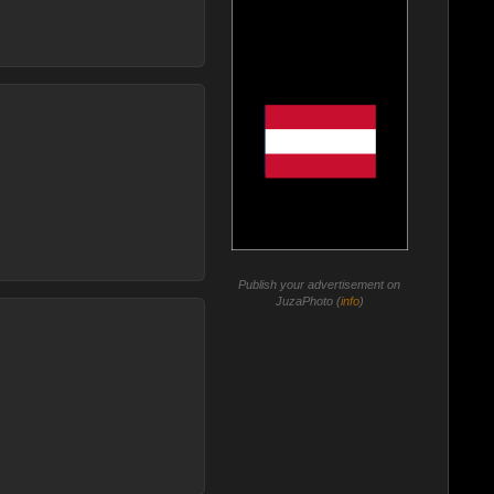
Publish your advertisement on
JuzaPhoto (
info
)