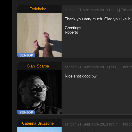
Fedebobo
sent on 21 Settembre 2013 (1:11) | This c
Thank you very much. Glad you like it.
Greetings
Roberto
Giani Scarpa
sent on 21 Settembre 2013 (7:00) | This c
Nice shot good bw
Caterina Bruzzone
sent on 21 Settembre 2013 (9:57) | This c