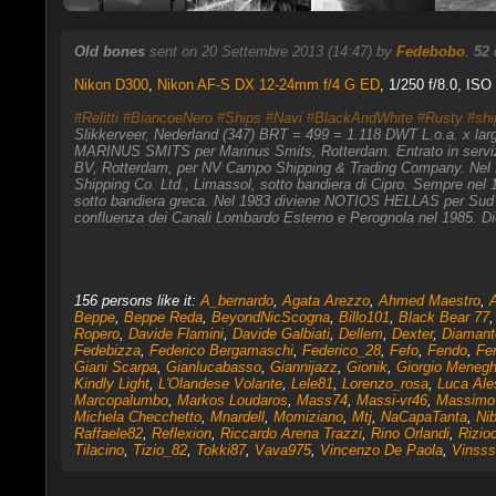
Old bones
sent on 20 Settembre 2013 (14:47) by
Fedebobo
.
52
Nikon D300
,
Nikon AF-S DX 12-24mm f/4 G ED
, 1/250 f/8.0, ISO
#Relitti
#BiancoeNero
#Ships
#Navi
#BlackAndWhite
#Rusty
#shi
Slikkerveer, Nederland (347) BRT = 499 = 1.118 DWT L.o.a. x lar
MARINUS SMITS per Marinus Smits, Rotterdam. Entrato in servi
BV, Rotterdam, per NV Campo Shipping & Trading Company. Nel 19
Shipping Co. Ltd., Limassol, sotto bandiera di Cipro. Sempre nel 
sotto bandiera greca. Nel 1983 diviene NOTIOS HELLAS per Sud He
confluenza dei Canali Lombardo Esterno e Perognola nel 1985. Dic
156 persons like it:
A_bernardo
,
Agata Arezzo
,
Ahmed Maestro
,
A
Beppe
,
Beppe Reda
,
BeyondNicScogna
,
Billo101
,
Black Bear 77
Ropero
,
Davide Flamini
,
Davide Galbiati
,
Dellem
,
Dexter
,
Diamant
Fedebizza
,
Federico Bergamaschi
,
Federico_28
,
Fefo
,
Fendo
,
Fer
Giani Scarpa
,
Gianlucabasso
,
Giannijazz
,
Gionik
,
Giorgio Menegh
Kindly Light
,
L'Olandese Volante
,
Lele81
,
Lorenzo_rosa
,
Luca Ale
Marcopalumbo
,
Markos Loudaros
,
Mass74
,
Massi-vr46
,
Massimo
Michela Checchetto
,
Mnardell
,
Momiziano
,
Mtj
,
NaCapaTanta
,
Ni
Raffaele82
,
Reflexion
,
Riccardo Arena Trazzi
,
Rino Orlandi
,
Rizio
Tilacino
,
Tizio_82
,
Tokki87
,
Vava975
,
Vincenzo De Paola
,
Vinsss