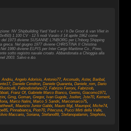
ione: NV Shipbuilding Yard Yard = v / h De Groot & van Vliet in
x450) 1.100 CV - 12.5 nodi Varato il 14 aprile 1962 come
bre del 1973 diviene SUSANNE L?NBORG per L?nborg Shipping
a greca. Nel giugno 1977 diviene CHRISTINA II Christina
 Nel 1980 diviene ELPIS per Inter Cargo Maritime Co., Pireo,
te sotto registro navale croato. Abbandonata a Chioggia alla
 nel 2003. Salvo e.&o.
,
Andriu
,
Angelo Adorisio
,
Antonio77
,
Arconudo
,
Aster
,
Baribal
,
onte17
,
Daniele Cendron
,
Daniele Quaranta
,
Daniele_rom
,
Dario
Rusticelli
,
Fabiodistefano72
,
Fabrizio Ferroni
,
Fabriziob
,
biati
,
Franz Of
,
Gabriele Marco Bianco
,
Geeno
,
Giacomo1971
,
zini
,
Gmg
,
Goman
,
Gregor
,
Ivan Gugole
,
Jooferr
,
Jste70
,
Kernerit
,
oria
,
Marco Nalini
,
Marco S Sandri
,
Marcomarco75
,
atthewX
,
Maurizio Junior Gabbi
,
Mauro Mgl
,
Mauropol
,
Miche74
,
pe85
,
Pinnabianca
,
Piotr70
,
Pitecusa
,
Pucci Mirti della Valle
,
ilvio Maccario
,
Soriana
,
Stefano89
,
Stefanopalamin
,
Stephoto
,