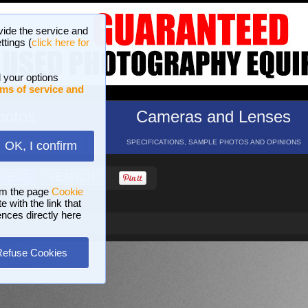
vide the service and
ttings (
click here for
 your options
ms of service and
hotos
Cameras and Lenses
ND 16 GALLERIES
SPECIFICATIONS, SAMPLE PHOTOS AND OPINIONS
OK, I confirm
HELP
SEARCH
om the page
Cookie
 with the link that
ences directly here
Refuse Cookies