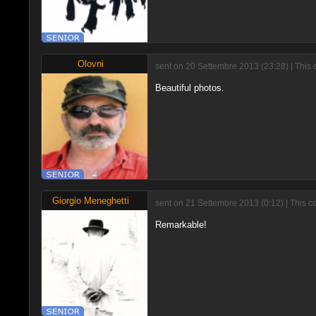
Olovni
sent on 20 Settembre 2013 (23:28) | This 
Beautiful photos.
Giorgio Meneghetti
sent on 21 Settembre 2013 (0:12) | This c
Remarkable!