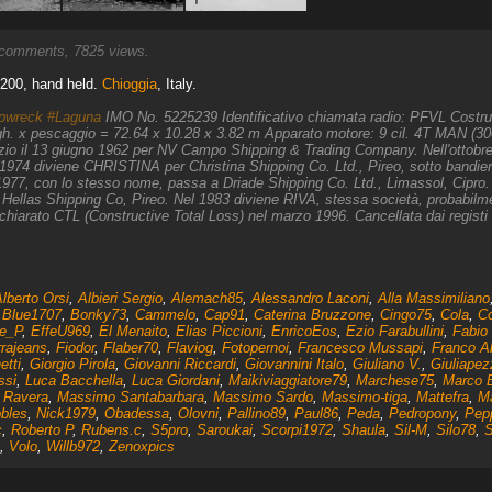
comments, 7825 views.
 200, hand held.
Chioggia
, Italy.
pwreck
#Laguna
IMO No. 5225239 Identificativo chiamata radio: PFVL Costruz
gh. x pescaggio = 72.64 x 10.28 x 3.82 m Apparato motore: 9 cil. 4T MAN (300
zio il 13 giugno 1962 per NV Campo Shipping & Trading Company. Nell'otto
74 diviene CHRISTINA per Christina Shipping Co. Ltd., Pireo, sotto bandier
1977, con lo stesso nome, passa a Driade Shipping Co. Ltd., Limassol, Cipro.
llas Shipping Co, Pireo. Nel 1983 diviene RIVA, stessa società, probabilmen
hiarato CTL (Constructive Total Loss) nel marzo 1996. Cancellata dai registi
lberto Orsi
,
Albieri Sergio
,
Alemach85
,
Alessandro Laconi
,
Alla Massimiliano
,
Blue1707
,
Bonky73
,
Cammelo
,
Cap91
,
Caterina Bruzzone
,
Cingo75
,
Cola
,
C
e_P
,
EffeU969
,
El Menaito
,
Elias Piccioni
,
EnricoEos
,
Ezio Farabullini
,
Fabio 
rajeans
,
Fiodor
,
Flaber70
,
Flaviog
,
Fotopernoi
,
Francesco Mussapi
,
Franco Ab
etti
,
Giorgio Pirola
,
Giovanni Riccardi
,
Giovannini Italo
,
Giuliano V.
,
Giuliapez
ssi
,
Luca Bacchella
,
Luca Giordani
,
Maikiviaggiatore79
,
Marchese75
,
Marco B
 Ravera
,
Massimo Santabarbara
,
Massimo Sardo
,
Massimo-tiga
,
Mattefra
,
M
bbles
,
Nick1979
,
Obadessa
,
Olovni
,
Pallino89
,
Paul86
,
Peda
,
Pedropony
,
Pep
c
,
Roberto P
,
Rubens.c
,
S5pro
,
Saroukai
,
Scorpi1972
,
Shaula
,
Sil-M
,
Silo78
,
S
,
Volo
,
Willb972
,
Zenoxpics