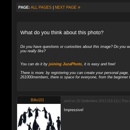
»
PAGE:
ALL PAGES
|
NEXT PAGE
What do you think about this photo?
Do you have questions or curiosities about this image? Do you wa
you really like?
You can do it by
joining JuzaPhoto
, it is easy and free!
There is more: by registering you can create your personal page
261000members, there is space for everyone, from the beginner t
Billo101
sent on 20 Settembre 2013 (23:12) | This 
Impressive!