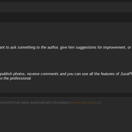
nt to ask something to the author, give him suggestions for improvement, or c
, publish photos, receive comments and you can use all the features of JuzaP
o the professional.
comment has been automatically translated (
show/hide original
)