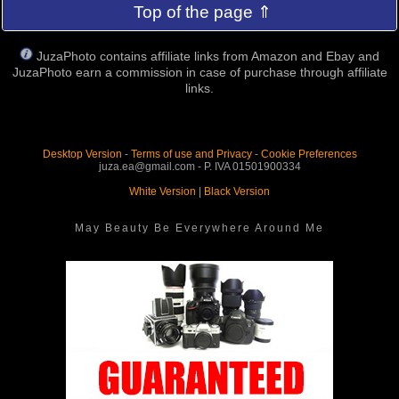
Top of the page ⇑
JuzaPhoto contains affiliate links from Amazon and Ebay and
JuzaPhoto earn a commission in case of purchase through affiliate
links.
Desktop Version
-
Terms of use and Privacy
-
Cookie Preferences
juza.ea@gmail.com - P. IVA 01501900334
White Version
|
Black Version
May Beauty Be Everywhere Around Me