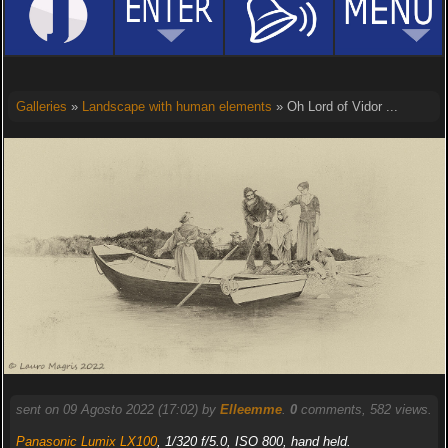
Galleries
»
Landscape with human elements
» Oh Lord of Vidor ...
sent on 09 Agosto 2022 (17:02) by
Elleemme
.
0
comments, 582 views.
Panasonic Lumix LX100
, 1/320 f/5.0, ISO 800, hand held.