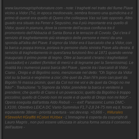
www.lauromagrisphotonature.com - note: I traghetti nel tratto del fiume Piave
vicino a Vidor (Tv), in epoca medioevale, sembra fossero una quindicina e il
primo di questi era quello di Quero che collegava Vas sul lato opposto. Altro
guado era situato tra Fener e Segusino, ma il più importante era quello di
Vidor, quasi in pianura, dove la corrente dell'acqua confluiva tra il
promontorio dell'Abbazia di Santa Bona e le terrazze di Covolo. Qui c'era il
servizio di traghettamento più strategico delle persone e merci da una
sponda all'altra del Piave. Il signor da Vidor era il barcaiolo che a Vidor, con
la barca a poppa tronca, portava le persone dalla sinistra Piave alla destra. Il
servizio di traghettamento in quest'area funzionò fino al 1871 quando venne
inaugurato il primo ponte di legno. Oltre ai barcaioli c'erano i traghettatori
(passadori) e i zattieri (fornitori di merci e di legname per la Serenissima). Le
rivalità tra i numerosi passi barca del Piave , specie tra i barcaioli di Vidor ,
Ciano , Onigo e di Bigolino sono, menzionate nel detto: "Oh Signor da Vidor
ciol su la barca e vegnéme a cior; che quel da Zian l'é'n poro can;quel da
Bigolin l'é massa picinin; quel da Col nol me vol e de quel da Onigo no me
fido!" - Traduzione: "o Signore da Vidor, prendete la barca e venitemi a
prendere; che quello di Ciano è un poveraccio; quello da Bigolino è troppo
piccolino; quello di Covolo non mi vuole e di quello di Onigo non mi fido!". -
Opera eseguita dall'artista Aldo Rebuli - - - exif: Panasonic Lumix DMC-
LX100, Obiettivo LEICA DC Vario-Summilux F1,7-2,8 24-75 mm eq.ti, focale
equivalente 38mm - priorità apertura - val.dev.esp. +0,666 - ,
#Murales
#StreetArt
#Graffiti
#Colori
#Urbex
- L'immagine è coperta da copyright di
Lauro Magris , non può essere utilizzata in alcuna forma senza il consenso
dell'autore -