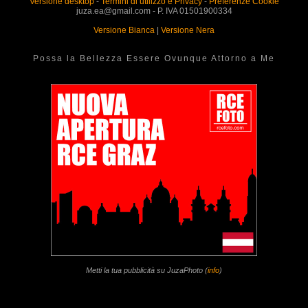
Versione desktop
-
Termini di utilizzo e Privacy
-
Preferenze Cookie
juza.ea@gmail.com - P. IVA 01501900334
Versione Bianca
|
Versione Nera
Possa la Bellezza Essere Ovunque Attorno a Me
Metti la tua pubblicità su JuzaPhoto (
info
)