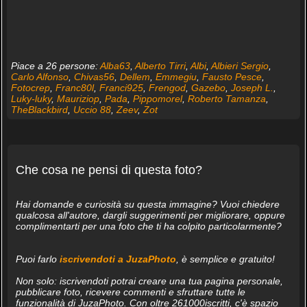
Piace a 26 persone:
Alba63
,
Alberto Tirri
,
Albi
,
Albieri Sergio
,
Carlo Alfonso
,
Chivas56
,
Dellem
,
Emmegiu
,
Fausto Pesce
,
Fotocrep
,
Franc80l
,
Franci925
,
Frengod
,
Gazebo
,
Joseph L.
,
Luky-luky
,
Mauriziop
,
Pada
,
Pippomorel
,
Roberto Tamanza
,
TheBlackbird
,
Uccio 88
,
Zeev
,
Zot
Che cosa ne pensi di questa foto?
Hai domande e curiosità su questa immagine? Vuoi chiedere
qualcosa all'autore, dargli suggerimenti per migliorare, oppure
complimentarti per una foto che ti ha colpito particolarmente?
Puoi farlo
iscrivendoti a JuzaPhoto
, è semplice e gratuito!
Non solo: iscrivendoti potrai creare una tua pagina personale,
pubblicare foto, ricevere commenti e sfruttare tutte le
funzionalità di JuzaPhoto. Con oltre 261000iscritti, c'è spazio