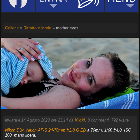
Gallerie
»
Ritratto e Moda
» mother eyes
inviata il 14 Agosto 2023 ore 23:14 da
Kroki
.
9
commenti, 792 visite.
Nikon D3x
,
Nikon AF-S 24-70mm f/2.8 G ED
a 70mm, 1/60 f/4.0, ISO
100, mano libera.