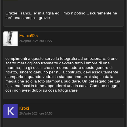
Grazie Franci…e' mia figlia ed il mio nipotino…sicuramente ne
farò una stampa…grazie
Franci925
26 Aprile 2024 ore 14:27
complimenti a questo serve la fotografia ad emozionare, è uno
scatto meraviglioso trasmette davvero tutto l'Amore di una
mamma, ha gli occhi che sorridono, adoro questo genere di
ritratto, sincero genuino per nulla costruito, devi assolutamente
stamparla e quando vedrai la stampa rimmarrai stupito dalla
magia che solo la foto stampata può dare. Un bel regalo per tua
figlia ma fossi in te ne appenderei una in casa. Con due soggetti
così non avrei dubbi su cosa fotografare
Kroki
26 Aprile 2024 ore 14:55