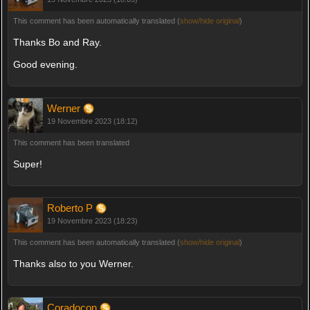
This comment has been automatically translated (
show/hide original
)
Thanks Bo and Ray.
Good evening.
Werner
19 Novembre 2023 (18:12)
This comment has been translated
Super!
Roberto P
19 Novembre 2023 (18:23)
This comment has been automatically translated (
show/hide original
)
Thanks also to you Werner.
Coradocon