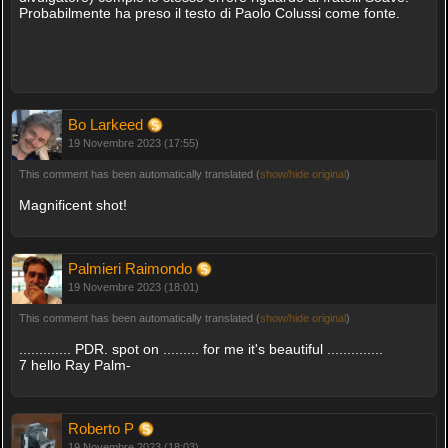
Probabilmente ha preso il testo di Paolo Colussi come fonte.
Bo Larkeed
19 Novembre 2023 (17:55)
This comment has been automatically translated (
show/hide original
)
Magnificent shot!
Palmieri Raimondo
19 Novembre 2023 (18:01)
This comment has been automatically translated (
show/hide original
)
............. PDR. spot on ......... for me it's beautiful ..............
7 hello Ray Palm-
Roberto P
19 Novembre 2023 (18:03)