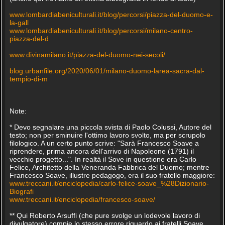
www.lombardiabeniculturali.it/blog/percorsi/piazza-del-duomo-e-
la-gall
www.lombardiabeniculturali.it/blog/percorsi/milano-centro-
piazza-del-d
www.divinamilano.it/piazza-del-duomo-nei-secoli/
blog.urbanfile.org/2020/06/01/milano-duomo-larea-sacra-dal-
tempio-di-m
Note:
* Devo segnalare una piccola svista di Paolo Colussi, Autore del
testo; non per sminuire l'ottimo lavoro svolto, ma per scrupolo
filologico. A un certo punto scrive: "Sarà Francesco Soave a
riprendere, prima ancora dell'arrivo di Napoleone (1791) il
vecchio progetto...". In realtà il Sove in questione era Carlo
Felice, Architetto della Veneranda Fabbrica del Duomo; mentre
Francesco Soave, illustre pedagogo, era il suo fratello maggiore:
www.treccani.it/enciclopedia/carlo-felice-soave_%28Dizionario-
Biografi
www.treccani.it/enciclopedia/francesco-soave/
** Qui Roberto Arsuffi (che pure svolge un lodevole lavoro di
divulgatore) compie lo stesso errore riguardo ai fratelli Soave.