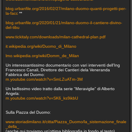
blog.urbanfile.org/2016/02/27/milano-duomo-quanti-progetti-per-
la-facc
**
blog.urbanfile.org/2020/01/21/milano-duomo-il-cantiere-divino-
del-tibu
www.tickitaly.com/downloads/milan-cathedral-plan.pdf
it.wikipedia.org/wiki/Duomo_di_Milano
lmo.wikipedia.org/wiki/Domm_de_Milan
Un interessantissimo documentario con vari interventi dell'Ing
Francesco Canali, Direttore dei Cantieri dela Veneranda
Fabbrica del Duomo:
m.youtube.com/watch?v=SmLZuATm-3M
Un bellissimo video tratto dalla serie “Meraviglie” di Alberto
Angela:
m.youtube.com/watch?v=SK6_ks9ikbU
Sulla Piazza del Duomo:
www.storiadimilano.it/citta/Piazza_Duomo/la_sistemazione_finale
_della_
(anche qui troviamo un'ottima bibliografia in fondo al testo)