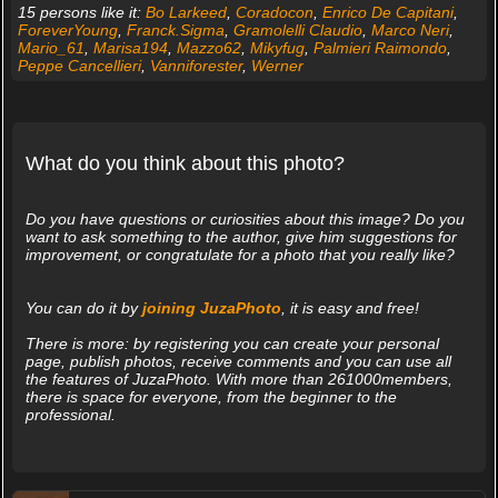
15 persons like it:
Bo Larkeed
,
Coradocon
,
Enrico De Capitani
,
ForeverYoung
,
Franck.Sigma
,
Gramolelli Claudio
,
Marco Neri
,
Mario_61
,
Marisa194
,
Mazzo62
,
Mikyfug
,
Palmieri Raimondo
,
Peppe Cancellieri
,
Vanniforester
,
Werner
What do you think about this photo?
Do you have questions or curiosities about this image? Do you
want to ask something to the author, give him suggestions for
improvement, or congratulate for a photo that you really like?
You can do it by
joining JuzaPhoto
, it is easy and free!
There is more: by registering you can create your personal
page, publish photos, receive comments and you can use all
the features of JuzaPhoto. With more than 261000members,
there is space for everyone, from the beginner to the
professional.