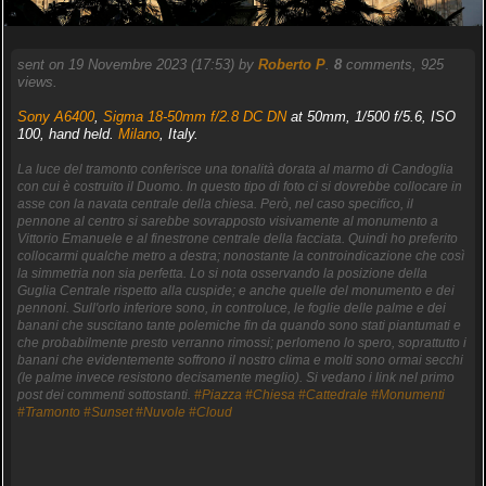
sent on 19 Novembre 2023 (17:53) by
Roberto P
.
8
comments, 925
views.
Sony A6400
,
Sigma 18-50mm f/2.8 DC DN
at 50mm, 1/500 f/5.6, ISO
100, hand held.
Milano
, Italy.
La luce del tramonto conferisce una tonalità dorata al marmo di Candoglia
con cui è costruito il Duomo. In questo tipo di foto ci si dovrebbe collocare in
asse con la navata centrale della chiesa. Però, nel caso specifico, il
pennone al centro si sarebbe sovrapposto visivamente al monumento a
Vittorio Emanuele e al finestrone centrale della facciata. Quindi ho preferito
collocarmi qualche metro a destra; nonostante la controindicazione che così
la simmetria non sia perfetta. Lo si nota osservando la posizione della
Guglia Centrale rispetto alla cuspide; e anche quelle del monumento e dei
pennoni. Sull'orlo inferiore sono, in controluce, le foglie delle palme e dei
banani che suscitano tante polemiche fin da quando sono stati piantumati e
che probabilmente presto verranno rimossi; perlomeno lo spero, soprattutto i
banani che evidentemente soffrono il nostro clima e molti sono ormai secchi
(le palme invece resistono decisamente meglio). Si vedano i link nel primo
post dei commenti sottostanti.
#Piazza
#Chiesa
#Cattedrale
#Monumenti
#Tramonto
#Sunset
#Nuvole
#Cloud