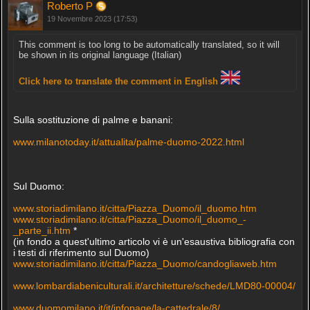
Roberto P
19 Novembre 2023 (17:53)
This comment is too long to be automatically translated, so it will
be shown in its original language (Italian)
Click here to translate the comment in English
Sulla sostituzione di palme e banani:
www.milanotoday.it/attualita/palme-duomo-2022.html
Sul Duomo:
www.storiadimilano.it/citta/Piazza_Duomo/il_duomo.htm
www.storiadimilano.it/citta/Piazza_Duomo/il_duomo_-
_parte_ii.htm
*
(in fondo a quest'ultimo articolo vi è un'esaustiva bibliografia con
i testi di riferimento sul Duomo)
www.storiadimilano.it/citta/Piazza_Duomo/candogliaweb.htm
www.lombardiabeniculturali.it/architetture/schede/LMD80-00004/
www.duomomilano.it/it/infopage/la-cattedrale/8/