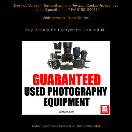
Desktop Version
-
Terms of use and Privacy
-
Cookie Preferences
juza.ea@gmail.com - P. IVA 01501900334
White Version
|
Black Version
May Beauty Be Everywhere Around Me
Publish your advertisement on JuzaPhoto (
info
)