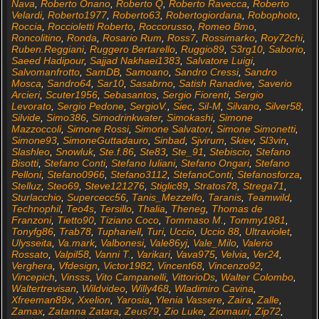
Nava
,
Roberto Onano
,
Roberto Q
,
Roberto Ravecca
,
Roberto
Velardi
,
Roberto1977
,
Roberto63
,
Robertogiordana
,
Robophoto
,
Roccia
,
Roccioletti Roberto
,
Roccorusso
,
Romeo Bmo
,
Roncolitino
,
Ronda
,
Rosario Rum
,
Ross7
,
Rossimarko
,
Roy72chi
,
Ruben.Reggiani
,
Ruggero Bertarello
,
Ruggio89
,
S3rg10
,
Saborio
,
Saeed Hadipour
,
Sajjad Nakhaei1383
,
Salvatore Luigi
,
Salvomanfrotto
,
SamDB
,
Samoano
,
Sandro Cressi
,
Sandro
Mosca
,
Sandro64
,
Sar10
,
Sasabrno
,
Satish Ranadive
,
Saverio
Arcieri
,
Scuter1956
,
Sebasantos
,
Sergio Fiorenti
,
Sergio
Levorato
,
Sergio Pedone
,
SergioV.
,
Siec
,
Sil-M
,
Silvano
,
Silver58
,
Silvide
,
Simo386
,
Simodrinkwater
,
Simokashi
,
Simone
Mazzoccoli
,
Simone Rossi
,
Simone Salvatori
,
Simone Simonetti
,
Simone93
,
SimoneGuttadauro
,
Sinbad
,
Sjvirum
,
Skiev
,
Sl3vin
,
Slashleo
,
Snowluk
,
Ste.f.86
,
Ste83
,
Ste_91
,
Stebiscio
,
Stefano
Bisotti
,
Stefano Conti
,
Stefano Iuliani
,
Stefano Ongari
,
Stefano
Pelloni
,
Stefano0966
,
Stefano3112
,
StefanoConti
,
Stefanosforza
,
Stelluz
,
Steo69
,
Steve121276
,
Stiglic89
,
Stratos78
,
Strega71
,
Sturlacchio
,
Supercecc56
,
Tanis_Mezzelfo
,
Taranis
,
Teamwild
,
Technophil
,
Teo4s
,
Tersillo
,
Thalia
,
Theneg
,
Thomas de
Franzoni
,
Tietto90
,
Tiziano Coco
,
Tommaso M.
,
Tommy1981
,
Tonyfg86
,
Trab78
,
Tuphariell
,
Turi
,
Uccio
,
Uccio 88
,
Ultraviolet
,
Ulysseita
,
Va.mark
,
Valbonesi
,
Vale86yj
,
Vale_Milo
,
Valerio
Rossato
,
Valpil58
,
Vanni T.
,
Varikari
,
Vava975
,
Velvia
,
Ver24
,
Verghera
,
Vfdesign
,
Victor1982
,
Vincent68
,
Vincenzo92
,
Vincepich
,
Vinsss
,
Vito Campanelli
,
VittorioDs
,
Walter Colombo
,
Waltertrevisan
,
Wildvideo
,
Willy468
,
Wladimiro Cavina
,
Xfreeman89x
,
Xxelion
,
Yarosia
,
Ylenia Vassere
,
Zaira
,
Zalle
,
Zamax
,
Zatanna Zatara
,
Zeus79
,
Zio Luke
,
Ziomauri
,
Zip72
,