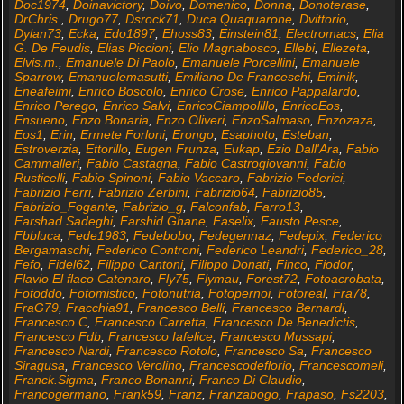
Doc1974
,
Doinavictory
,
Doivo
,
Domenico
,
Donna
,
Donoterase
,
DrChris.
,
Drugo77
,
Dsrock71
,
Duca Quaquarone
,
Dvittorio
,
Dylan73
,
Ecka
,
Edo1897
,
Ehoss83
,
Einstein81
,
Electromacs
,
Elia
G. De Feudis
,
Elias Piccioni
,
Elio Magnabosco
,
Ellebi
,
Ellezeta
,
Elvis.m.
,
Emanuele Di Paolo
,
Emanuele Porcellini
,
Emanuele
Sparrow
,
Emanuelemasutti
,
Emiliano De Franceschi
,
Eminik
,
Eneafeimi
,
Enrico Boscolo
,
Enrico Crose
,
Enrico Pappalardo
,
Enrico Perego
,
Enrico Salvi
,
EnricoCiampolillo
,
EnricoEos
,
Ensueno
,
Enzo Bonaria
,
Enzo Oliveri
,
EnzoSalmaso
,
Enzozaza
,
Eos1
,
Erin
,
Ermete Forloni
,
Erongo
,
Esaphoto
,
Esteban
,
Estroverzia
,
Ettorillo
,
Eugen Frunza
,
Eukap
,
Ezio Dall'Ara
,
Fabio
Cammalleri
,
Fabio Castagna
,
Fabio Castrogiovanni
,
Fabio
Rusticelli
,
Fabio Spinoni
,
Fabio Vaccaro
,
Fabrizio Federici
,
Fabrizio Ferri
,
Fabrizio Zerbini
,
Fabrizio64
,
Fabrizio85
,
Fabrizio_Fogante
,
Fabrizio_g
,
Falconfab
,
Farro13
,
Farshad.Sadeghi
,
Farshid.Ghane
,
Faselix
,
Fausto Pesce
,
Fbbluca
,
Fede1983
,
Fedebobo
,
Fedegennaz
,
Fedepix
,
Federico
Bergamaschi
,
Federico Controni
,
Federico Leandri
,
Federico_28
,
Fefo
,
Fidel62
,
Filippo Cantoni
,
Filippo Donati
,
Finco
,
Fiodor
,
Flavio El flaco Catenaro
,
Fly75
,
Flymau
,
Forest72
,
Fotoacrobata
,
Fotoddo
,
Fotomistico
,
Fotonutria
,
Fotopernoi
,
Fotoreal
,
Fra78
,
FraG79
,
Fracchia91
,
Francesco Belli
,
Francesco Bernardi
,
Francesco C
,
Francesco Carretta
,
Francesco De Benedictis
,
Francesco Fdb
,
Francesco Iafelice
,
Francesco Mussapi
,
Francesco Nardi
,
Francesco Rotolo
,
Francesco Sa
,
Francesco
Siragusa
,
Francesco Verolino
,
Francescodeflorio
,
Francescomeli
,
Franck.Sigma
,
Franco Bonanni
,
Franco Di Claudio
,
Francogermano
,
Frank59
,
Franz
,
Franzabogo
,
Frapaso
,
Fs2203
,