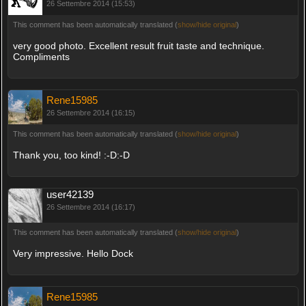
26 Settembre 2014 (15:53)
This comment has been automatically translated (
show/hide original
)
very good photo. Excellent result fruit taste and technique.
Compliments
Rene15985
26 Settembre 2014 (16:15)
This comment has been automatically translated (
show/hide original
)
Thank you, too kind! :-D:-D
user42139
26 Settembre 2014 (16:17)
This comment has been automatically translated (
show/hide original
)
Very impressive. Hello Dock
Rene15985