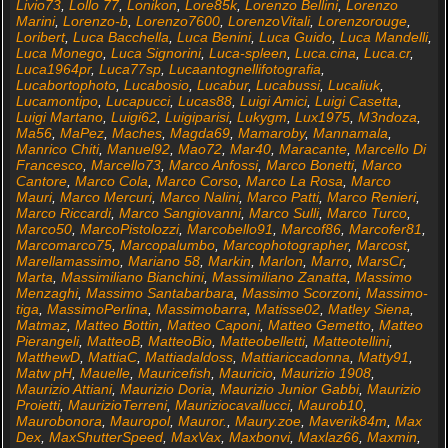
Livio73
,
Lollo 77
,
Lonikon
,
Lore85k
,
Lorenzo Bellini
,
Lorenzo
Marini
,
Lorenzo-b
,
Lorenzo7600
,
LorenzoVitali
,
Lorenzorouge
,
Loribert
,
Luca Bacchella
,
Luca Benini
,
Luca Guido
,
Luca Mandelli
,
Luca Monego
,
Luca Signorini
,
Luca-spleen
,
Luca.cina
,
Luca.cr
,
Luca1964pr
,
Luca77sp
,
Lucaantognellifotografia
,
Lucabortophoto
,
Lucabosio
,
Lucabur
,
Lucabussi
,
Lucaliuk
,
Lucamontipo
,
Lucapucci
,
Lucas88
,
Luigi Amici
,
Luigi Casetta
,
Luigi Martano
,
Luigi62
,
Luigiparisi
,
Lukygm
,
Lux1975
,
M3ndoza
,
Ma56
,
MaPez
,
Maches
,
Magda69
,
Mamaroby
,
Mannamala
,
Manrico Chiti
,
Manuel92
,
Mao72
,
Mar40
,
Maracante
,
Marcello Di
Francesco
,
Marcello73
,
Marco Anfossi
,
Marco Bonetti
,
Marco
Cantore
,
Marco Cola
,
Marco Corso
,
Marco La Rosa
,
Marco
Mauri
,
Marco Mercuri
,
Marco Nalini
,
Marco Patti
,
Marco Renieri
,
Marco Riccardi
,
Marco Sangiovanni
,
Marco Sulli
,
Marco Turco
,
Marco50
,
MarcoPistolozzi
,
Marcobello91
,
Marcof86
,
Marcofer81
,
Marcomarco75
,
Marcopalumbo
,
Marcophotographer
,
Marcost
,
Marellamassimo
,
Mariano 58
,
Markin
,
Marlon
,
Marro
,
MarsCr
,
Marta
,
Massimiliano Bianchini
,
Massimiliano Zanatta
,
Massimo
Menzaghi
,
Massimo Santabarbara
,
Massimo Scorzoni
,
Massimo-
tiga
,
MassimoPerlina
,
Massimobarra
,
Matisse02
,
Matley Siena
,
Matmaz
,
Matteo Bottin
,
Matteo Caponi
,
Matteo Gemetto
,
Matteo
Pierangeli
,
MatteoB
,
MatteoBio
,
Matteobelletti
,
Matteotellini
,
MatthewD
,
MattiaC
,
Mattiadaldoss
,
Mattiariccadonna
,
Matty91
,
Matw pH
,
Mauelle
,
Mauricefish
,
Mauricio
,
Maurizio 1908
,
Maurizio Attiani
,
Maurizio Doria
,
Maurizio Junior Gabbi
,
Maurizio
Proietti
,
MaurizioTerreni
,
Mauriziocavallucci
,
Maurob10
,
Maurobonora
,
Mauropol
,
Mauror.
,
Maury.zoe
,
Maverik84m
,
Max
Dex
,
MaxShutterSpeed
,
MaxVax
,
Maxbonvi
,
Maxlaz66
,
Maxmin
,