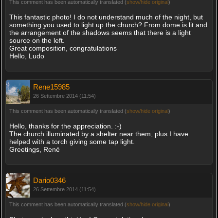
This comment has been automatically translated (
show/hide original
)
This fantastic photo! I do not understand much of the night, but
something you used to light up the church? From dome is lit and
the arrangement of the shadows seems that there is a light
source on the left.
Great composition, congratulations
Hello, Ludo
Rene15985
26 Settembre 2014 (11:54)
This comment has been automatically translated (
show/hide original
)
Hello, thanks for the appreciation. :-)
The church illuminated by a shelter near them, plus I have
helped with a torch giving some tap light.
Greetings, René
Dario0346
26 Settembre 2014 (11:54)
This comment has been automatically translated (
show/hide original
)