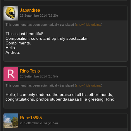
Japandrea
26 Settembre 2014 (18:20)
This comment has been automatically translated (
show/hide original
)
This is just beautiful!
Composition, colors and pp truly spectacular.
Compliments.
Hello.
Andrea.
Rino Tesio
26 Settembre 2014 (18:54)
This comment has been automatically translated (
show/hide original
)
Hello, I can only endorse the praise of all his other friends,
congratulations, photos stupendaaaaaa !!! a greeting, Rino.
Rene15985
26 Settembre 2014 (20:54)