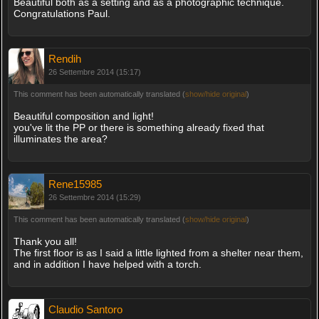
Beautiful both as a setting and as a photographic technique.
Congratulations Paul.
Rendih
26 Settembre 2014 (15:17)
This comment has been automatically translated (
show/hide original
)
Beautiful composition and light!
you've lit the PP or there is something already fixed that
illuminates the area?
Rene15985
26 Settembre 2014 (15:29)
This comment has been automatically translated (
show/hide original
)
Thank you all!
The first floor is as I said a little lighted from a shelter near them,
and in addition I have helped with a torch.
Claudio Santoro