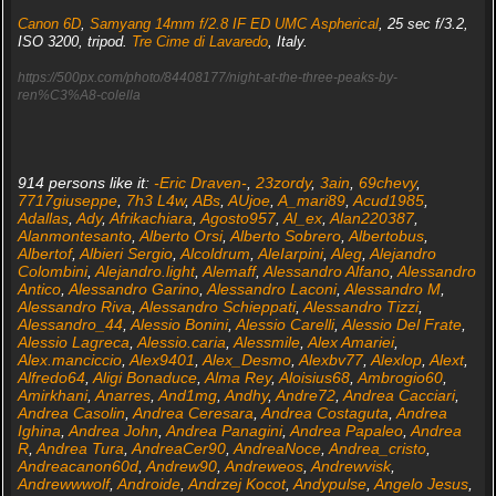
Canon 6D
,
Samyang 14mm f/2.8 IF ED UMC Aspherical
, 25 sec f/3.2,
ISO 3200, tripod.
Tre Cime di Lavaredo
, Italy.
https://500px.com/photo/84408177/night-at-the-three-peaks-by-
ren%C3%A8-colella
914 persons like it:
-Eric Draven-
,
23zordy
,
3ain
,
69chevy
,
7717giuseppe
,
7h3 L4w
,
ABs
,
AUjoe
,
A_mari89
,
Acud1985
,
Adallas
,
Ady
,
Afrikachiara
,
Agosto957
,
Al_ex
,
Alan220387
,
Alanmontesanto
,
Alberto Orsi
,
Alberto Sobrero
,
Albertobus
,
Albertof
,
Albieri Sergio
,
Alcoldrum
,
AleIarpini
,
Aleg
,
Alejandro
Colombini
,
Alejandro.light
,
Alemaff
,
Alessandro Alfano
,
Alessandro
Antico
,
Alessandro Garino
,
Alessandro Laconi
,
Alessandro M
,
Alessandro Riva
,
Alessandro Schieppati
,
Alessandro Tizzi
,
Alessandro_44
,
Alessio Bonini
,
Alessio Carelli
,
Alessio Del Frate
,
Alessio Lagreca
,
Alessio.caria
,
Alessmile
,
Alex Amariei
,
Alex.manciccio
,
Alex9401
,
Alex_Desmo
,
Alexbv77
,
Alexlop
,
Alext
,
Alfredo64
,
Aligi Bonaduce
,
Alma Rey
,
Aloisius68
,
Ambrogio60
,
Amirkhani
,
Anarres
,
And1mg
,
Andhy
,
Andre72
,
Andrea Cacciari
,
Andrea Casolin
,
Andrea Ceresara
,
Andrea Costaguta
,
Andrea
Ighina
,
Andrea John
,
Andrea Panagini
,
Andrea Papaleo
,
Andrea
R
,
Andrea Tura
,
AndreaCer90
,
AndreaNoce
,
Andrea_cristo
,
Andreacanon60d
,
Andrew90
,
Andreweos
,
Andrewvisk
,
Andrewwwolf
,
Androide
,
Andrzej Kocot
,
Andypulse
,
Angelo Jesus
,