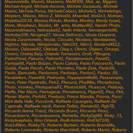
Maxmontella
,
Maxviii
,
Mazzerix
,
Mefi8300
,
Mek_ac
,
Mggscr
,
Michael Angeli
,
Michele Ascione
,
Michele Gastaudo
,
Michele
Marini
,
Michele Poma
,
MicheleColocci
,
MicheleS
,
Michelefrigo
,
Micpiem
,
Mikess
,
Mirco Z
,
Mirko04
,
Mnardell
,
MoGn3
,
Mohsen
,
Mojtaba10134
,
Monica Rotulo
,
Monika
,
Monitor
,
Mordy Israel
,
More
,
Morpheuz
,
Moskiz
,
Mr_anto
,
Muttley482
,
Nando Photo
,
Nazariodimauro
,
Nebraska92
,
Nello Infante
,
Neroargento86
,
Nicholas108
,
Nicogira27
,
Nicola Defronzo
,
Nicola Gasperin
,
Nicola Zarantonello
,
Nicola_Ceccato
,
Nicolasv
,
Nicolatassis
,
Nightss
,
Nikcola
,
Nikispinnato
,
Niko191
,
Nitro3
,
Nordend4612
,
Novizio
,
Odissee82
,
Oldclub
,
Oleg.z
,
Olovni
,
Olypen
,
Omarpi
,
Omero
,
Ondrej Baly
,
Orlando Tomassini
,
Orolf
,
PBrugne
,
PadreFerel
,
Pakuino
,
Palmie91
,
Pandamonium
,
Pane81
,
Pantoja68
,
Paolo Bolzan
,
Paolo Caloisi
,
Paolo Fotoceschi
,
Paolo
Guida
,
Paolo Pecchi
,
Paolo Piccolino
,
Paolo Zeta
,
Paolo56
,
Paolo_Bamundo
,
Paolorossi
,
Paolovpc
,
Paoloz2
,
Paoloz_99
,
Parabellum
,
Pawel68
,
Pedrosite
,
Peppepontillo80
,
Peresempio
,
Perni
,
Peter Pipistrello
,
Petr2
,
Pfsound
,
Pha88te
,
Phosphoros
,
Photo_monkey
,
Photopama83
,
Photorick66
,
Picascon
,
Pidduxp
,
Pieffe
,
Pier Mario
,
Pierluigicar
,
Pinnabianca
,
Pippo65
,
Piux
,
Pktt
,
Ploner Martin
,
Pm544
,
Predozzi
,
Prince Mandia
,
Prisma
,
Pucci
Mirti della Valle
,
Puccionik
,
Raffaele Carangelo
,
Raffaele Dc
Caporale
,
Raffaele.nardi
,
Rance Dellas
,
Renato92
,
Rgb78
,
Riccardo Arena Trazzi
,
Riccardo Bruno
,
Riccardo Pesci
,
Riccardoerre
,
Riccardozanna
,
Richiefia
,
RickyDgt89
,
Ricky_71
,
Rickylivephoto
,
Rino Orlandi
,
Rivilli Antonio
,
Ro83d7100
,
Rob149bm
,
Robby76
,
Roberto Barbieri
,
Roberto Brambilla
,
Roberto Lorenzetto
,
Roberto Marchitelli
,
Roberto Marini
,
Roberto