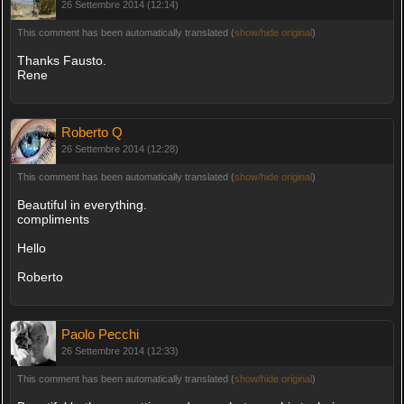
26 Settembre 2014 (12:14)
This comment has been automatically translated (
show/hide original
)
Thanks Fausto.
Rene
Roberto Q
26 Settembre 2014 (12:28)
This comment has been automatically translated (
show/hide original
)
Beautiful in everything.
compliments
Hello
Roberto
Paolo Pecchi
26 Settembre 2014 (12:33)
This comment has been automatically translated (
show/hide original
)