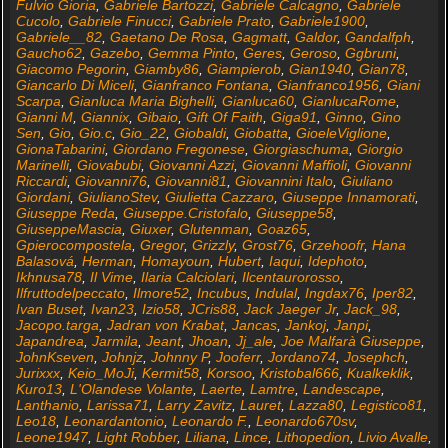
Fulvio Gioria
,
Gabriele Bartozzi
,
Gabriele Calcagno
,
Gabriele
Cucolo
,
Gabriele Finucci
,
Gabriele Prato
,
Gabriele1900
,
Gabriele__82
,
Gaetano De Rosa
,
Gagmatt
,
Galdor
,
Gandalfph
,
Gaucho62
,
Gazebo
,
Gemma Pinto
,
Geres
,
Geroso
,
Ggbruni
,
Giacomo Pegorin
,
Giamby86
,
Giampierob
,
Gian1940
,
Gian78
,
Giancarlo Di Miceli
,
Gianfranco Fontana
,
Gianfranco1956
,
Giani
Scarpa
,
Gianluca Maria Bighelli
,
Gianluca60
,
GianlucaRome
,
Gianni M
,
Giannix
,
Gibaio
,
Gift Of Faith
,
Giga91
,
Ginno
,
Gino
Sen
,
Gio
,
Gio.c
,
Gio_22
,
Giobaldi
,
Giobatta
,
GioeleViglione
,
GionaTabarini
,
Giordano Fregonese
,
Giorgiaschuma
,
Giorgio
Marinelli
,
Giovabubi
,
Giovanni Azzi
,
Giovanni Maffioli
,
Giovanni
Riccardi
,
Giovanni76
,
Giovanni81
,
Giovannini Italo
,
Giuliano
Giordani
,
GiulianoStev
,
Giulietta Cazzaro
,
Giuseppe Innamorati
,
Giuseppe Reda
,
Giuseppe.Cristofalo
,
Giuseppe58
,
GiuseppeMascia
,
Giuxer
,
Glutenman
,
Goaz65
,
Gpierocompostela
,
Gregor
,
Grizzly
,
Grost76
,
Grzehoofr
,
Hana
Balasová
,
Herman
,
Homayoun
,
Hubert
,
Iaqui
,
Idephoto
,
Ikhnusa78
,
Il Vime
,
Ilaria Calciolari
,
Ilcentaurorosso
,
Ilfruttodelpeccato
,
Ilmore52
,
Incubus
,
Indulal
,
Ingdax76
,
Iper82
,
Ivan Buset
,
Ivan23
,
Izio58
,
JCris88
,
Jack Jaeger Jr
,
Jack_98
,
Jacopo.targa
,
Jadran von Krabat
,
Jancas
,
Jankoj
,
Janpi
,
Japandrea
,
Jarmila
,
Jeant
,
Jhoan
,
Jj_ale
,
Joe Malfarà Giuseppe
,
JohnKseven
,
Johnjz
,
Johnny P
,
Jooferr
,
Jordano74
,
Josephch
,
Jurixxx
,
Keio_MoJi
,
Kermit58
,
Korsoo
,
Kristobal666
,
Kualkeklik
,
Kuro13
,
L'Olandese Volante
,
Laerte
,
Lamtre
,
Landescape
,
Lanthanio
,
Larissa71
,
Larry Zavitz
,
Lauret
,
Lazza80
,
Legistico81
,
Leo18
,
Leonardantonio
,
Leonardo F.
,
Leonardo670sv
,
Leone1947
,
Light Robber
,
Liliana
,
Lince
,
Lithopedion
,
Livio Avalle
,