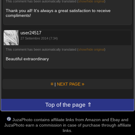
This comment has been automatically translated (
show/hide original
)
Thank you all! It's always a great satisfaction to receive
compliments!
user24517
27 Settembre 2014 (7:34)
This comment has been automatically translated (
show/hide original
)
Beautiful extraordinary
≡
»
|
NEXT PAGE
Top of the page ⇑
JuzaPhoto contains affiliate links from Amazon and Ebay and
JuzaPhoto earn a commission in case of purchase through affiliate
links.