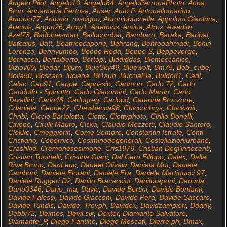
Angelo Pilot
,
Angelo10
,
Angelo84
,
AngeloPerronePhoto
,
Anna
Brun
,
Annamaria Pertosa
,
Anser
,
Anto P
,
Antonellomarino
,
Antonio77
,
Antonio_ruscigno
,
Antoniobuccella
,
Appoloni Gianluca
,
Aracnis
,
Argun26
,
Army1
,
Artemius
,
Arvina
,
Atrox
,
Awadim
,
Axel73
,
Badbluesman
,
Ballocombat
,
Bambaro
,
Baraka
,
Baribal
,
Batcaius
,
Batt
,
Beatricecapone
,
Behrang
,
Behrooahmadi
,
Benin
Lorenzo
,
Bennyumbo
,
Beppe Reda
,
Beppe S
,
Beppeverge
,
Bernacca
,
Bertalberto
,
Bertopi
,
Biddiddas
,
Biomeccanico
,
Biziov69
,
Bledar
,
Bljum
,
BlueSky49
,
Bluewolf
,
Bm75
,
Bob_cube
,
Bolla50
,
Boscaro_luciana
,
Br1sun
,
BucciaFla
,
Buldo81
,
Cadl
,
Calac
,
Cap91
,
Cappe
,
Caprissio
,
Carlmon
,
Carlo 72
,
Carlo
Gandolfo - Spinotto
,
Carlo Giacomini
,
Carlo Martin
,
Carlo
Tavallini
,
Carlo48
,
Carlogreg
,
Carlopd
,
Caterina Bruzzone
,
Cdaniele
,
Cenne22
,
Chewbecca98
,
Chiccochrys
,
Chicksuit
,
Chribi
,
Ciccio Bartolotta
,
Ciotto
,
Ciottyphoto
,
Cirillo Donelli
,
Cirippo
,
Cirulli Mauro
,
Ciska
,
Claudio Mezzetti
,
Claudio Santoro
,
Clokke
,
Cmeggiorin
,
Come Sempre
,
Constantin Istrate
,
Conti
Cristiano
,
Copernico
,
Cosiminodegenerali
,
Costellazioniurbane
,
Crashkid
,
Cremonesesimone
,
Cris1976
,
Cristian Degl'innocenti
,
Cristian Toninelli
,
Cristina Giani
,
Dal Cero Filippo
,
Dalex
,
Dalla
Riva Bruno
,
DanLeuc
,
Daneel Olivaw
,
Daniela Mnt
,
Daniele
Camboni
,
Daniele Fiorani
,
Daniele Fra
,
Daniele Martinucci 97
,
Daniele Ruggeri D2
,
Danilo Bracaccini
,
Daniloraponi
,
Daouda
,
Dario0346
,
Dario_ma
,
Davic
,
Davide Bertini
,
Davide Bonfanti
,
Davide Falossi
,
Davide Giacconi
,
Davide Pera
,
Davide Sascaro
,
Davide Tundis
,
Davide. Troyph
,
Davidex
,
Davidzampieri
,
Ddany
,
Debbi72
,
Deimos
,
Devil.six
,
Dexter
,
Diamante Salvatore
,
Diamante_P
,
Diego Fantino
,
Diego Moscati
,
Dierre.ph
,
Dmax
,