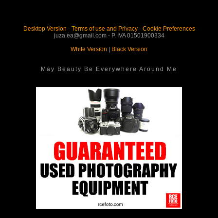
Desktop Version
-
Terms of use and Privacy
-
Cookie Preferences
juza.ea@gmail.com - P. IVA 01501900334
White Version
|
Black Version
May Beauty Be Everywhere Around Me