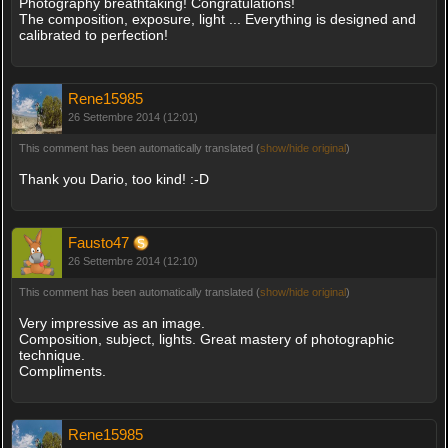
Photography breathtaking! Congratulations!
The composition, exposure, light ... Everything is designed and
calibrated to perfection!
Rene15985
26 Settembre 2014 (12:01)
This comment has been automatically translated (
show/hide original
)
Thank you Dario, too kind! :-D
Fausto47
26 Settembre 2014 (12:10)
This comment has been automatically translated (
show/hide original
)
Very impressive as an image.
Composition, subject, lights. Great mastery of photographic
technique.
Compliments.
Rene15985