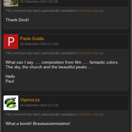
26 Settembre 2014 (16:18)
This comment has been automatically translated (
show/hide original
)
Thank Dock!
Paolo Guida
26 Settembre 2014 (17:05)
This comment has been automatically translated (
show/hide original
)
What can I say ..... composition from film ..... fantastic colors.
The sky, the church and the beautiful peaks ....
Hello
Paul
Viperozza
26 Settembre 2014 (17:13)
This comment has been automatically translated (
show/hide original
)
What a bomb! Bravissssismissimo!