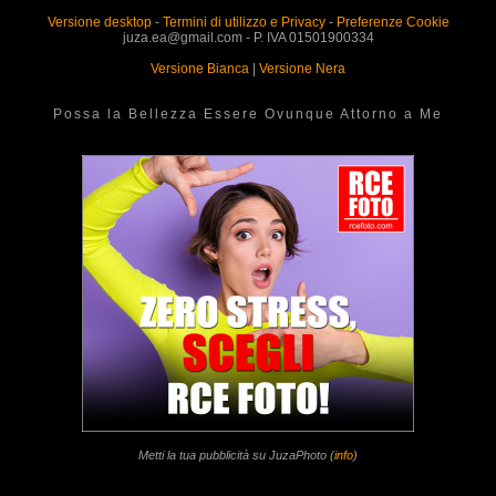
Versione desktop
-
Termini di utilizzo e Privacy
-
Preferenze Cookie
juza.ea@gmail.com - P. IVA 01501900334
Versione Bianca
|
Versione Nera
Possa la Bellezza Essere Ovunque Attorno a Me
Metti la tua pubblicità su JuzaPhoto (
info
)