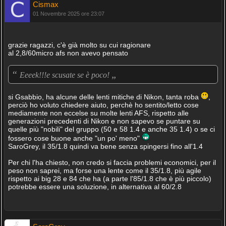
Cismax
01 Novembre 2025 ore 23:07
grazie ragazzi, c'è già molto su cui ragionare
al 2,8/60micro afs non avevo pensato
“
„
Eeeek!!!e scusate se è poco!
si Gsabbio, ha alcune delle lenti mitiche di Nikon, tanta roba
,
perciò ho voluto chiedere aiuto, perchè ho sentito/letto cose
mediamente non eccelse su molte lenti AFS, rispetto alle
generazioni precedenti di Nikon e non sapevo se puntare su
quelle più "nobili" del gruppo (50 e 58 1.4 e anche 35 1.4) o se ci
fossero cose buone anche "un po' meno"
SaroGrey, il 35/1.8 quindi va bene senza spingersi fino all'1.4
Per chi l'ha chiesto, non credo si faccia problemi economici, per il
peso non saprei, ma forse una lente come il 35/1.8, più agile
rispetto ai big 28 e 84 che ha (a parte l'85/1.8 che è più piccolo)
potrebbe essere una soluzione, in alternativa al 60/2.8