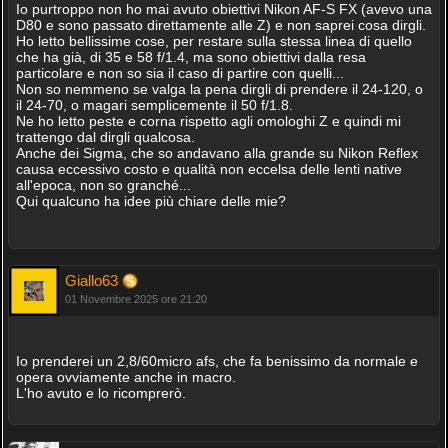
Io purtroppo non ho mai avuto obiettivi Nikon AF-S FX (avevo una
D80 e sono passato direttamente alle Z) e non saprei cosa dirgli.
Ho letto bellissime cose, per restare sulla stessa linea di quello
che ha già, di 35 e 58 f/1.4, ma sono obiettivi dalla resa
particolare e non so sia il caso di partire con quelli...
Non so nemmeno se valga la pena dirgli di prendere il 24-120, o
il 24-70, o magari semplicemente il 50 f/1.8.
Ne ho letto peste e corna rispetto agli omologhi Z e quindi mi
trattengo dal dirgli qualcosa.
Anche dei Sigma, che so andavano alla grande su Nikon Reflex
causa eccessivo costo e qualità non eccelsa delle lenti native
all'epoca, non so granché...
Qui qualcuno ha idee più chiare delle mie?
Giallo63
01 Novembre 2025 ore 21:20
Io prenderei un 2,8/60micro afs, che fa benissimo da normale e
opera ovviamente anche in macro.
L'ho avuto e lo ricomprerò.