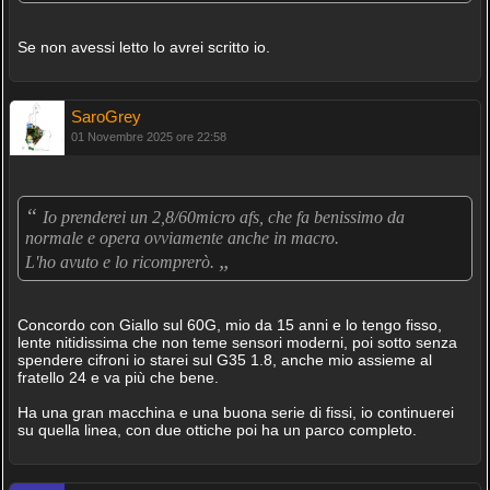
Se non avessi letto lo avrei scritto io.
SaroGrey
01 Novembre 2025 ore 22:58
“
Io prenderei un 2,8/60micro afs, che fa benissimo da
normale e opera ovviamente anche in macro.
„
L'ho avuto e lo ricomprerò.
Concordo con Giallo sul 60G, mio da 15 anni e lo tengo fisso,
lente nitidissima che non teme sensori moderni, poi sotto senza
spendere cifroni io starei sul G35 1.8, anche mio assieme al
fratello 24 e va più che bene.
Ha una gran macchina e una buona serie di fissi, io continuerei
su quella linea, con due ottiche poi ha un parco completo.