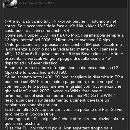
27 Ottobre 2025 ore 9:12
@Are sulla s5 vanno tutti i Nikkor AF perché il motorino è nel
corpo. Se ti accontenti della focale, c'è il kit Nikkor 18-55 che
costa poco e alcuni sono anche VR.
Come sai, il Super CCD Fuji ha 6+6 Mpx. Fuji interpola sempre a
12 Mpx, perché nel 2006 le Nikon veraci avevano 10 Mpx.
L'interpolazione è più precisa se usi anche i 6M pixel piccoli, ma
la differenza a occhio non la vedrai facilmente. Con i sensel a
45°, i 12 Mpx 6+6 equivalgono a ~ 9 Mpx Bayer classici. Le linee
orizzontali e verticali vengono peggio di quelle vicino a 45°
rispetto ad un Bayer classico.
È buona norma scattare all'origine con la dinamica estesa (12
Mpx) che funziona fino a 400 ISO.
Se hai scattato sotto i 400 ISO puoi scegliere la dinamica in PP a
posteriori col SW Fuji originale a pagamento, ormai non più in
commercio. Te lo posso fare avere (gratis) con l'avvertenza che
gira sui MAC anno 2007. Invece su WIN ti farei avere
un'immagine del sistema operante sul mio PC. Se hai WIN 7
riesci a caricare il sw direttamente, altrimenti devi fare un
trapianto copiandolo pari pari.
Esiste un altro SW Jap per certi versi più potente del Fuji. Se vuoi
te lo metto in Google Drive.
Il vantaggio del Fuji originale è che ti offre altre emulazioni oltre a
quelle in macchina.
Si sa che Fuji coi colori ci piglia. Non aspettarti troppo dalla