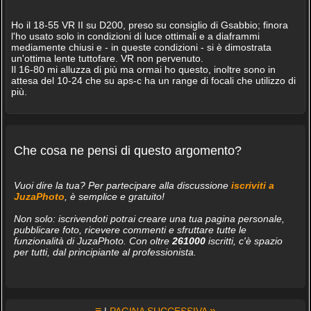
Ho il 18-55 VR II su D200, preso su consiglio di Gsabbio; finora
l'ho usato solo in condizioni di luce ottimali e a diaframmi
mediamente chiusi e - in queste condizioni - si è dimostrata
un'ottima lente tuttofare. VR non pervenuto.
Il 16-80 mi alluzza di più ma ormai ho questo, inoltre sono in
attesa del 10-24 che su aps-c ha un range di focali che utilizzo di
più.
Che cosa ne pensi di questo argomento?
Vuoi dire la tua? Per partecipare alla discussione
iscriviti a
JuzaPhoto
, è semplice e gratuito!
Non solo: iscrivendoti potrai creare una tua pagina personale,
pubblicare foto, ricevere commenti e sfruttare tutte le
funzionalità di JuzaPhoto. Con oltre
261000
iscritti, c'è spazio
per tutti, dal principiante al professionista.
≡
»
|
PAGINA SUCCESSIVA