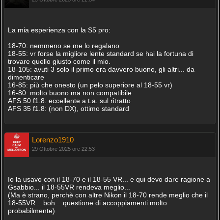
La mia esperienza con la S5 pro:
18-70: nemmeno se me lo regalano
18-55: vr forse la migliore lente standard se hai la fortuna di
trovare quello giusto come il mio.
18-105: avuti 3 solo il primo era davvero buono, gli altri... da
dimenticare
16-85: più che onesto (un pelo superiore al 18-55 vr)
16-80: molto buono ma non compatibile
AFS 50 f1.8: eccellente a t.a. sul ritratto
AFS 35 f1.8: (non DX), ottimo standard
Lorenzo1910
29 Ottobre 2025 ore 22:53
Io la usavo con il 18-70 e il 18-55 VR... e qui devo dare ragione a
Gsabbio... il 18-55VR rendeva meglio...
(Ma è strano, perchè con altre Nikon il 18-70 rende meglio che il
18-55VR... boh... questione di accoppiamenti molto
probabilmente)