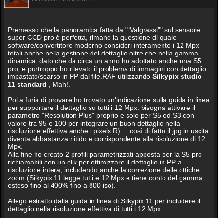
Premesso che la panoramica fatta da ""Valgrassi"" sul sensore
super CCD pro è perfetta, rimane la questione di quale
software/convertitore moderno consideri interamente i 12 Mpx
totali anche nella gestione del dettaglio oltre che nella gamma
dinamica: dato che da circa un anno ho adottato anche una S5
pro, e purtroppo ho rilevato il problema di immagini con dettaglio
impastato/scarso in PP dal file.RAF utilizzando
Silkypix studio
11 standard
, Mah!.
Poi a furia di provare ho trovato un'indicazione sulla guida in linea
per supportare il dettaglio su tutti i 12 Mpx. bisogna attivare il
parametro "Resolution Plus" proprio e solo per S5 ed S3 con
valore tra 95 e 100 per integrare un buon dettaglio nella
risoluzione effettiva anche i pixels R) . . così di fatto il jpg in uscita
diventa abbastanza nitido e corrispondente alla risoluzione di 12
Mpx.
Alla fine ho creato 2 profili parametrizzati apposta per la S5 pro
richiamabili con un clik per ottimizzare il dettaglio in PP a
risoluzione intera, includendo anche la correzione delle ottiche
zoom (Silkypix 11 legge tutti e 12 Mpx e tiene conto del gamma
esteso fino al 400% fino a 800 iso).
Allego estratto dalla guida in linea di Silkypix 11 per includere il
dettaglio nella risoluzione effettiva di tutti i 12 Mpx: