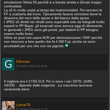
emulazione Velvia 50 perché è a banda stretta e (forse) troppo
contrastata.
La s5 fu molto usata ai tempi dai matrimonialisti. Poi vennero le
FF a scalzarla dal trono. Tipicamente faceva convivere bene la
dinamica del nero dello sposo e del bianco della sposa.
I JPEG s5 diretti nei ritratti sono superabili solo da fotografi molto
esperti in PP Bayer, gli incarnati sono ancora oggi di riferimento.
In generale i JPEG sono già pronti, per batterli in PP bisogna
essere molto bravi.
Infine se puoi non usare ACR per demosaicizzare i RAF perché
non riescono a fare quello che fa il SW Fuji, anche se sono
accettabili per uno che non sia pignolo.
Gfirmani
27 Ottobre 2025 ore 10:04
Il migliore era il 17/55 f2,8. Poi ci sono i vari 18/70, 16/85,
18/200… dipende dalle esigenze . La macchina lavorava
veramente bene
Lumar78
27 Ottobre 2025 ore 11:39