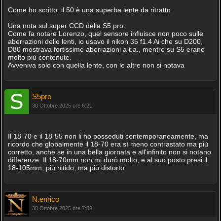
Come ho scritto: il 50 è una superba lente da ritratto
Una nota sul super CCD della S5 pro:
Come fa notare Lorenzo, quel sensore influisce non poco sulle
aberrazioni delle lenti, io usavo il nikon 35 f1.4 Ai che su D200,
D80 mostrava fortissime aberrazioni a t.a., mentre su S5 erano
molto più contenute.
Avveniva solo con quella lente, con le altre non si notava
S5pro
30 Ottobre 2025 ore 6:21
Il 18-70 e il 18-55 non li ho posseduti contemporaneamente, ma
ricordo che globalmente il 18-70 era sì meno contrastato ma più
corretto, anche se in una bella giornata e all'infinito non si notano
differenze. Il 18-70mm non mi durò molto, e al suo posto presi il
18-105mm, più nitido, ma più distorto
N.enrico
30 Ottobre 2025 ore 7:59