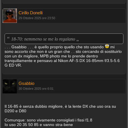
Cirillo Donelli
29 Ottobre 2025 ore 23:50
“
„
18-70: nemmeno se me lo regalano
. . . Gsabbio . . . è quello proprio quello che sto usando
mi
sono accorto che non è un gran che . . sto cercando di sostituirlo
con un dx migliore, MPB photo me lo prende dentro
tranquillamente e pensavo al Nikon AF-S DX 16-85mm f/3.5-5.6
G ED VR.
Gsabbio
30 Ottobre 2025 ore 6:01
Il 16-85 è senza dubbio migliore, è la lente DX che uso ora su
D200 e D80
Comunque: sono vivamente consigliati i fissi f1.8
Io uso 20 35 50 85 e vanno stra-bene