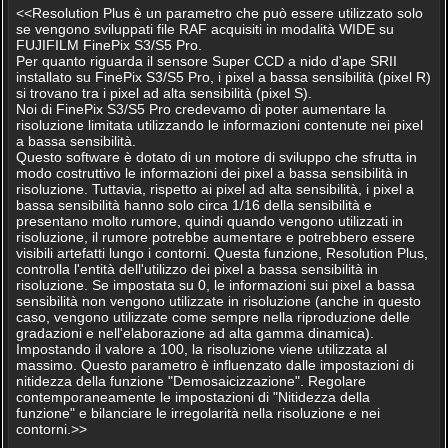
<<Resolution Plus è un parametro che può essere utilizzato solo
se vengono sviluppati file RAF acquisiti in modalità WIDE su
FUJIFILM FinePix S3/S5 Pro.
Per quanto riguarda il sensore Super CCD a nido d'ape SRII
installato su FinePix S3/S5 Pro, i pixel a bassa sensibilità (pixel R)
si trovano tra i pixel ad alta sensibilità (pixel S).
Noi di FinePix S3/S5 Pro credevamo di poter aumentare la
risoluzione limitata utilizzando le informazioni contenute nei pixel
a bassa sensibilità.
Questo software è dotato di un motore di sviluppo che sfrutta in
modo costruttivo le informazioni dei pixel a bassa sensibilità in
risoluzione. Tuttavia, rispetto ai pixel ad alta sensibilità, i pixel a
bassa sensibilità hanno solo circa 1/16 della sensibilità e
presentano molto rumore, quindi quando vengono utilizzati in
risoluzione, il rumore potrebbe aumentare e potrebbero essere
visibili artefatti lungo i contorni. Questa funzione, Resolution Plus,
controlla l'entità dell'utilizzo dei pixel a bassa sensibilità in
risoluzione. Se impostata su 0, le informazioni sui pixel a bassa
sensibilità non vengono utilizzate in risoluzione (anche in questo
caso, vengono utilizzate come sempre nella riproduzione delle
gradazioni e nell'elaborazione ad alta gamma dinamica).
Impostando il valore a 100, la risoluzione viene utilizzata al
massimo. Questo parametro è influenzato dalle impostazioni di
nitidezza della funzione "Demosaicizzazione". Regolare
contemporaneamente le impostazioni di "Nitidezza della
funzione" e bilanciare le irregolarità nella risoluzione e nei
contorni.>>