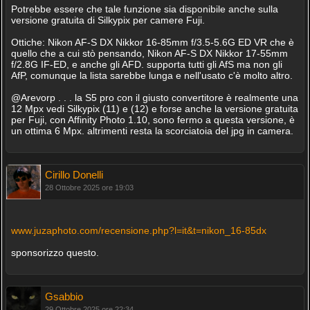
Potrebbe essere che tale funzione sia disponibile anche sulla
versione gratuita di Silkypix per camere Fuji.
Ottiche: Nikon AF-S DX Nikkor 16-85mm f/3.5-5.6G ED VR che è
quello che a cui stò pensando, Nikon AF-S DX Nikkor 17-55mm
f/2.8G IF-ED, e anche gli AFD. supporta tutti gli AfS ma non gli
AfP, comunque la lista sarebbe lunga e nell'usato c'è molto altro.
@Arevorp . . . la S5 pro con il giusto convertitore è realmente una
12 Mpx vedi Silkypix (11) e (12) e forse anche la versione gratuita
per Fuji, con Affinity Photo 1.10, sono fermo a questa versione, è
un ottima 6 Mpx. altrimenti resta la scorciatoia del jpg in camera.
Cirillo Donelli
28 Ottobre 2025 ore 19:03
www.juzaphoto.com/recensione.php?l=it&t=nikon_16-85dx
sponsorizzo questo.
Gsabbio
29 Ottobre 2025 ore 22:34