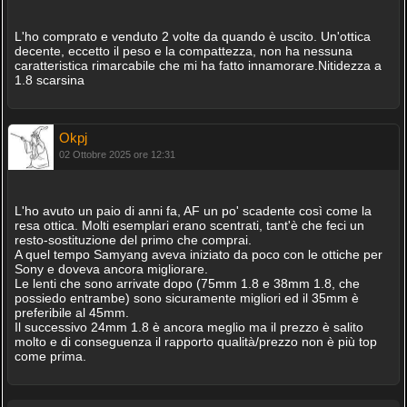
L'ho comprato e venduto 2 volte da quando è uscito. Un'ottica
decente, eccetto il peso e la compattezza, non ha nessuna
caratteristica rimarcabile che mi ha fatto innamorare.Nitidezza a
1.8 scarsina
Okpj
02 Ottobre 2025 ore 12:31
L'ho avuto un paio di anni fa, AF un po' scadente così come la
resa ottica. Molti esemplari erano scentrati, tant'è che feci un
resto-sostituzione del primo che comprai.
A quel tempo Samyang aveva iniziato da poco con le ottiche per
Sony e doveva ancora migliorare.
Le lenti che sono arrivate dopo (75mm 1.8 e 38mm 1.8, che
possiedo entrambe) sono sicuramente migliori ed il 35mm è
preferibile al 45mm.
Il successivo 24mm 1.8 è ancora meglio ma il prezzo è salito
molto e di conseguenza il rapporto qualità/prezzo non è più top
come prima.