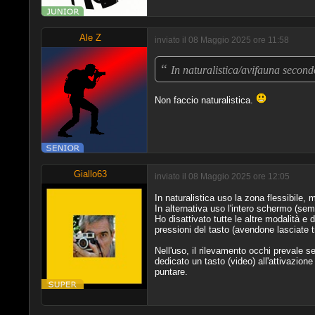
Ale Z
inviato il 08 Maggio 2025 ore 11:58
“
In naturalistica/avifauna second
Non faccio naturalistica.
Giallo63
inviato il 08 Maggio 2025 ore 12:05
In naturalistica uso la zona flessibile,
In alternativa uso l'intero schermo (semp
Ho disattivato tutte le altre modalità e
pressioni del tasto (avendone lasciate t
Nell'uso, il rilevamento occhi prevale 
dedicato un tasto (video) all'attivazione
puntare.