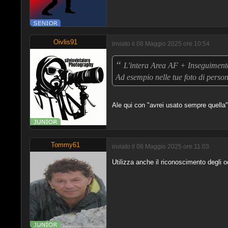
Oivlis91
inviato il 08 Maggio 2025 ore 10:54
“
L'intera Area AF + Inseguimento
Ad esempio nelle tue foto di perso
Ale qui con "avrei usato sempre quella" ti
Tommy61
inviato il 08 Maggio 2025 ore 11:03
Utilizza anche il riconoscimento degli o