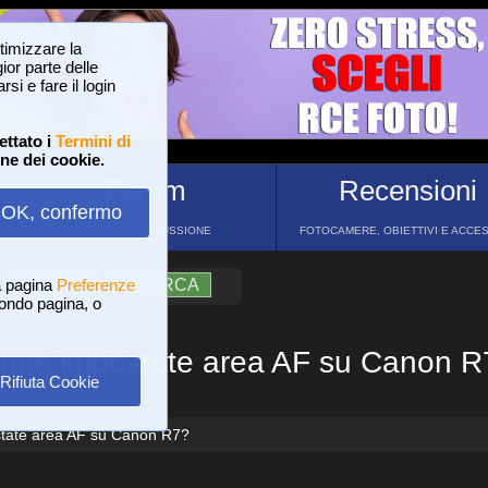
ttimizzare la
or parte delle
si e fare il login
ettato i
Termini di
one dei cookie.
Forum
Recensioni
OK, confermo
FORUM DI DISCUSSIONE
FOTOCAMERE, OBIETTIVI E ACCE
a pagina
?
AIUTO
Preferenze
RICERCA
 fondo pagina, o
ome impostate area AF su Canon R
Rifiuta Cookie
ate area AF su Canon R7?