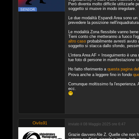
Però diventa molto difficile utilizzarle 
soggetto si muove in modo irregolare.
Le due modalità Espandi Area sono un b
prevedere la posizione nell'inquadratur
Le modalità Zona flessibile vanno bene 
Tieni conto che metteranno a fuoco l'og
altro caso
probabilmente avresti avuto a 
soggetto si stacca dallo sfondo, pessim
L'intera Area AF + Inseguimento è una 
tue foto di persone in manifestazione i
Ho fatto riferimento a
questa pagina de
Prova anche a leggere fino in fondo
que
Comunque moltissimo fa l'esperienza. A
ecc.
Oivlis91
inviato il 08 Maggio 2025 ore 6:47
Grazie davvero Ale Z. Quelle che non 