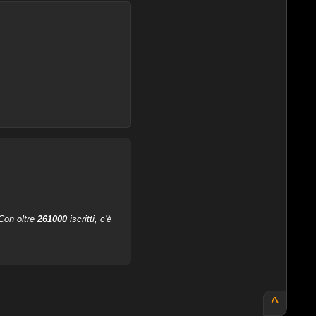
 Con oltre
261000
iscritti, c'è
^