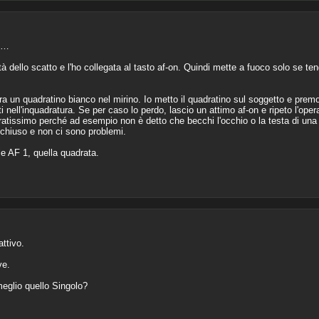
 R…
 dello scatto e l'ho collegata al tasto af-on. Quindi mette a fuoco solo se te
 un quadratino bianco nel mirino. Io metto il quadratino sul soggetto e premo 
 nell'inquadratura. Se per caso lo perdo, lascio un attimo af-on e ripeto l'oper
atissimo perché ad esempio non è detto che becchi l'occhio o la testa di una
 chiuso e non ci sono problemi.
le AF 1, quella quadrata.
ttivo.
ve.
meglio quello Singolo?