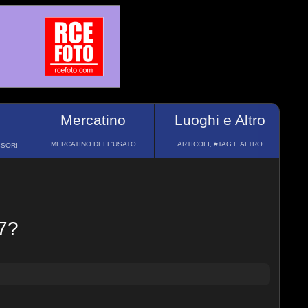
Mercatino
Luoghi e Altro
MERCATINO DELL'USATO
ARTICOLI, #TAG E ALTRO
SSORI
7?