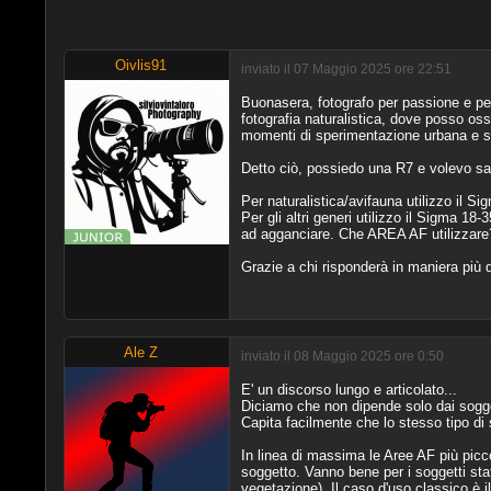
Oivlis91
inviato il 07 Maggio 2025 ore 22:51
Buonasera, fotografo per passione e per
fotografia naturalistica, dove posso os
momenti di sperimentazione urbana e st
Detto ciò, possiedo una R7 e volevo s
Per naturalistica/avifauna utilizzo il S
Per gli altri generi utilizzo il Sigma 18
ad agganciare. Che AREA AF utilizzare
Grazie a chi risponderà in maniera più 
Ale Z
inviato il 08 Maggio 2025 ore 0:50
E' un discorso lungo e articolato...
Diciamo che non dipende solo dai sogge
Capita facilmente che lo stesso tipo di 
In linea di massima le Aree AF più picc
soggetto. Vanno bene per i soggetti sta
vegetazione). Il caso d'uso classico è il 