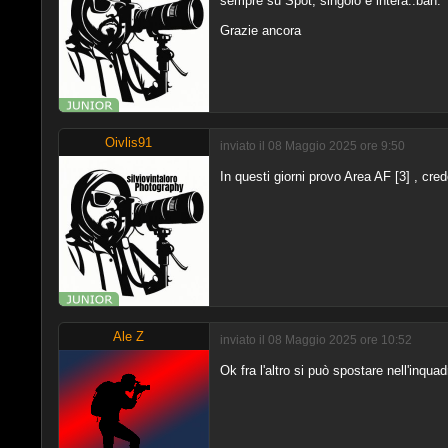
sempre su Spot, singolo e intera..bah.
Grazie ancora
Oivlis91
inviato il 08 Maggio 2025 ore 9:50
In questi giorni provo Area AF [3] , credo
Ale Z
inviato il 08 Maggio 2025 ore 10:52
Ok fra l'altro si può spostare nell'inqu