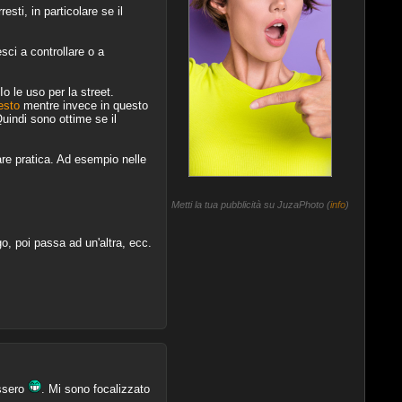
esti, in particolare se il
ci a controllare o a
 le uso per la street.
esto
mentre invece in questo
Quindi sono ottime se il
re pratica. Ad esempio nelle
Metti la tua pubblicità su JuzaPhoto (
info
)
, poi passa ad un'altra, ecc.
ossero
. Mi sono focalizzato