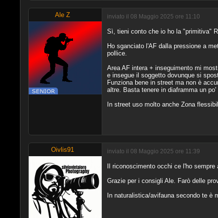
Ale Z
inviato il 08 Maggio 2025 ore 11:10
Sì, tieni conto che io ho la "primitiva"
Ho sganciato l'AF dalla pressione a metà
pollice.
Area AF intera + inseguimento mi mostra
e insegue il soggetto dovunque si sposti
Funziona bene in street ma non è accur
altre. Basta tenere in diaframma un po'
In street uso molto anche Zona flessibi
Oivlis91
inviato il 08 Maggio 2025 ore 11:39
Il riconoscimento occhi ce l'ho sempre a
Grazie per i consigli Ale. Farò delle pro
In naturalistica/avifauna secondo te è 