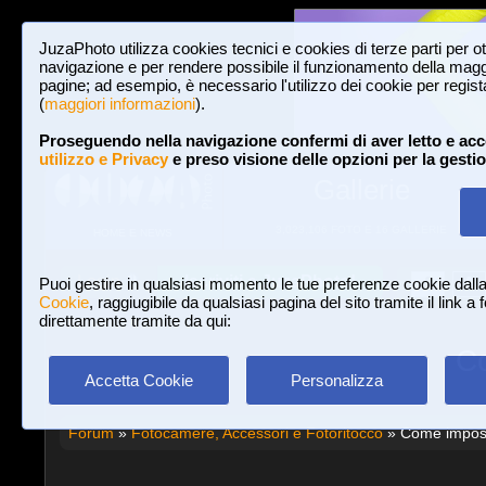
JuzaPhoto utilizza cookies tecnici e cookies di terze parti per o
navigazione e per rendere possibile il funzionamento della maggi
pagine; ad esempio, è necessario l'utilizzo dei cookie per registar
(
maggiori informazioni
).
Proseguendo nella navigazione confermi di aver letto e acc
utilizzo e Privacy
e preso visione delle opzioni per la gesti
Gallerie
3,023,106 FOTO E 16 GALLERIE
HOME E NEWS
Iscriviti a JuzaPhoto!
A
A
Login
Puoi gestire in qualsiasi momento le tue preferenze cookie dall
Cookie
, raggiugibile da qualsiasi pagina del sito tramite il link a
direttamente tramite da qui:
C
Accetta Cookie
Personalizza
Forum
»
Fotocamere, Accessori e Fotoritocco
» Come impost