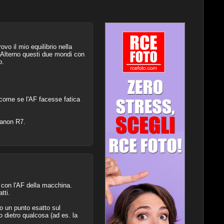
o il mio equilibrio nella
 Alterno questi due mondi con
o.
o, come se l'AF facesse fatica
Canon R7.
 con l'AF della macchina.
tti.
o un punto esatto sul
 dietro qualcosa (ad es. la