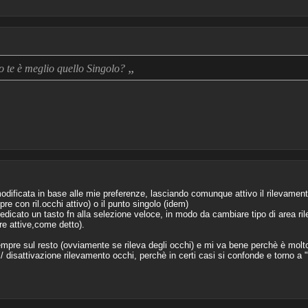
„
o te è meglio quello Singolo?
 modificata in base alle mie preferenze, lasciando comunque attivo il rilevamen
re con ril.occhi attivo) o il punto singolo (idem)
 dedicato un tasto fn alla selezione veloce, in modo da cambiare tipo di area 
re attive,come detto).
sempre sul resto (ovviamente se rileva degli occhi) e mi va bene perchè è mol
 / disattivazione rilevamento occhi, perchè in certi casi si confonde e torno a "