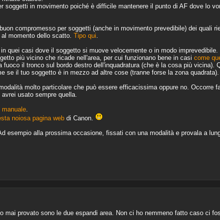
per soggetti in movimento poiché è difficile mantenere il punto di AF dove lo vorr
uon compromesso per soggetti (anche in movimento prevedibile) dei quali ries
a al momento dello scatto.
Tipo qui
.
in quei casi dove il soggetto si muove velocemente o in modo imprevedibile. Io
getto più vicino che ricade nell'area, per cui funzionano bene in casi
come qu
fuoco il tronco sul bordo destro dell'inquadratura (che è la cosa più vicina). 
e se il tuo soggetto è in mezzo ad altre cose (tranne forse la zona quadrata).
modalità molto particolare che può essere efficacissima oppure no. Occorre fa
o avrei usato sempre quella.
l manuale
.
sta noiosa pagina web
di Canon.
d esempio alla prossima occasione, fissati con una modalità e provala a lungo
ho mai provato sono le due espandi area. Non ci ho nemmeno fatto caso ci f