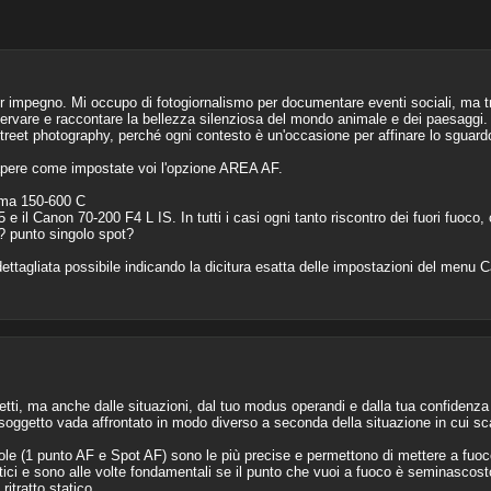
 impegno. Mi occupo di fotogiornalismo per documentare eventi sociali, ma trov
servare e raccontare la bellezza silenziosa del mondo animale e dei paesaggi.
reet photography, perché ogni contesto è un'occasione per affinare lo sguard
apere come impostate voi l'opzione AREA AF.
igma 150-600 C
-35 e il Canon 70-200 F4 L IS. In tutti i casi ogni tanto riscontro dei fuori fuoc
? punto singolo spot?
dettagliata possibile indicando la dicitura esatta delle impostazioni del menu 
tti, ma anche dalle situazioni, dal tuo modus operandi e dalla tua confidenza
soggetto vada affrontato in modo diverso a seconda della situazione in cui sca
ole (1 punto AF e Spot AF) sono le più precise e permettono di mettere a fuoc
tici e sono alle volte fondamentali se il punto che vuoi a fuoco è seminascosto
ritratto statico.