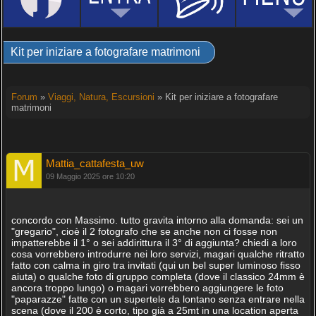
Kit per iniziare a fotografare matrimoni
Forum
»
Viaggi, Natura, Escursioni
» Kit per iniziare a fotografare
matrimoni
Mattia_cattafesta_uw
09 Maggio 2025 ore 10:20
concordo con Massimo. tutto gravita intorno alla domanda: sei un
"gregario", cioè il 2 fotografo che se anche non ci fosse non
impatterebbe il 1° o sei addirittura il 3° di aggiunta? chiedi a loro
cosa vorrebbero introdurre nei loro servizi, magari qualche ritratto
fatto con calma in giro tra invitati (qui un bel super luminoso fisso
aiuta) o qualche foto di gruppo completa (dove il classico 24mm è
ancora troppo lungo) o magari vorrebbero aggiungere le foto
"paparazze" fatte con un supertele da lontano senza entrare nella
scena (dove il 200 è corto, tipo già a 25mt in una location aperta