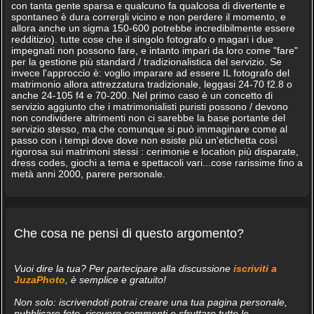
con tanta gente sparsa e qualcuno fa qualcosa di divertente e
spontaneo è dura corrergli vicino e non perdere il momento, e
allora anche un sigma 150-600 potrebbe incredibilmente essere
redditizio). tutte cose che il singolo fotografo o magari i due
impegnati non possono fare, e intanto impari da loro come "fare"
per la gestione più standard / tradizionalistica del servizio. Se
invece l'approccio è: voglio imparare ad essere IL fotografo del
matrimonio allora attrezzatura tradizionale, leggasi 24-70 f2.8 o
anche 24-105 f4 e 70-200. Nel primo caso è un concetto di
servizio aggiunto che i matrimonialisti puristi possono / devono
non condividere altrimenti non ci sarebbe la base portante del
servizio stesso, ma che comunque si può immaginare come al
passo con i tempi dove dove non esiste più un'etichetta così
rigorosa sui matrimoni stessi : cerimonie e location più disparate,
dress codes, giochi a tema e spettacoli vari...cose rarissime fino a
metà anni 2000, parere personale.
Che cosa ne pensi di questo argomento?
Vuoi dire la tua? Per partecipare alla discussione
iscriviti a
JuzaPhoto
, è semplice e gratuito!
Non solo: iscrivendoti potrai creare una tua pagina personale,
pubblicare foto, ricevere commenti e sfruttare tutte le