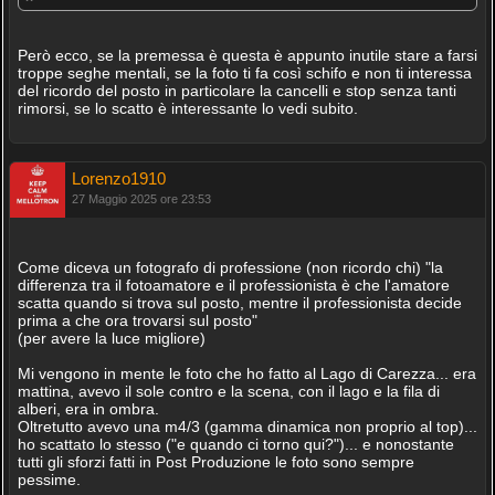
Però ecco, se la premessa è questa è appunto inutile stare a farsi
troppe seghe mentali, se la foto ti fa così schifo e non ti interessa
del ricordo del posto in particolare la cancelli e stop senza tanti
rimorsi, se lo scatto è interessante lo vedi subito.
Lorenzo1910
27 Maggio 2025 ore 23:53
Come diceva un fotografo di professione (non ricordo chi) "la
differenza tra il fotoamatore e il professionista è che l'amatore
scatta quando si trova sul posto, mentre il professionista decide
prima a che ora trovarsi sul posto"
(per avere la luce migliore)
Mi vengono in mente le foto che ho fatto al Lago di Carezza... era
mattina, avevo il sole contro e la scena, con il lago e la fila di
alberi, era in ombra.
Oltretutto avevo una m4/3 (gamma dinamica non proprio al top)...
ho scattato lo stesso ("e quando ci torno qui?")... e nonostante
tutti gli sforzi fatti in Post Produzione le foto sono sempre
pessime.