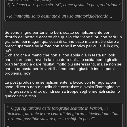
2) Nel caso la risposta sia "sì", come gestite la postproduzione?
„
- le immagini sono destinate a un uso amatoriale/ricordo
Se sono in giro per turismo beh, scatto semplicemente per
ricordo del posto e accetto che quello che viene fuori non sarà un
granché, poi magari qualcosa di carino esce ma è inutile stare a
preoccuparsene se le foto non sono il motivo per cui si è in giro,
no?
È chiaro che a meno che non si non abbia già in testa un look
particolare che preveda la luce dura dall'alto solitamente gli altri
orari tendono a dare risultati molto più interessanti, ma se non sei
partita apposta per trovarti lì al momento giusto è inutile porsi il
problema, no?
La post produzione semplicemente la faccio con le regolazioni
base, di certo non è quella che costruisce o svolta l'immagine se
il file grezzo è brutto, quindi senza troppe seghe mentali sistemo
qualcosina e stop.
“
Oggi riguardavo delle fotografie scattate in Verdon, in
bicicletta, durante le ore centrali del giorno, chiedendomi: "ma
sarà mai possibile salvare questo schifo in post?"
„