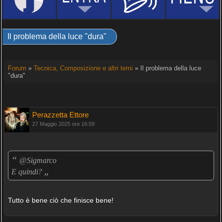
Il problema della luce "dura"
Forum
»
Tecnica, Composizione e altri temi
» Il problema della luce
"dura"
Perazzetta Ettore
27 Maggio 2025 ore 16:59
“
@Sigmarco
„
E quindi?
Tutto è bene ciò che finisce bene!