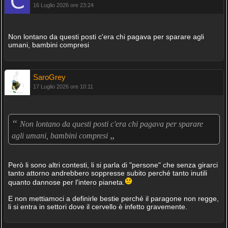
16 Luglio 2026 ore 23:24
Non lontano da questi posti c'era chi pagava per sparare agli
umani, bambini compresi
SaroGrey
17 Luglio 2026 ore 10:11
“
Non lontano da questi posti c'era chi pagava per sparare
„
agli umani, bambini compresi
Però li sono altri contesti, li si parla di "persone" che senza girarci
tanto attorno andrebbero soppresse subito perché tanto inutili
quanto dannose per l'intero pianeta.
E non mettiamoci a definirle bestie perché il paragone non regge,
li si entra in settori dove il cervello è infetto gravemente.