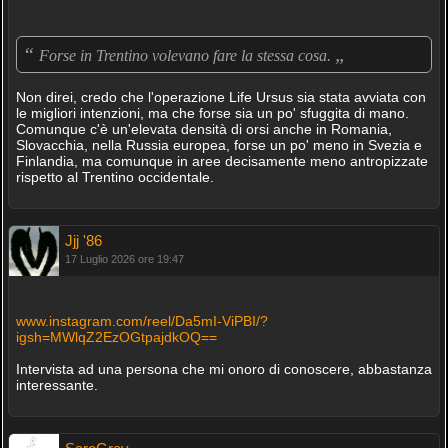
“
„
Forse in Trentino volevano fare la stessa cosa.
Non direi, credo che l'operazione Life Ursus sia stata avviata con
le migliori intenzioni, ma che forse sia un po' sfuggita di mano.
Comunque c'è un'elevata densità di orsi anche in Romania,
Slovacchia, nella Russia europea, forse un po' meno in Svezia e
Finlandia, ma comunque in aree decisamente meno antropizzate
rispetto al Trentino occidentale.
Jjj '86
17 Luglio 2026 ore 19:47
www.instagram.com/reel/Da5mI-ViPBI/?
igsh=MWlqZ2EzOGtpajdkOQ==
Intervista ad una persona che mi onoro di conoscere, abbastanza
interessante.