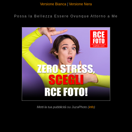
Versione Bianca
|
Versione Nera
Possa la Bellezza Essere Ovunque Attorno a Me
Metti la tua pubblicità su JuzaPhoto (
info
)