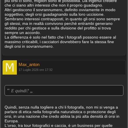
più orsi ci sono, migliori sono le possibilità. Da ingenui credere
che ci siano altri interessi che non il proprio guadagno.
Altri gestiscono il sovrannumero, definito ovviamente in modo
soggettivo, degli orsi guadagnando sulla loro uccisione.
Sembrano interessi contrapposti, in quanto gli orsi sono sempre
gli stessi, ma in realtà convivono perchè entrambi generano
reddito per chi gestisce e sulla divisione del profitto si trova
sempre un accordo.
La differenza è solo nel fatto che i fotografi possono essere al
massimo criticabili, i cacciatori dovrebbero fare la stessa fine
degli orsi in sovrannumero.
Max_anton
17 Luglio 2026 ore 17:32
“
„
E quindi?
Quindi, senza nulla togliere a chi li fotografa, non mi si venga a
parlare di etica nella fotografia naturalistica o protezione degli
orsi, in una nazione che credo abbia la più alta densità di orsi in
Europa.
L'orso, tra tour fotografici e caccia, è un business per quelle