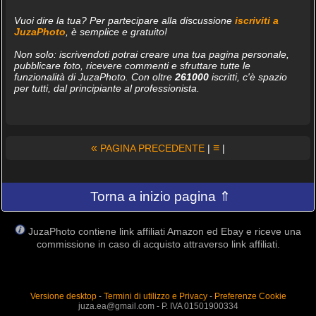
Vuoi dire la tua? Per partecipare alla discussione
iscriviti a
JuzaPhoto
, è semplice e gratuito!
Non solo: iscrivendoti potrai creare una tua pagina personale,
pubblicare foto, ricevere commenti e sfruttare tutte le
funzionalità di JuzaPhoto. Con oltre
261000
iscritti, c'è spazio
per tutti, dal principiante al professionista.
«
≡
PAGINA PRECEDENTE
|
|
Torna a inizio pagina ⇑
JuzaPhoto contiene link affiliati Amazon ed Ebay e riceve una
commissione in caso di acquisto attraverso link affiliati.
Versione desktop
-
Termini di utilizzo e Privacy
-
Preferenze Cookie
juza.ea@gmail.com - P. IVA 01501900334