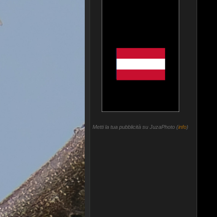
Metti la tua pubblicità su JuzaPhoto (
info
)