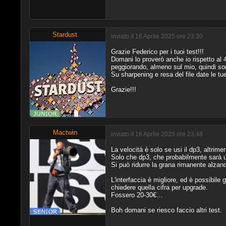
Stardust
inviato il 16 Aprile 2025 ore 23:30
Grazie Federico per i tuoi test!!!
Domani lo proverò anche io rispetto al 4
peggiorando, almeno sul mio, quindi so
Su sharpening e resa del file date le tu
Grazie!!!
Mactwin
inviato il 16 Aprile 2025 ore 23:48
La velocità è solo se usi il dp3, altrime
Solo che dp3, che probabilmente sarà un
Si può ridurre la grana rimanente alzando
L'interfaccia è migliore, ed è possibile
chiedere quella cifra per upgrade.
Fossero 20-30€…
Boh domani se riesco faccio altri test.