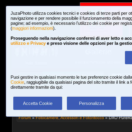
JuzaPhoto utilizza cookies tecnici e cookies di terze parti per o
navigazione e per rendere possibile il funzionamento della maggi
pagine; ad esempio, è necessario l'utilizzo dei cookie per registar
(
maggiori informazioni
).
Proseguendo nella navigazione confermi di aver letto e acc
utilizzo e Privacy
e preso visione delle opzioni per la gesti
Gallerie
3,023,340 FOTO E 16 GALLERIE
HOME E NEWS
Iscriviti a JuzaPhoto!
A
A
Login
Puoi gestire in qualsiasi momento le tue preferenze cookie dall
Cookie
, raggiugibile da qualsiasi pagina del sito tramite il link a
direttamente tramite da qui:
Accetta Cookie
Personalizza
Forum
»
Fotocamere, Accessori e Fotoritocco
» DXO PureRaw 