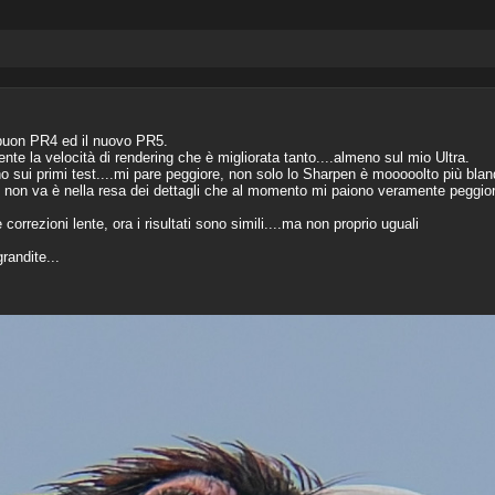
 buon PR4 ed il nuovo PR5.
te la velocità di rendering che è migliorata tanto....almeno sul mio Ultra.
 sui primi test....mi pare peggiore, non solo lo Sharpen è mooooolto più bla
 non va è nella resa dei dettagli che al momento mi paiono veramente peggior
correzioni lente, ora i risultati sono simili....ma non proprio uguali
randite...