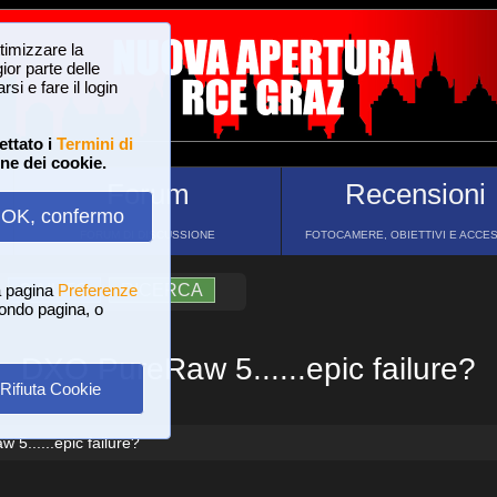
ttimizzare la
or parte delle
si e fare il login
ettato i
Termini di
one dei cookie.
Forum
Recensioni
OK, confermo
FORUM DI DISCUSSIONE
FOTOCAMERE, OBIETTIVI E ACCE
a pagina
?
AIUTO
Preferenze
RICERCA
 fondo pagina, o
DXO PureRaw 5......epic failure?
Rifiuta Cookie
5......epic failure?