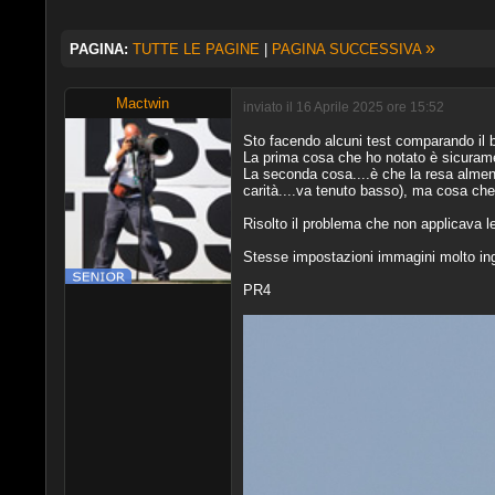
»
PAGINA:
TUTTE LE PAGINE
|
PAGINA SUCCESSIVA
Mactwin
inviato il 16 Aprile 2025 ore 15:52
Sto facendo alcuni test comparando il
La prima cosa che ho notato è sicuramen
La seconda cosa....è che la resa almeno
carità....va tenuto basso), ma cosa che
Risolto il problema che non applicava le 
Stesse impostazioni immagini molto ing
PR4