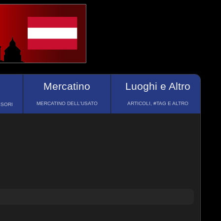
Mercatino
Luoghi e Altro
MERCATINO DELL'USATO
ARTICOLI, #TAG E ALTRO
SSORI