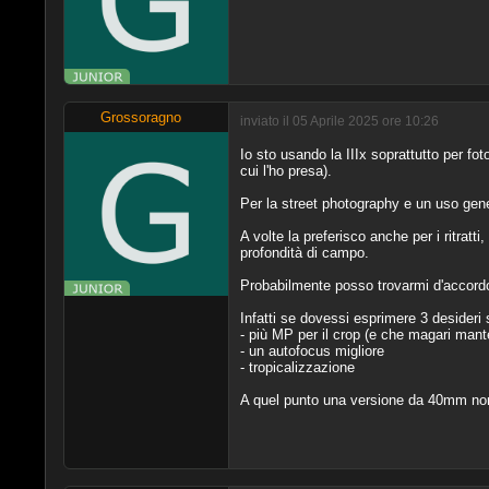
Grossoragno
inviato il 05 Aprile 2025 ore 10:26
Io sto usando la IIIx soprattutto per fo
cui l'ho presa).
Per la street photography e un uso generi
A volte la preferisco anche per i ritrat
profondità di campo.
Probabilmente posso trovarmi d'accordo c
Infatti se dovessi esprimere 3 desideri 
- più MP per il crop (e che magari mant
- un autofocus migliore
- tropicalizzazione
A quel punto una versione da 40mm non