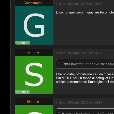
Grossoragno
inviato il 05 Aprile 2025 ore 10:58
E comunque devo ringraziare Ricoh che m
Sim one
inviato il 05 Aprile 2025 ore 16:27
“
Tutta plastica, anche lo specchi
Che porcata, probabilmente una cinesat
Più di 60 € per un tappo di bottiglia! Un
addice perfettamente l'immagine dei tap
Sim one
inviato il 05 Aprile 2025 ore 16:34
“
Io per ora ho fatto la scelta opp