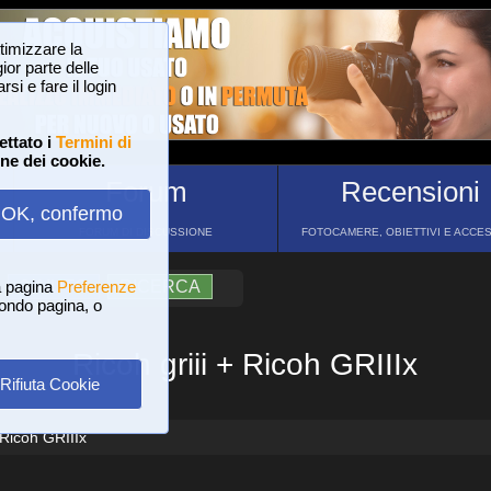
ttimizzare la
or parte delle
si e fare il login
ettato i
Termini di
one dei cookie.
Forum
Recensioni
OK, confermo
FORUM DI DISCUSSIONE
FOTOCAMERE, OBIETTIVI E ACCE
a pagina
?
AIUTO
Preferenze
RICERCA
 fondo pagina, o
Ricoh griii + Ricoh GRIIIx
Rifiuta Cookie
 Ricoh GRIIIx