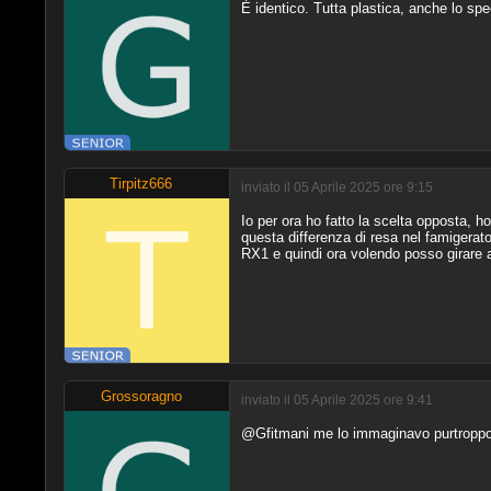
È identico. Tutta plastica, anche lo sp
Tirpitz666
inviato il 05 Aprile 2025 ore 9:15
Io per ora ho fatto la scelta opposta, ho
questa differenza di resa nel famigerat
RX1 e quindi ora volendo posso girare a
Grossoragno
inviato il 05 Aprile 2025 ore 9:41
@Gfitmani me lo immaginavo purtroppo