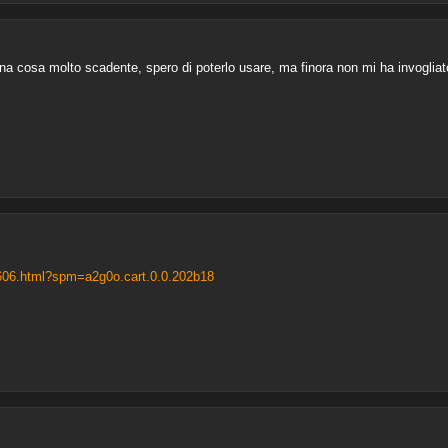
una cosa molto scadente, spero di poterlo usare, ma finora non mi ha invogliat
606.html?spm=a2g0o.cart.0.0.202b18