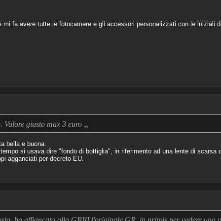
i fa avere tutte le fotocamere e gli accessori personalizzati con le iniziali
„
o. Valore giusto max 3 euro
a bella e buona.
 tempo si usava dire "fondo di bottiglia", in riferimento ad una lente di scarsa 
pi agganciati per decreto EU.
osta, ho affiancato alla GRIII l'originale GR, in primis per vedere una vo