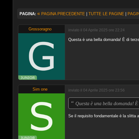
«
PAGINA:
PAGINA PRECEDENTE
|
TUTTE LE PAGINE
|
PAGI
Grossoragno
inviato il 04 Aprile 2025 ore 22:24
Questa è una bella domanda! È di terze 
Sim one
inviato il 04 Aprile 2025 ore 23:56
“
Questa è una bella domanda! È di
Se il requisito fondamentale è la slitta