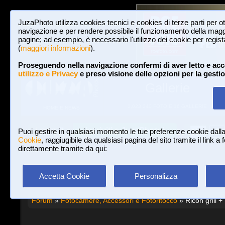
JuzaPhoto utilizza cookies tecnici e cookies di terze parti per o
navigazione e per rendere possibile il funzionamento della maggi
pagine; ad esempio, è necessario l'utilizzo dei cookie per registar
(
maggiori informazioni
).
Proseguendo nella navigazione confermi di aver letto e acc
utilizzo e Privacy
e preso visione delle opzioni per la gesti
Gallerie
3,023,340 FOTO E 16 GALLERIE
HOME E NEWS
Iscriviti a JuzaPhoto!
A
A
Login
Puoi gestire in qualsiasi momento le tue preferenze cookie dall
Cookie
, raggiugibile da qualsiasi pagina del sito tramite il link a
direttamente tramite da qui:
Accetta Cookie
Personalizza
Forum
»
Fotocamere, Accessori e Fotoritocco
» Ricoh griii +