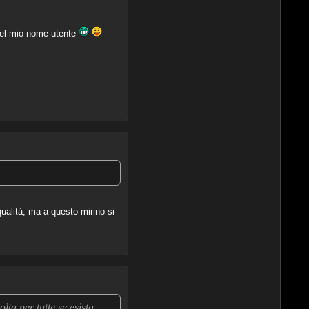
 del mio nome utente
qualità, ma a questo mirino si
lta per tutte se esista