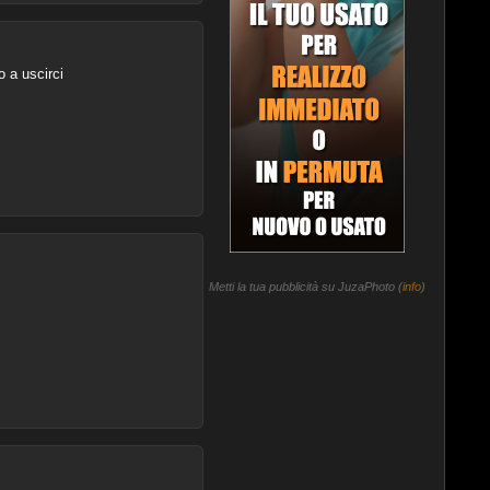
o a uscirci
Metti la tua pubblicità su JuzaPhoto (
info
)