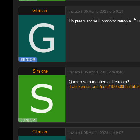
Gfirmani
inviato il 05 Aprile 2025 ore 0:19
Ho preso anche il prodotto retropia. È 
Sim one
inviato il 05 Aprile 2025 ore 0:40
Questo sarà identico al Retropia?
it.aliexpress.com/item/1005008551683
Gfirmani
inviato il 05 Aprile 2025 ore 9:07