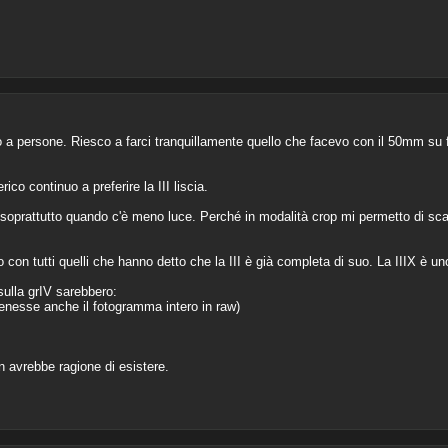
to a persone. Riesco a farci tranquillamente quello che facevo con il 50mm su f
co continuo a preferire la III liscia.
ti, soprattutto quando c'è meno luce. Perché in modalità crop mi permetto di sc
on tutti quelli che hanno detto che la III è già completa di suo. La IIIX è uno
sulla grIV sarebbero:
enesse anche il fotogramma intero in raw)
 avrebbe ragione di esistere.