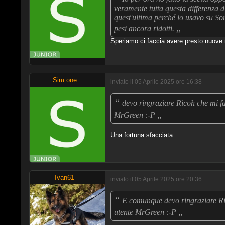
veramente tutta questa differenza d
quest'ultima perché lo usavo su So
„
pesi ancora ridotti.
Speriamo ci faccia avere presto nuove n
Sim one
inviato il 05 Aprile 2025 ore 16:38
“
devo ringraziare Ricoh che mi fa 
„
MrGreen :-P
Una fortuna sfacciata
Ivan61
inviato il 05 Aprile 2025 ore 20:36
“
E comunque devo ringraziare Rico
„
utente MrGreen :-P