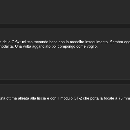
s della Gr3x: mi sto trovando bene con la modalità inseguimento. Sembra agga
re modalità. Una volta agganciato poi compongo come voglio.
na ottima alleata alla liscia e con il modulo GT-2 che porta la focale a 75 mm