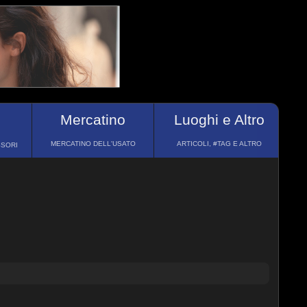
Mercatino
Luoghi e Altro
MERCATINO DELL'USATO
ARTICOLI, #TAG E ALTRO
SSORI