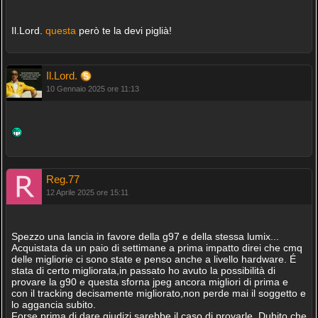
Il.Lord.
questa
però te la devi piglià!
Il.Lord.
10 Gennaio 2025 ore 11:13
Reg.77
12 Aprile 2025 ore 15:11
Spezzo una lancia in favore della g97 e della stessa lumix...
Acquistata da un paio di settimane a prima impatto direi che cmq
delle migliorie ci sono state e penso anche a livello hardware. É
stata di certo migliorata,in passato ho avuto la possibilità di
provare la g90 e questa sforna jpeg ancora migliori di prima e
con il tracking decisamente migliorato,non perde mai il soggetto e
lo aggancia subito.
Forse prima di dare giudizi sarebbe il caso di provarle. Dubito che