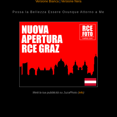
Versione Bianca
|
Versione Nera
Possa la Bellezza Essere Ovunque Attorno a Me
Metti la tua pubblicità su JuzaPhoto (
info
)