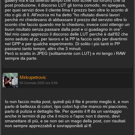
gallery ma è da diverso tempo che non scrive sul forum) che fa
post produzione, il discorso LUT gli torna comodo, mi spiegava,
per quei servizi dove il cliente lima il prezzo ben oltre lo sconto di
rito o giù di lì. All'incirca mi ha detto "ho rifiutato diversi lavori
perchè mi chiedevano di abbassare il prezzo del servizio oltre lo
sconto che faccio quando me lo chiedono, invece così ottengo un
buon risultato senza passare dalla post e ci guadagno in ore".
Nel mio caso apprezzo il discorso delle LUT perchè è dall'82 che
sono seduto al pc, per lavoro e la PP la faccio solo per divertirmi
nel GPP e per qualche esperimento. Di solito i più tanti in PP
passano tanto tempo, altro che 3 minuti.
Però io scatto in JPEG (solitamente con LUT) e mi tengo i RAW
sempre da parte.
Mirkopetrovic
09 Gennaio 2025 ore 9:56
Io non faccio molta post, quindi più il file è pronto meglio è, e non
parlo di bellezza di colori, tipo colori fuji che manco mi piacciono,
parlo di pulizia e dettaglio file. Per questo il ff da un vantaggio
anche in termini di pp che il micro o l'apsc non ti danno, devi
smanettare di più, e se non sei un mago della post, con risultati
non sempre apprezzabili e sovrapponibili al ff.