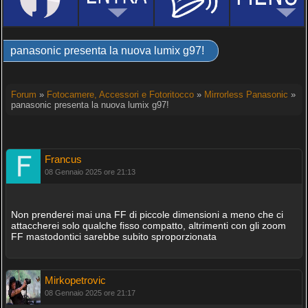
panasonic presenta la nuova lumix g97!
Forum
»
Fotocamere, Accessori e Fotoritocco
»
Mirrorless Panasonic
»
panasonic presenta la nuova lumix g97!
Francus
08 Gennaio 2025 ore 21:13
Non prenderei mai una FF di piccole dimensioni a meno che ci
attaccherei solo qualche fisso compatto, altrimenti con gli zoom
FF mastodontici sarebbe subito sproporzionata
Mirkopetrovic
08 Gennaio 2025 ore 21:17