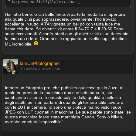
“
„
ho preso un 24-70 f/4 d'occasione
Hai fatto bene. Gran belle lente. A parte la modalità di apertura
alla quale ci si può soprassedere, ovviamente. l'ho trovato
eccellente in tutto. A TA vignetta un bel pò con tanta luce ma
basta chiudere. Sti obiettivi kit come il 24-70 Z e il 20-60 Pana
sono eccezionali. A confrontarli con gli obiettivi kit di un decennio
fa, vien da ridere. Oramai si è raggiunto un livello sugli obiettimi
ML incredibile.
IamUnPhotographer
08 Gennaio 2025 ore 23:38
Intanto un fotografo pro, che pubblica qualcosa qui in Juza, al
quale ho prestato la macchina qualche settimana fa, sta
cambiando sistema, è rimasto colpito dalla qualità e bellezza
degli scatti, per non parlare di quanto gli tornerà utile lavorare
con le LUT in camera. Io sono una ciofeca ma ho visto i suoi
JPEG con LUT cucinati in macchina. Le sue parole sono state "se
questa macchina fosse stata marchiata Canon, Sony o Nikon,
avrebbe venduto l'impossibile".