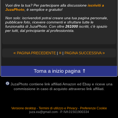
Vuoi dire la tua? Per partecipare alla discussione
iscriviti a
JuzaPhoto
, è semplice e gratuito!
Non solo: iscrivendoti potrai creare una tua pagina personale,
pubblicare foto, ricevere commenti e sfruttare tutte le
funzionalità di JuzaPhoto. Con oltre
261000
iscritti, c'è spazio
per tutti, dal principiante al professionista.
«
≡
»
PAGINA PRECEDENTE
|
|
PAGINA SUCCESSIVA
Torna a inizio pagina ⇑
JuzaPhoto contiene link affiliati Amazon ed Ebay e riceve una
commissione in caso di acquisto attraverso link affiliati.
Versione desktop
-
Termini di utilizzo e Privacy
-
Preferenze Cookie
juza.ea@gmail.com - P. IVA 01501900334