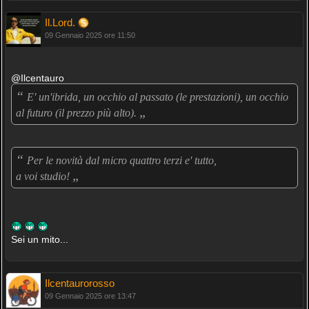
Il.Lord.
09 Gennaio 2025 ore 11:50
@Ilcentauro
“
E' un'ibrida, un occhio al passato (le prestazioni), un occhio
„
al futuro (il prezzo più alto).
“
Per le novità dal micro quattro terzi e' tutto,
„
a voi studio!
Sei un mito...
Ilcentaurorosso
09 Gennaio 2025 ore 13:47