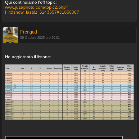
Qui continuiamo l'off topic:
www.juzaphoto.com/topic2.php?
l=it&show=last&t=5143557#31056087
Frengod
09 Ottobre 2025 ore 20:01
Ho aggiornato il listone: