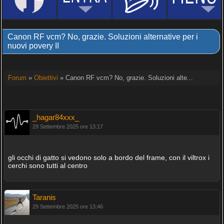
Canon RF vcm? No, grazie. Soluzioni alternative per i
nuovi povery II
Forum
»
Obiettivi
» Canon RF vcm? No, grazie. Soluzioni alte...
_hagar84xxx_
29 Settembre 2025 ore 13:17
gli occhi di gatto si vedono solo a bordo del frame, con il viltrox i
cerchi sono tutti al centro
Taranis
29 Settembre 2025 ore 13:46