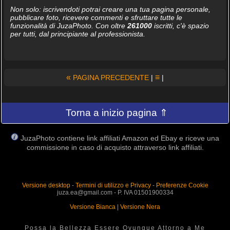
Non solo: iscrivendoti potrai creare una tua pagina personale,
pubblicare foto, ricevere commenti e sfruttare tutte le
funzionalità di JuzaPhoto. Con oltre
261000
iscritti, c'è spazio
per tutti, dal principiante al professionista.
«
≡
PAGINA PRECEDENTE
|
|
Torna a inizio pagina ⇑
JuzaPhoto contiene link affiliati Amazon ed Ebay e riceve una
commissione in caso di acquisto attraverso link affiliati.
Versione desktop
-
Termini di utilizzo e Privacy
-
Preferenze Cookie
juza.ea@gmail.com - P. IVA 01501900334
Versione Bianca
|
Versione Nera
Possa la Bellezza Essere Ovunque Attorno a Me