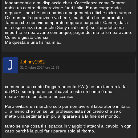
fondamentale e mi dispiaccio che un'eccellenza come Tamron
abbia un centro di riparazione fuori Italia. E non comprendo
neppure il perchè non riparino a pagamento ottiche extra europa.
Ok, non ho la garanzia e va bene, ma di fatto ho un prodotto
Tamron che non viene riparato neppure pagando. Canon, dalla
mia esperienza (ed anche Sony mi dicono), se il prodotto era
import te lo riparavano comunque, pagando, ma te lo riparavano.
Come è giusto che sia.
Ma questa è una fisima mia...
Johnny1982
31 Ottobre 2024 ore 11:39
comunque un conto l'aggiornamento FW (che ora tamron la fai
da PC o smartphone con il cavetto usb) un conto è una
riparazione di un danno meccanico.
Però evitare un marchio solo per non avere il laboratorio in italia
... a meno che non sei un professionista non credo che se ci
mette una settimana in più a riparare sia la fine del mondo.
tanto se una cosa ti si spacca in viaggio ti attachi al cavolo in ogni
caso perchè la puoi far riparare solo al ritorno.