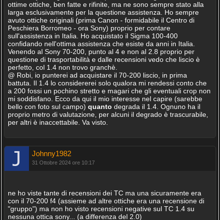
ottime ottiche, ben fatte e rifinite, ma ne sono sempre stato alla
larga esclusivamente per la questione assistenza. Ho sempre
avuto ottiche originali (prima Canon - formidabile il Centro di
Peschiera Borromeo - ora Sony) proprio per contare
sull'assistenza in Italia. Ho acquistato il Sigma 100-400
confidando nell'ottima assistenza che esiste da anni in Italia.
Venendo al Sony 70-200, punto al 4 e non al 2.8 proprio per
questione di trasportabilità e dalle recensioni vedo che liscio è
perfetto, col 1.4 non trovo granchè.
@ Robi, io punterei ad acquistare il 70-200 liscio, in prima
battuta. Il 1.4 lo considererei solo qualora mi rendessi conto che
a 200 fossi un pochino stretto e magari che gli eventuali crop non
mi soddisfano. Ecco da qui il mio interesse nel capire (sarebbe
bello con foto sul campo)
quanto
degrada il 1.4. Ognuno ha il
proprio metro di valutazione, per alcuni il degrado è trascurabile,
per altri è inaccettabile. Va visto.
Johnny1982
31 Ottobre 2024 ore 10:17
ne ho viste tante di recensioni dei TC ma una sicuramente era
con il 70-200 f4 (assieme ad altre ottiche era una recensione di
"gruppo") ma non ho visto recensioni negative sul TC 1.4 su
nessuna ottica sony... (a differenza del 2.0)