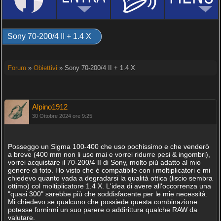
Sony 70-200/4 II + 1.4 X
Forum
»
Obiettivi
» Sony 70-200/4 II + 1.4 X
Alpino1912
30 Ottobre 2024 ore 9:25
Posseggo un Sigma 100-400 che uso pochissimo e che venderò
a breve (400 mm non li uso mai e vorrei ridurre pesi & ingombri),
vorrei acquistare il 70-200/4 II di Sony, molto più adatto al mio
genere di foto. Ho visto che è compatibile con i moltiplicatori e mi
chiedevo quanto vada a degradarsi la qualità ottica (liscio sembra
ottimo) col moltiplicatore 1.4 X. L'idea di avere all'occorrenza una
"quasi 300" sarebbe più che soddisfacente per le mie necessità.
Mi chiedevo se qualcuno che possiede questa combinazione
potesse fornirmi un suo parere o addirittura qualche RAW da
valutare.