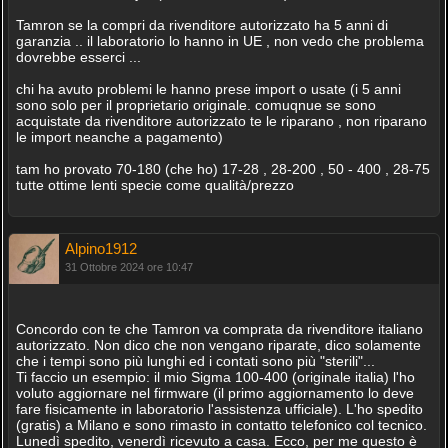
Tamron se la compri da rivenditore autorizzato ha 5 anni di
garanzia .. il laboratorio lo hanno in UE , non vedo che problema
dovrebbe esserci ...
chi ha avuto problemi le hanno prese import o usate (i 5 anni
sono solo per il proprietario originale. comuqnue se sono
acquistate da rivenditore autorizzato te le riparano , non riparano
le import neanche a pagamento)
tam ho provato 70-180 (che ho) 17-28 , 28-200 , 50 - 400 , 28-75
tutte ottime lenti specie come qualità/prezzo
Alpino1912
31 Ottobre 2024 ore 10:47
Concordo con te che Tamron va comprata da rivenditore italiano
autorizzato. Non dico che non vengano riparate, dico solamente
che i tempi sono più lunghi ed i contati sono più "sterili"...
Ti faccio un esempio: il mio Sigma 100-400 (originale italia) l'ho
voluto aggiornare nel firmware (il primo aggiornamento lo deve
fare fisicamente in laboratorio l'assistenza ufficiale). L'ho spedito
(gratis) a Milano e sono rimasto in contatto telefonico col tecnico.
Lunedì spedito, venerdì ricevuto a casa. Ecco, per me questo è