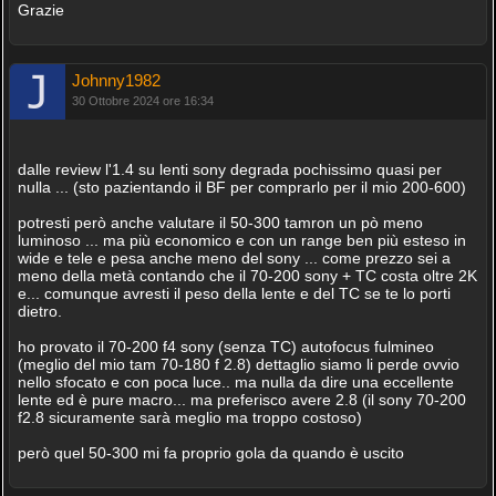
Grazie
Johnny1982
30 Ottobre 2024 ore 16:34
dalle review l'1.4 su lenti sony degrada pochissimo quasi per
nulla ... (sto pazientando il BF per comprarlo per il mio 200-600)
potresti però anche valutare il 50-300 tamron un pò meno
luminoso ... ma più economico e con un range ben più esteso in
wide e tele e pesa anche meno del sony ... come prezzo sei a
meno della metà contando che il 70-200 sony + TC costa oltre 2K
e... comunque avresti il peso della lente e del TC se te lo porti
dietro.
ho provato il 70-200 f4 sony (senza TC) autofocus fulmineo
(meglio del mio tam 70-180 f 2.8) dettaglio siamo li perde ovvio
nello sfocato e con poca luce.. ma nulla da dire una eccellente
lente ed è pure macro... ma preferisco avere 2.8 (il sony 70-200
f2.8 sicuramente sarà meglio ma troppo costoso)
però quel 50-300 mi fa proprio gola da quando è uscito