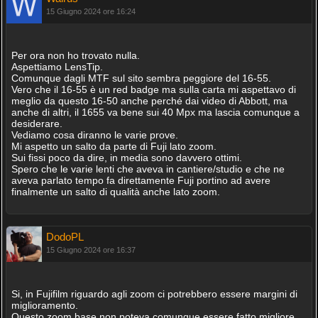
15 Giugno 2024 ore 16:24
Per ora non ho trovato nulla.
Aspettiamo LensTip.
Comunque dagli MTF sul sito sembra peggiore del 16-55.
Vero che il 16-55 è un red badge ma sulla carta mi aspettavo di
meglio da questo 16-50 anche perché dai video di Abbott, ma
anche di altri, il 1655 va bene sui 40 Mpx ma lascia comunque a
desiderare.
Vediamo cosa diranno le varie prove.
Mi aspetto un salto da parte di Fuji lato zoom.
Sui fissi poco da dire, in media sono davvero ottimi.
Spero che le varie lenti che aveva in cantiere/studio e che ne
aveva parlato tempo fa direttamente Fuji portino ad avere
finalmente un salto di qualità anche lato zoom.
DodoPL
15 Giugno 2024 ore 16:37
Si, in Fujifilm riguardo agli zoom ci potrebbero essere margini di
miglioramento.
Questo zoom base non poteva comunque essere fatto migliore