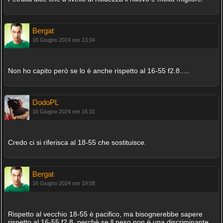
Bergat
16 Giugno 2024 ore 13:04
Non ho capito però se lo è anche rispetto al 16-55 f2.8.....
DodoPL
16 Giugno 2024 ore 16:31
Credo ci si riferisca al 18-55 che sostituisce.
Bergat
16 Giugno 2024 ore 19:08
Rispetto al vecchio 18-55 è pacifico, ma bisognerebbe sapere
rispetto al 16-55 f2,8, perchè se ll peso non è una discriminante,