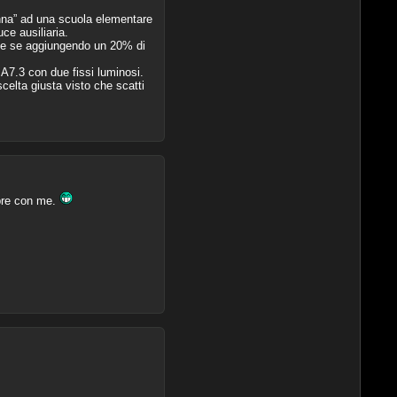
onna” ad una scuola elementare
ce ausiliaria.
che se aggiungendo un 20% di
A7.3 con due fissi luminosi.
scelta giusta visto che scatti
mpre con me.