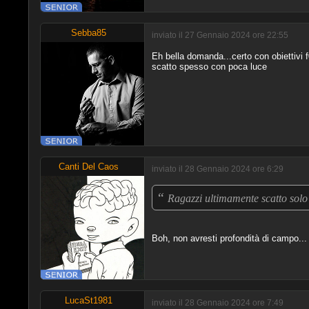
Sebba85
inviato il 27 Gennaio 2024 ore 22:55
Eh bella domanda...certo con obiettivi 
scatto spesso con poca luce
Canti Del Caos
inviato il 28 Gennaio 2024 ore 6:29
“
Ragazzi ultimamente scatto solo
Boh, non avresti profondità di campo..
LucaSt1981
inviato il 28 Gennaio 2024 ore 7:49