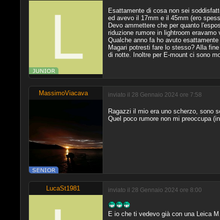
Esattamente di cosa non sei soddisfatt
ed avevo il 17mm e il 45mm (ero spesso 
Devo ammettere che per quanto l'esposi
riduzione rumore in lightroom eravamo 
Qualche anno fa ho avuto esattamente i
Magari potresti fare lo stesso? Alla fine
di notte. Inoltre per E-mount ci sono mol
MassimoViacava
inviato il 28 Gennaio 2024 ore 7:58
Ragazzi il mio era uno scherzo, sono s
Quel poco rumore non mi preoccupa (in
LucaSt1981
inviato il 28 Gennaio 2024 ore 8:00
E io che ti vedevo già con una Leica M