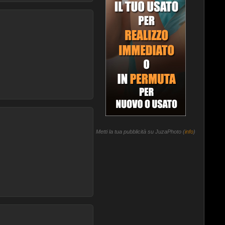
Metti la tua pubblicità su JuzaPhoto (
info
)