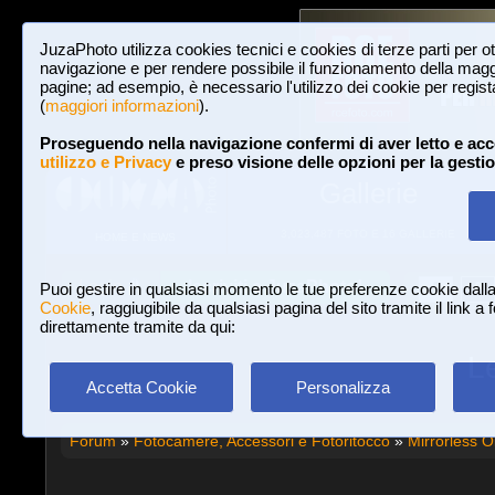
JuzaPhoto utilizza cookies tecnici e cookies di terze parti per o
navigazione e per rendere possibile il funzionamento della maggi
pagine; ad esempio, è necessario l'utilizzo dei cookie per registar
(
maggiori informazioni
).
Proseguendo nella navigazione confermi di aver letto e acc
utilizzo e Privacy
e preso visione delle opzioni per la gesti
Gallerie
3,023,487 FOTO E 16 GALLERIE
HOME E NEWS
Iscriviti a JuzaPhoto!
A
A
Login
Puoi gestire in qualsiasi momento le tue preferenze cookie dall
Cookie
, raggiugibile da qualsiasi pagina del sito tramite il link a
direttamente tramite da qui:
L
Accetta Cookie
Personalizza
Forum
»
Fotocamere, Accessori e Fotoritocco
»
Mirrorless 