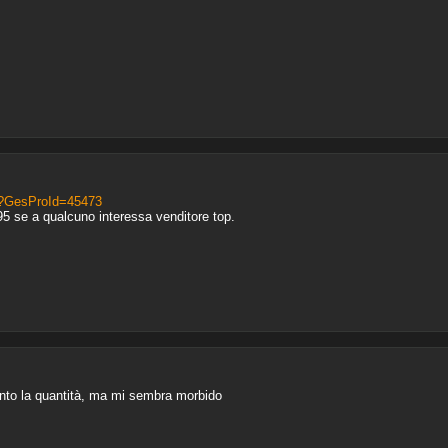
asp?GesProId=45473
.95 se a qualcuno interessa venditore top.
anto la quantità, ma mi sembra morbido