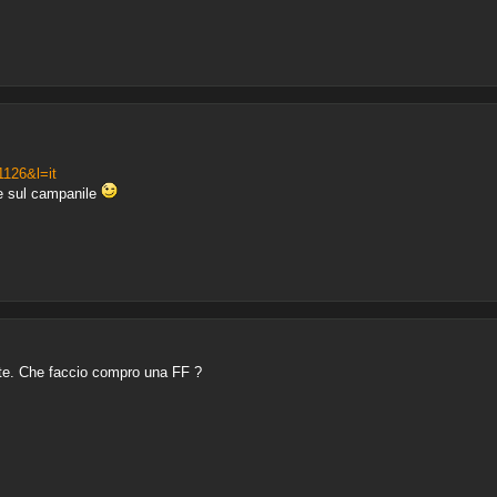
1126&l=it
ne sul campanile
tte. Che faccio compro una FF ?