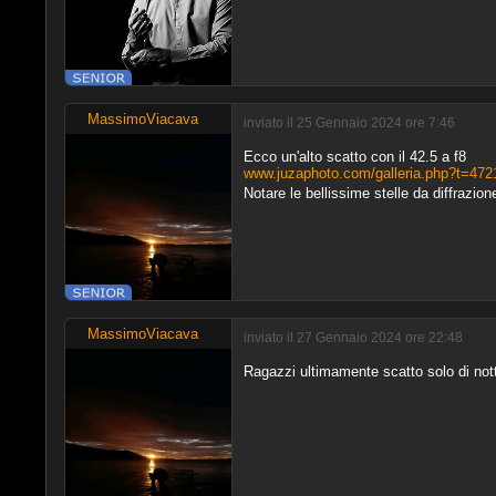
MassimoViacava
inviato il 25 Gennaio 2024 ore 7:46
Ecco un'alto scatto con il 42.5 a f8
www.juzaphoto.com/galleria.php?t=472
Notare le bellissime stelle da diffrazio
MassimoViacava
inviato il 27 Gennaio 2024 ore 22:48
Ragazzi ultimamente scatto solo di no