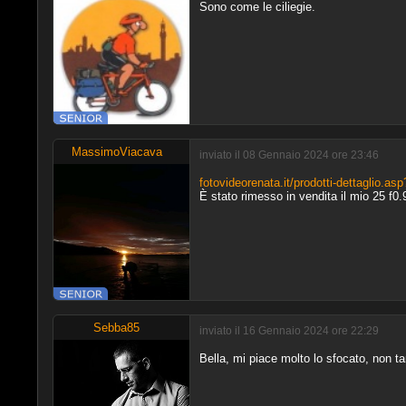
Sono come le ciliegie.
MassimoViacava
inviato il 08 Gennaio 2024 ore 23:46
fotovideorenata.it/prodotti-dettaglio.
È stato rimesso in vendita il mio 25 f0
Sebba85
inviato il 16 Gennaio 2024 ore 22:29
Bella, mi piace molto lo sfocato, non t