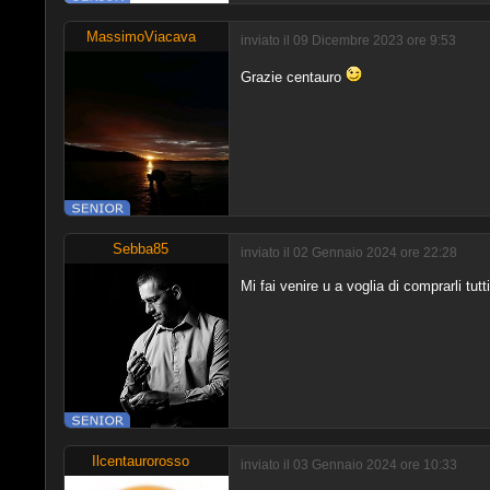
MassimoViacava
inviato il 09 Dicembre 2023 ore 9:53
Grazie centauro
Sebba85
inviato il 02 Gennaio 2024 ore 22:28
Mi fai venire u a voglia di comprarli tutti
Ilcentaurorosso
inviato il 03 Gennaio 2024 ore 10:33