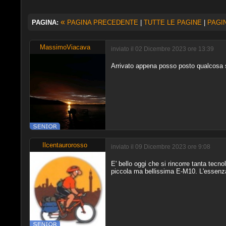
«
PAGINA:
PAGINA PRECEDENTE
|
TUTTE LE PAGINE
|
PAGI
MassimoViacava
inviato il 02 Dicembre 2023 ore 13:39
Arrivato appena posso posto qualcosa s
Ilcentaurorosso
inviato il 09 Dicembre 2023 ore 9:08
E' bello oggi che si rincorre tanta tecnol
piccola ma bellissima E-M10. L'essenza 