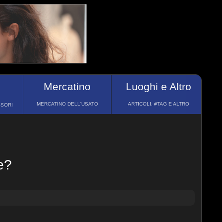
Mercatino
Luoghi e Altro
MERCATINO DELL'USATO
ARTICOLI, #TAG E ALTRO
SSORI
e?