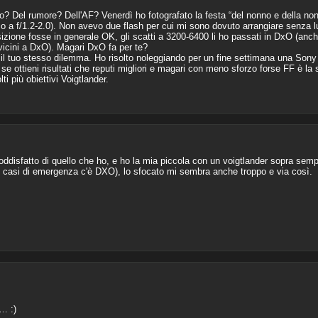
o? Del rumore? Dell'AF? Venerdì ho fotografato la festa “del nonno e della n
a f/1.2-2.0). Non avevo due flash per cui mi sono dovuto arrangiare senza lu
zione fosse in generale OK, gli scatti a 3200-6400 li ho passati in DxO (an
vicini a DxO). Magari DxO fa per te?
l tuo stesso dilemma. Ho risolto noleggiando per un fine settimana una Sony 
 se ottieni risultati che reputi migliori e magari con meno sforzo forse FF è la 
ti più obiettivi Voigtlander.
oddisfatto di quello che ho, e ho la mia piccola con un voigtlander sopra se
 casi di emergenza c'è DXO), lo sfocato mi sembra anche troppo e via così.
… :)