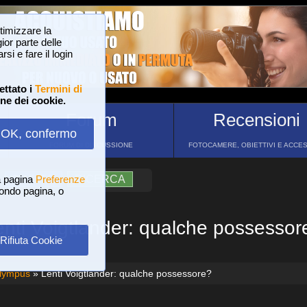
ttimizzare la
or parte delle
si e fare il login
ettato i
Termini di
one dei cookie.
Forum
Recensioni
OK, confermo
FORUM DI DISCUSSIONE
FOTOCAMERE, OBIETTIVI E ACCE
a pagina
?
AIUTO
Preferenze
RICERCA
 fondo pagina, o
enti Voigtlander: qualche possessor
Rifiuta Cookie
Olympus
» Lenti Voigtlander: qualche possessore?