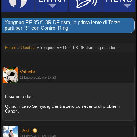
Yongnuo RF 85 f1.8R DF dsm, la prima lente di Terze
parti per RF con Control Ring
Forum
»
Obiettivi
» Yongnuo RF 85 f1.8R DF dsm, la prima len...
Vafudhr
11 Luglio 2021 ore 17:23
E siamo a due.
Quindi il caso Samyang c'entra zero con eventuali problemi
Canon.
_Axl_
11 Luglio 2021 ore 17:40