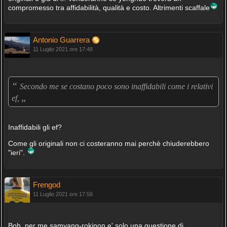
compromesso tra affidabilità, qualità e costo. Altrimenti scaffale
Antonio Guarrera
11 Luglio 2021 ore 17:48
“
Secondo me se costano poco sono inaffidabili come i relativi
„
ef,
Inaffidabili gli ef?
Come gli originali non ci costeranno mai perchè chiuderebbero
"ieri".
Frengod
11 Luglio 2021 ore 17:56
Boh, per me samyang-rokinon e' solo una questione di