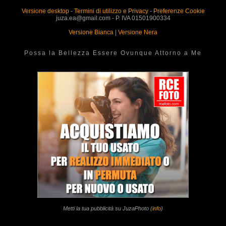
Versione desktop
-
Termini di utilizzo e Privacy
-
Preferenze Cookie
juza.ea@gmail.com - P. IVA 01501900334
Versione Bianca
|
Versione Nera
Possa la Bellezza Essere Ovunque Attorno a Me
Metti la tua pubblicità su JuzaPhoto (
info
)