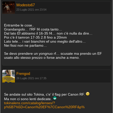
Modesto67
23 Luglio 2021 ore 23:54
Entrambe le cose..
Grandangolo… l'RF f4 costa tanto…
Dal lato Ef abbiamo il 16-35 f4… non c'è nulla da dire…
Poi c'è il tamron 17-35 2.8 fino a 20mm
Lato tele… i vari bianchini ef uno meglio dell'altro…
Nei fissi non ne parliamo…
Se devo prendere un yongnuo rf… scusate ma prendo un EF
usato allo stesso prezzo o forse anche a meno.
Frengod
26 Luglio 2021 ore 17:35
Se andate sul sito Tokina, c'e' il flag per Canon RF.
Ma non ci sono lenti dedicate.
tokinalens.com/catalog/lenses/?
p%5B7%5D=Canon%20EF%7CCanon%20RF&p%