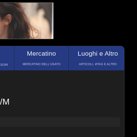
Mercatino
Luoghi e Altro
MERCATINO DELL'USATO
ARTICOLI, #TAG E ALTRO
SSORI
C/M