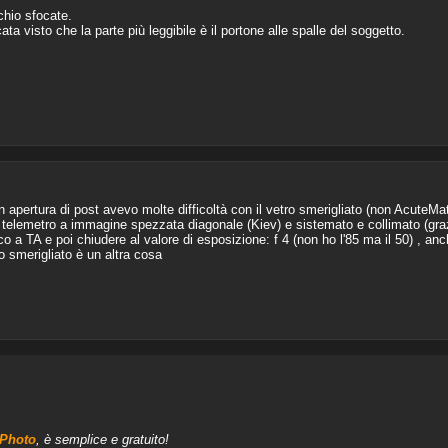
hio sfocate.
ata visto che la parte più leggibile è il portone alle spalle del soggetto.
n apertura di post avevo molte difficoltà con il vetro smerigliato (non AcuteM
 telemetro a immagine spezzata diagonale (Kiev) e sistemato e collimato (gra
 a TA e poi chiudere al valore di esposizione: f 4 (non ho l'85 ma il 50) , anch
o smerigliato è un altra cosa
aPhoto
, è semplice e gratuito!