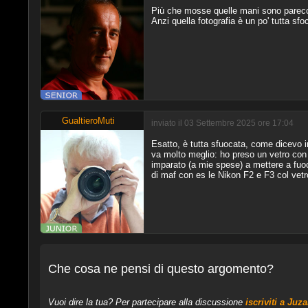
Più che mosse quelle mani sono parecc
Anzi quella fotografia è un po' tutta sfoc
GualtieroMuti
inviato il 03 Settembre 2025 ore 17:04
Esatto, è tutta sfuocata, come dicevo i
va molto meglio: ho preso un vetro con
imparato (a mie spese) a mettere a fuoco
di maf con es le Nikon F2 e F3 col vetr
Che cosa ne pensi di questo argomento?
Vuoi dire la tua? Per partecipare alla discussione
iscriviti a Juz