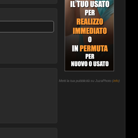
Metti la tua pubblicità su JuzaPhoto (
info
)