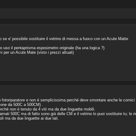
se e' possibile sostituire il vetrino di messa a fuoco con un Acute Matte
o uso il pentaprisma esposimetro originale (ha una logica ?)
 per un Acute Mate (visto i prezzi attuali)
n fotoriparatore e non è semplicissima perché deve smontare anche le cornici de
rsione da 500C a 500CM) .
erché non è tenuto da 4 viti ma da due linguette mobili.
mati 500C ma di fatto sono già delle CM e il vetrino lo puoi sostituire tu; le
oli ma da due linguette ai due lati.