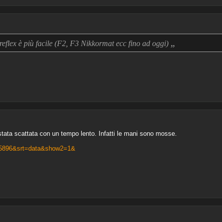
„
eflex è più facile (F2, F3 Nikkormat ecc fino ad oggi)
stata scattata con un tempo lento. Infatti le mani sono mosse.
655896&srt=data&show2=1&