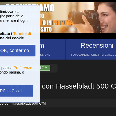
ttimizzare la
or parte delle
si e fare il login
ettato i
Termini di
one dei cookie.
Forum
Recensioni
OK, confermo
FORUM DI DISCUSSIONE
FOTOCAMERE, OBIETTIVI E ACCE
a pagina
?
AIUTO
Preferenze
RICERCA
 fondo pagina, o
ssa a fuoco con Hasselbladt 500 
Rifiuta Cookie
co con Hasselbladt 500 C/M