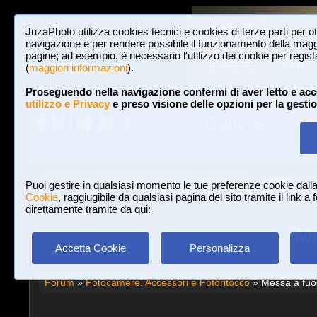
JuzaPhoto utilizza cookies tecnici e cookies di terze parti per o
navigazione e per rendere possibile il funzionamento della maggi
pagine; ad esempio, è necessario l'utilizzo dei cookie per registar
(
maggiori informazioni
).
Proseguendo nella navigazione confermi di aver letto e acc
utilizzo e Privacy
e preso visione delle opzioni per la gesti
Gallerie
3,023,340 FOTO E 16 GALLERIE
HOME E NEWS
Iscriviti a JuzaPhoto!
A
A
Login
Puoi gestire in qualsiasi momento le tue preferenze cookie dall
Cookie
, raggiugibile da qualsiasi pagina del sito tramite il link a
direttamente tramite da qui:
Me
Accetta Cookie
Personalizza
Forum
»
Fotocamere, Accessori e Fotoritocco
» Messa a fuo