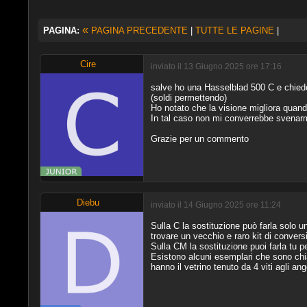
«
PAGINA:
PAGINA PRECEDENTE
|
TUTTE LE PAGINE
|
Cire
inviato il 13 Giugno 2025 ore 17:16
salve ho una Hasselblad 500 C e chiedo 
(soldi permettendo)
Ho notato che la visione migliora quand
In tal caso non mi converrebbe svenarmi
Grazie per un commento
Diebu
inviato il 14 Giugno 2025 ore 11:24
Sulla C la sostituzione può farla solo u
trovare un vecchio e raro kit di conve
Sulla CM la sostituzione puoi farla tu p
Esistono alcuni esemplari che sono chia
hanno il vetrino tenuto da 4 viti agli ang