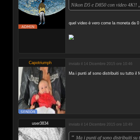
Nikon D5 e D850 con video 4K!!
quel video è vero come la moneta da 0
Capotriumph
inviato il 14 Dicembre 2015 ore 10:46
Ma i punti af sono distribuiti su tutto i
user3834
inviato il 14 Dicembre 2015 ore 10:49
“
Ma i punti af sono distribuiti su