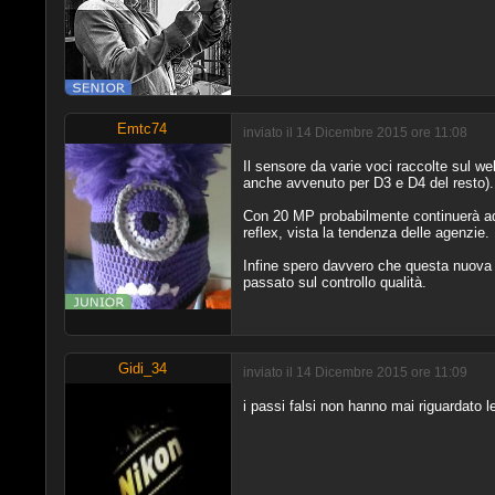
Emtc74
inviato il 14 Dicembre 2015 ore 11:08
Il sensore da varie voci raccolte sul w
anche avvenuto per D3 e D4 del resto).
Con 20 MP probabilmente continuerà ad a
reflex, vista la tendenza delle agenzie.
Infine spero davvero che questa nuova am
passato sul controllo qualità.
Gidi_34
inviato il 14 Dicembre 2015 ore 11:09
i passi falsi non hanno mai riguardato 