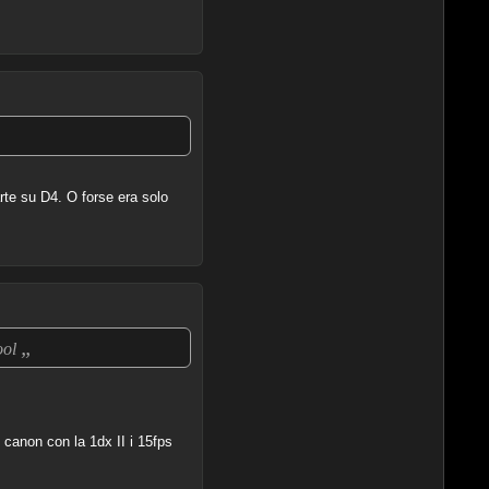
arte su D4. O forse era solo
„
ool
anon con la 1dx II i 15fps