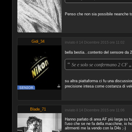
Penso che non sia possibile neanche to
Gidi_34
inviato il 14 Dicembre 2015 ore 11:02
bella bestia...contento del sensore da
“
„
Se e solo se confermano 2 CF
su altra piattaforma ci fu una discussion
precisione intesa come costanza di veloc
Blade_71
inviato il 14 Dicembre 2015 ore 11:06
Hanno parlato di area AF più larga su
l'uso che se ne fa della macchine, io h
altrmenti me la vendo con la D4s ;-)