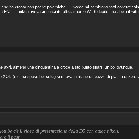
che ha creato non poche polemiche ... invece mi sembrano fatti concretissimi
ta FN3 .... nikon aveva annunciato ufficialmente WT-6 dubito che abbia il wifi i
 ne avrà almeno una cinquantina a croce a sto punto sparsi un po' ovunque.
 XQD (e ci ha speso bei soldi) si ritrova in mano un pezzo di platica di zero v
otube c'è il video di presentazione della D5 con ottica nikon.
are il post