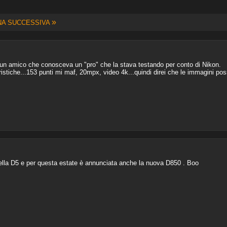
»
NA SUCCESSIVA
un amico che conosceva un "pro" che la stava testando per conto di Nikon.
ristiche...153 punti mi maf, 20mpx, video 4k...quindi direi che le immagini po
ella D5 e per questa estate è annunciata anche la nuova D850 . Boo