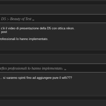
„
 D5 :- Beauty of Test
c'è il video di presentazione della D5 con ottica nikon.
l post
professionali lo hanno implementato.
„
reflex professionali lo hanno implementato.
. si saranno spinti fino ad aggiungere pure il wifii???