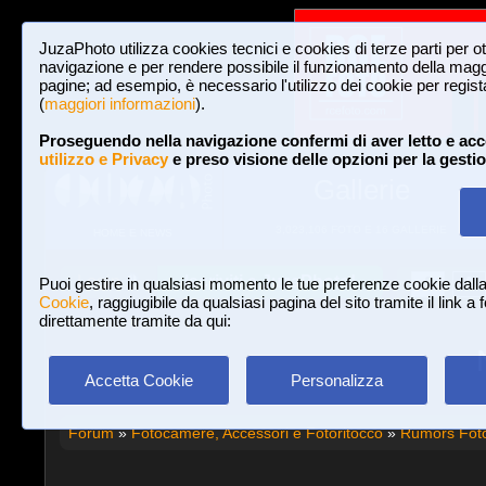
JuzaPhoto utilizza cookies tecnici e cookies di terze parti per o
navigazione e per rendere possibile il funzionamento della maggi
pagine; ad esempio, è necessario l'utilizzo dei cookie per registar
(
maggiori informazioni
).
Proseguendo nella navigazione confermi di aver letto e acc
utilizzo e Privacy
e preso visione delle opzioni per la gesti
Gallerie
3,023,106 FOTO E 16 GALLERIE
HOME E NEWS
Iscriviti a JuzaPhoto!
A
A
Login
Puoi gestire in qualsiasi momento le tue preferenze cookie dall
Cookie
, raggiugibile da qualsiasi pagina del sito tramite il link a
direttamente tramite da qui:
Accetta Cookie
Personalizza
Forum
»
Fotocamere, Accessori e Fotoritocco
»
Rumors Fot