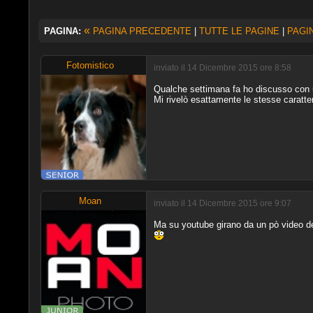
«
PAGINA:
PAGINA PRECEDENTE
|
TUTTE LE PAGINE
|
PAGI
Fotomistico
inviato il 14 Dicembre 2015 ore 8:58
Qualche settimana fa ho discusso con 
Mi rivelò esattamente le stesse caratte
Moan
inviato il 14 Dicembre 2015 ore 9:07
Ma su youtube girano da un pò video d