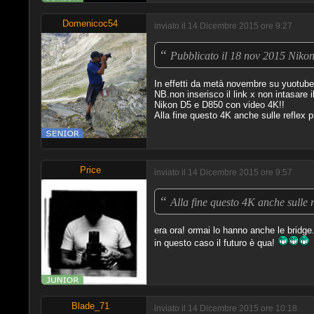
Domenicoc54
inviato il 14 Dicembre 2015 ore 9:27
“
Pubblicato il 18 nov 2015 Nikon
In effetti da metà novembre su yuotube 
NB.non inserisco il link x non intasare i
Nikon D5 e D850 con video 4K!!
Alla fine questo 4K anche sulle reflex 
Price
inviato il 14 Dicembre 2015 ore 9:57
“
Alla fine questo 4K anche sulle 
era ora! ormai lo hanno anche le bridge..
in questo caso il futuro è qua!
Blade_71
inviato il 14 Dicembre 2015 ore 10:18