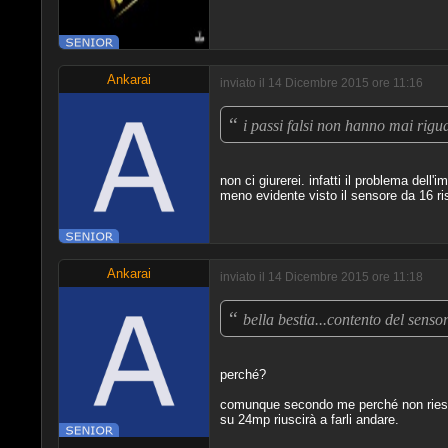
Ankarai
inviato il 14 Dicembre 2015 ore 11:16
“
i passi falsi non hanno mai rig
non ci giurerei. infatti il problema del
meno evidente visto il sensore da 16 ris
Ankarai
inviato il 14 Dicembre 2015 ore 11:18
“
bella bestia...contento del sen
perché?
comunque secondo me perché non riesco
su 24mp riuscirà a farli andare.