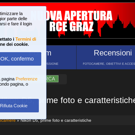
ttimizzare la
or parte delle
si e fare il login
ettato i
Termini di
one dei cookie.
Forum
Recensioni
OK, confermo
FORUM DI DISCUSSIONE
FOTOCAMERE, OBIETTIVI E ACCE
a pagina
?
AIUTO
Preferenze
RICERCA
 fondo pagina, o
Nikon D5, prime foto e caratteristich
Rifiuta Cookie
ocamere
» Nikon D5, prime foto e caratteristiche