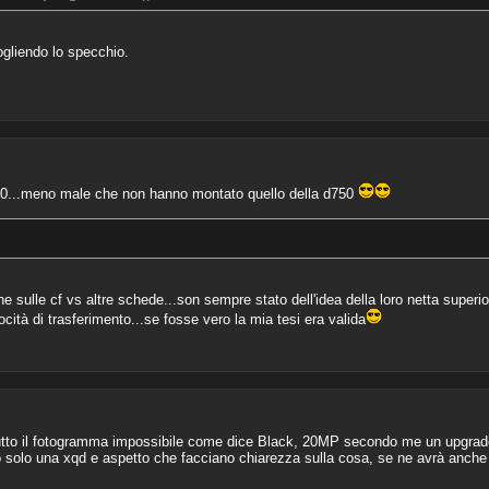
gliendo lo specchio.
 20...meno male che non hanno montato quello della d750
e sulle cf vs altre schede...son sempre stato dell'idea della loro netta superiorit
ità di trasferimento...se fosse vero la mia tesi era valida
 tutto il fotogramma impossibile come dice Black, 20MP secondo me un upgr
o solo una xqd e aspetto che facciano chiarezza sulla cosa, se ne avrà anche 