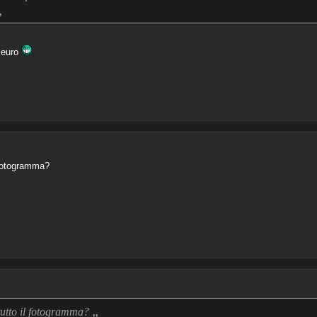
„
 euro
l fotogramma?
„
 tutto il fotogramma?