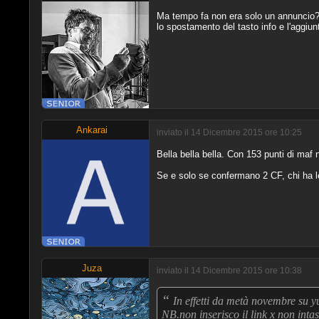
Ma tempo fa non era solo un annuncio? 
lo spostamento del tasto info e l'aggiun
Ankarai
inviato il 14 Dicembre 2015 ore 10:25
Bella bella bella. Con 153 punti di maf
Se e solo se confermano 2 CF, chi ha le
Juza
inviato il 14 Dicembre 2015 ore 10:38
“
In effetti da metà novembre su yu
NB.non inserisco il link x non intas