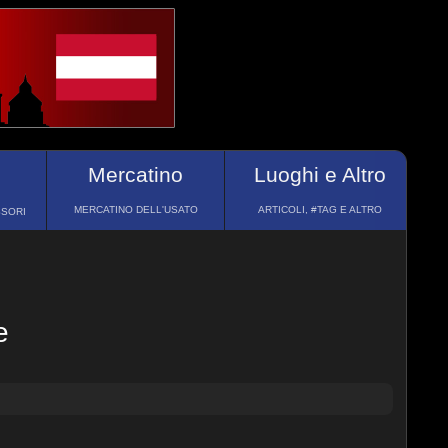
Mercatino
Luoghi e Altro
MERCATINO DELL'USATO
ARTICOLI, #TAG E ALTRO
SSORI
e