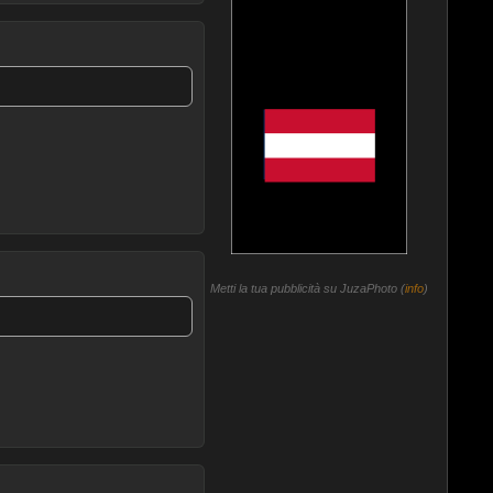
Metti la tua pubblicità su JuzaPhoto (
info
)