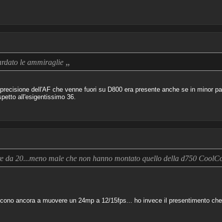
„
uardato le ammiraglie
l'imprecisione dell'AF che venne fuori su D800 era presente anche se in minor p
petto all'esigentissimo 36.
sore da 20...meno male che non hanno montato quello della d750 CoolC
no ancora a muovere un 24mp a 12/15fps... ho invece il presentimento che c