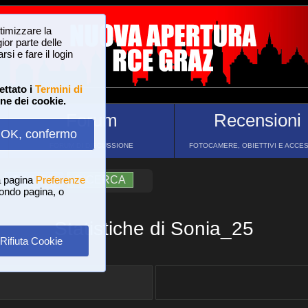
ttimizzare la
or parte delle
si e fare il login
ettato i
Termini di
one dei cookie.
Forum
Recensioni
OK, confermo
FORUM DI DISCUSSIONE
FOTOCAMERE, OBIETTIVI E ACCE
a pagina
?
AIUTO
Preferenze
RICERCA
 fondo pagina, o
Statistiche di Sonia_25
Rifiuta Cookie