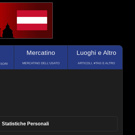
Mercatino
Luoghi e Altro
MERCATINO DELL'USATO
ARTICOLI, #TAG E ALTRO
SSORI
Statistiche
Personali