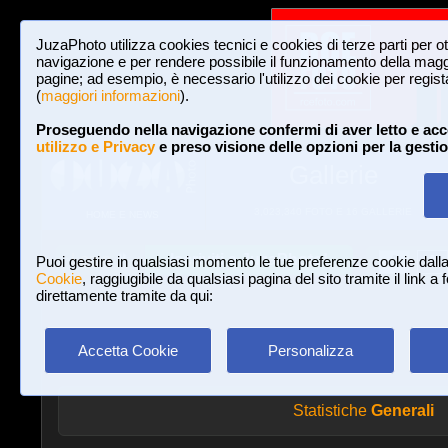
JuzaPhoto utilizza cookies tecnici e cookies di terze parti per o
navigazione e per rendere possibile il funzionamento della maggi
pagine; ad esempio, è necessario l'utilizzo dei cookie per registar
(
maggiori informazioni
).
Proseguendo nella navigazione confermi di aver letto e acc
utilizzo e Privacy
e preso visione delle opzioni per la gesti
Gallerie
3,023,340 FOTO E 16 GALLERIE
HOME E NEWS
Iscriviti a JuzaPhoto!
A
A
Login
Puoi gestire in qualsiasi momento le tue preferenze cookie dall
Cookie
, raggiugibile da qualsiasi pagina del sito tramite il link a
direttamente tramite da qui:
Accetta Cookie
Personalizza
Statistiche
Generali