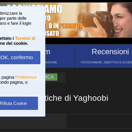
ttimizzare la
or parte delle
si e fare il login
ettato i
Termini di
one dei cookie.
Forum
Recensioni
OK, confermo
FORUM DI DISCUSSIONE
FOTOCAMERE, OBIETTIVI E ACCE
a pagina
?
AIUTO
Preferenze
RICERCA
 fondo pagina, o
Statistiche di Yaghoobi
Rifiuta Cookie