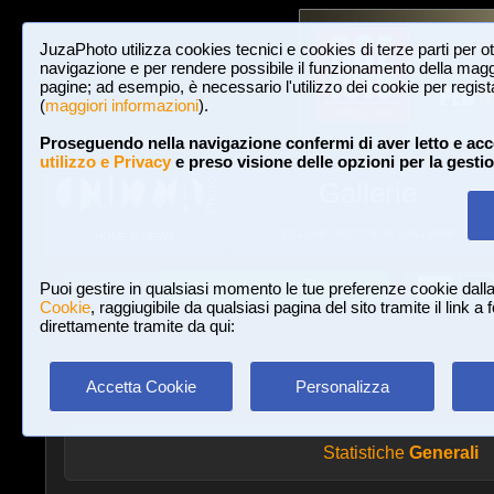
JuzaPhoto utilizza cookies tecnici e cookies di terze parti per o
navigazione e per rendere possibile il funzionamento della maggi
pagine; ad esempio, è necessario l'utilizzo dei cookie per registar
(
maggiori informazioni
).
Proseguendo nella navigazione confermi di aver letto e acc
utilizzo e Privacy
e preso visione delle opzioni per la gesti
Gallerie
3,023,487 FOTO E 16 GALLERIE
HOME E NEWS
Iscriviti a JuzaPhoto!
A
A
Login
Puoi gestire in qualsiasi momento le tue preferenze cookie dall
Cookie
, raggiugibile da qualsiasi pagina del sito tramite il link a
direttamente tramite da qui:
Accetta Cookie
Personalizza
Statistiche
Generali