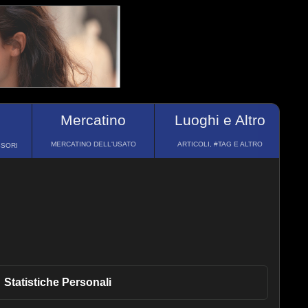
Mercatino
Luoghi e Altro
MERCATINO DELL'USATO
ARTICOLI, #TAG E ALTRO
SSORI
Statistiche
Personali