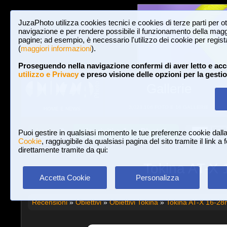
JuzaPhoto utilizza cookies tecnici e cookies di terze parti per o
navigazione e per rendere possibile il funzionamento della maggi
pagine; ad esempio, è necessario l'utilizzo dei cookie per registar
(
maggiori informazioni
).
Proseguendo nella navigazione confermi di aver letto e acc
utilizzo e Privacy
e preso visione delle opzioni per la gesti
Gallerie
3,023,106 FOTO E 16 GALLERIE
HOME E NEWS
Iscriviti a JuzaPhoto!
A
A
Login
Puoi gestire in qualsiasi momento le tue preferenze cookie dall
Cookie
, raggiugibile da qualsiasi pagina del sito tramite il link a
direttamente tramite da qui:
Tokina AT-X 
Accetta Cookie
Personalizza
Recensioni
»
Obiettivi
»
Obiettivi Tokina
»
Tokina AT-X 16-28