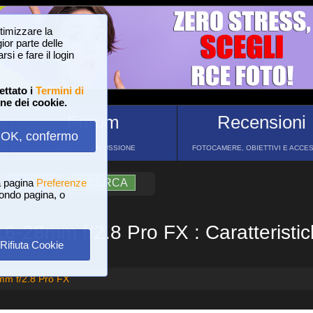
ttimizzare la
or parte delle
si e fare il login
ettato i
Termini di
one dei cookie.
Forum
Recensioni
OK, confermo
FORUM DI DISCUSSIONE
FOTOCAMERE, OBIETTIVI E ACCE
a pagina
?
AIUTO
Preferenze
RICERCA
 fondo pagina, o
16-28mm f/2.8 Pro FX : Caratteristic
Rifiuta Cookie
mm f/2.8 Pro FX