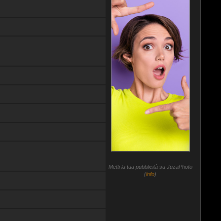
Metti la tua pubblicità su JuzaPhoto
(
info
)