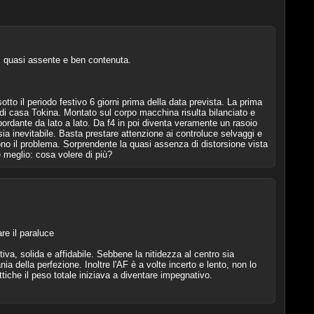
e: quasi assente e ben contenuta.
to il periodo festivo 6 giorni prima della data prevista. La prima
a di casa Tokina. Montato sul corpo macchina risulta bilanciato e
bordante da lato a lato. Da f4 in poi diventa veramente un rasoio
ia inevitabile. Basta prestare attenzione ai controluce selvaggi e
olvono il problema. Sorprendente la quasi assenza di distorsione vista
e meglio: cosa volere di più?
re il paraluce
a, solida e affidabile. Sebbene la nitidezza al centro sia
a della perfezione. Inoltre l'AF è a volte incerto e lento, non lo
tiche il peso totale iniziava a diventare impegnativo.