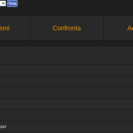
ioni
Confronta
A
uppi