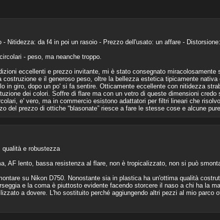
 Nitidezza: da f4 in poi un rasoio - Prezzo dell'usato: un affare - Distorsion
i circolari - peso, ma neanche troppo.
izioni eccellenti e prezzo invitante, mi è stato consegnato miracolosamente sot
la costruzione e il generoso peso, oltre la bellezza estetica tipicamente nativ
lo in giro, dopo un po' si fa sentire. Otticamente eccellente con nitidezza stra
tuzione dei colori. Soffre di flare ma con un vetro di queste dimensioni credo s
ircolari, e' vero, ma in commercio esistono adattatori per filtri lineari che ris
erzo del prezzo di ottiche “blasonate” riesce a fare le stesse cose e alcune pur
 qualità e robustezza
, AF lento, bassa resistenza al flare, non è tropicalizzato, non si può smonta
tare su Nikon D750. Nonostante sia in plastica ha un'ottima qualità costruttiv
arseggia e la coma è piuttosto evidente facendo storcere il naso a chi ha la mani
lizzato a dovere. L'ho sostituito perché aggiungendo altri pezzi al mio parco ot