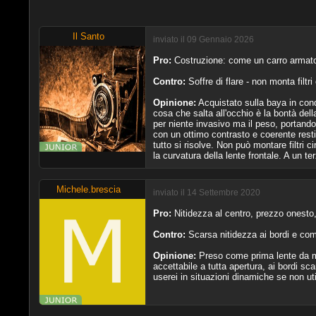
Il Santo
inviato il 09 Gennaio 2026
Pro:
Costruzione: come un carro armato -
Contro:
Soffre di flare - non monta filtr
Opinione:
Acquistato sulla baya in cond
cosa che salta all'occhio è la bontà del
per niente invasivo ma il peso, portando
con un ottimo contrasto e coerente resti
tutto si risolve. Non può montare filtri c
la curvatura della lente frontale. A un t
Michele.brescia
inviato il 14 Settembre 2020
Pro:
Nitidezza al centro, prezzo onesto,
Contro:
Scarsa nitidezza ai bordi e coma
Opinione:
Preso come prima lente da mon
accettabile a tutta apertura, ai bordi sc
userei in situazioni dinamiche se non uti