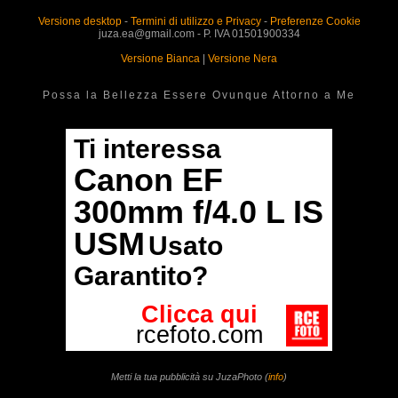
Versione desktop
-
Termini di utilizzo e Privacy
-
Preferenze Cookie
juza.ea@gmail.com - P. IVA 01501900334
Versione Bianca
|
Versione Nera
Possa la Bellezza Essere Ovunque Attorno a Me
Metti la tua pubblicità su JuzaPhoto (
info
)