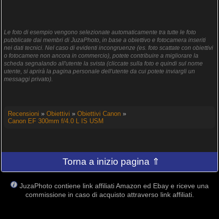
Le foto di esempio vengono selezionate automaticamente tra tutte le foto
pubblicate dai membri di JuzaPhoto, in base a obiettivo e fotocamera inseriti
nei dati tecnici. Nel caso di evidenti incongruenze (es. foto scattate con obiettivi
o fotocamere non ancora in commercio), potete contribuire a migliorare la
scheda segnalando all'utente la svista (cliccate sulla foto e quindi sul nome
utente, si aprirà la pagina personale dell'utente da cui potete inviargli un
messaggi privato).
Recensioni
»
Obiettivi
»
Obiettivi Canon
»
Canon EF 300mm f/4.0 L IS USM
Torna a inizio pagina ⇑
JuzaPhoto contiene link affiliati Amazon ed Ebay e riceve una
commissione in caso di acquisto attraverso link affiliati.