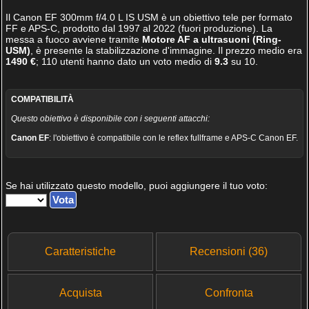
Il
Canon EF 300mm f/4.0 L IS USM
è un obiettivo tele per formato
FF e APS-C, prodotto dal 1997 al 2022 (fuori produzione). La
messa a fuoco avviene tramite
Motore AF a ultrasuoni (Ring-
USM)
, è presente la stabilizzazione d'immagine. Il prezzo medio era
1490 €
;
110
utenti hanno dato un voto medio di
9.3
su
10
.
COMPATIBILITÀ
Questo obiettivo è disponibile con i seguenti attacchi:
Canon EF
: l'obiettivo è compatibile con le reflex fullframe e APS-C Canon EF.
Se hai utilizzato questo modello, puoi aggiungere il tuo voto:
Caratteristiche
Recensioni (36)
Acquista
Confronta