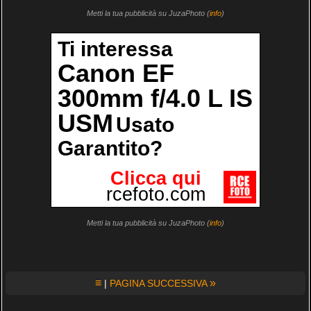
Metti la tua pubblicità su JuzaPhoto (
info
)
Metti la tua pubblicità su JuzaPhoto (
info
)
≡
»
|
PAGINA SUCCESSIVA