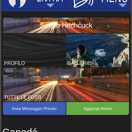
Sergio Hitchcuck
PROFILO
GALLERIE
TUTTE LE FOTO
Invia Messaggio Privato
Aggiungi Amico