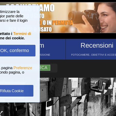
ttimizzare la
or parte delle
si e fare il login
ettato i
Termini di
one dei cookie.
Forum
Recensioni
OK, confermo
FORUM DI DISCUSSIONE
FOTOCAMERE, OBIETTIVI E ACCE
a pagina
?
AIUTO
Preferenze
RICERCA
 fondo pagina, o
Rifiuta Cookie