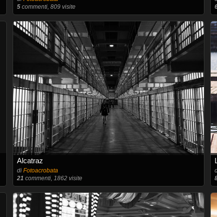
5
commenti, 809 visite
Alcatraz
di
Fotoacrobata
21
commenti, 1862 visite