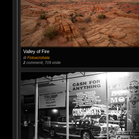
Valley of Fire
di
Fotoacrobata
2
commenti, 709 visite