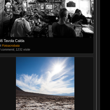
66 Tavola Calda
di
Fotoacrobata
3
commenti, 1231 visite