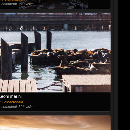
6
commenti, 923 visite
Leoni marini
di
Fotoacrobata
8
commenti, 826 visite