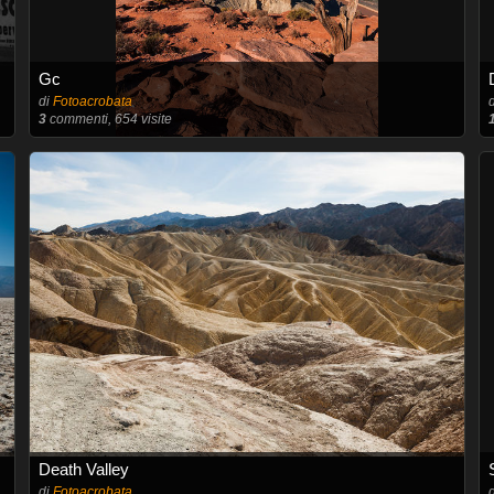
Gc
di
Fotoacrobata
3
commenti, 654 visite
Death Valley
di
Fotoacrobata