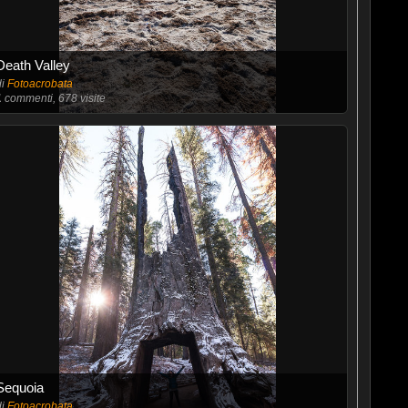
Death Valley
di
Fotoacrobata
1
commenti, 678 visite
Sequoia
di
Fotoacrobata