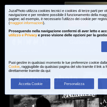
JuzaPhoto utilizza cookies tecnici e cookies di terze parti per o
navigazione e per rendere possibile il funzionamento della maggi
pagine; ad esempio, è necessario l'utilizzo dei cookie per registar
(
maggiori informazioni
).
Proseguendo nella navigazione confermi di aver letto e acc
utilizzo e Privacy
e preso visione delle opzioni per la gesti
Gallerie
3,023,242 FOTO E 16 GALLERIE
HOME E NEWS
Iscriviti a JuzaPhoto!
A
A
Login
Puoi gestire in qualsiasi momento le tue preferenze cookie dall
Cookie
, raggiugibile da qualsiasi pagina del sito tramite il link a
direttamente tramite da qui:
Fotoacrobata
Accetta Cookie
Personalizza
www.juzaphoto.com/p/Fotoacrobata