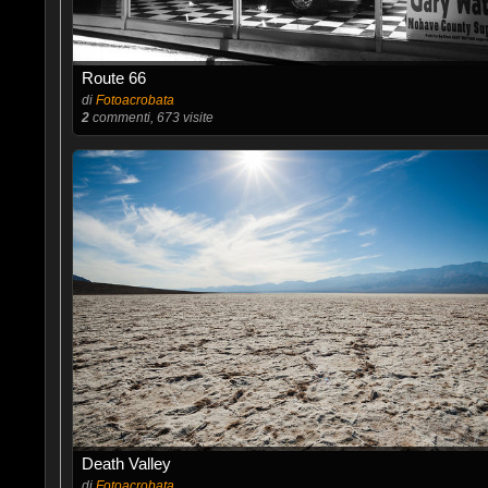
Route 66
di
Fotoacrobata
2
commenti, 673 visite
Death Valley
di
Fotoacrobata