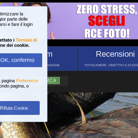
ttimizzare la
or parte delle
si e fare il login
ettato i
Termini di
one dei cookie.
Forum
Recensioni
OK, confermo
FORUM DI DISCUSSIONE
FOTOCAMERE, OBIETTIVI E ACCE
a pagina
?
AIUTO
Preferenze
RICERCA
 fondo pagina, o
Rifiuta Cookie