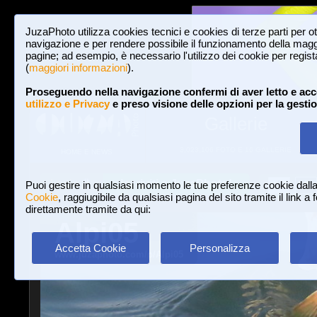
JuzaPhoto utilizza cookies tecnici e cookies di terze parti per o
navigazione e per rendere possibile il funzionamento della maggi
pagine; ad esempio, è necessario l'utilizzo dei cookie per registar
(
maggiori informazioni
).
Proseguendo nella navigazione confermi di aver letto e acc
utilizzo e Privacy
e preso visione delle opzioni per la gesti
Gallerie
3,023,106 FOTO E 16 GALLERIE
HOME E NEWS
Iscriviti a JuzaPhoto!
A
A
Login
Puoi gestire in qualsiasi momento le tue preferenze cookie dall
Cookie
, raggiugibile da qualsiasi pagina del sito tramite il link a
direttamente tramite da qui:
Alpi05
Accetta Cookie
Personalizza
www.juzaphoto.com/p/Alpi05