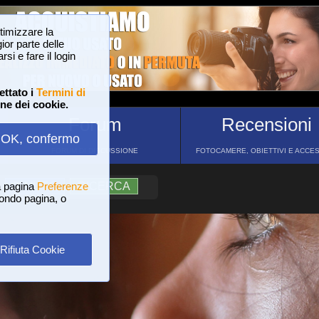
ttimizzare la
or parte delle
si e fare il login
ettato i
Termini di
one dei cookie.
Forum
Recensioni
OK, confermo
FORUM DI DISCUSSIONE
FOTOCAMERE, OBIETTIVI E ACCE
a pagina
?
AIUTO
Preferenze
RICERCA
 fondo pagina, o
Rifiuta Cookie