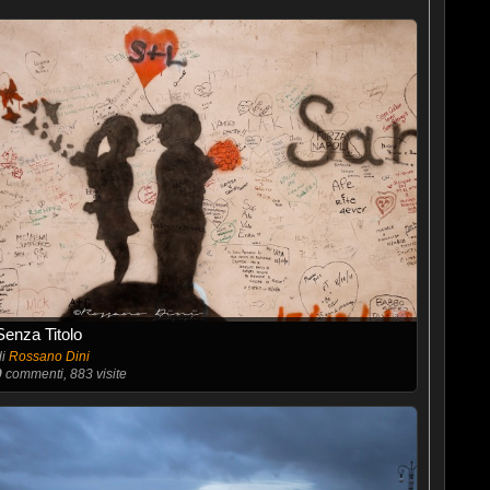
Senza Titolo
di
Rossano Dini
0
commenti, 883 visite