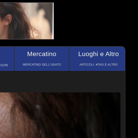
Mercatino
Luoghi e Altro
MERCATINO DELL'USATO
ARTICOLI, #TAG E ALTRO
SSORI