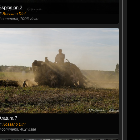
Esplosion 2
di
Rossano Dini
2
commenti, 1006 visite
Aratura 7
di
Rossano Dini
0
commenti, 402 visite