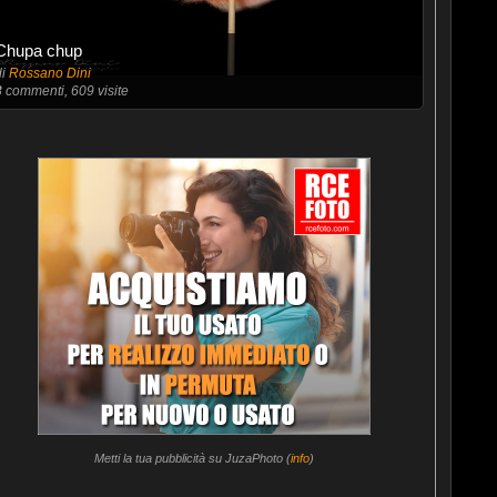
Chupa chup
di
Rossano Dini
3
commenti, 609 visite
Metti la tua pubblicità su JuzaPhoto (
info
)