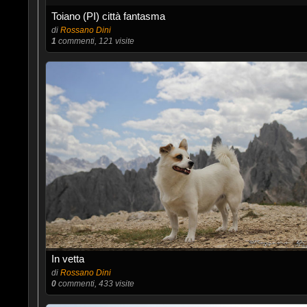
Toiano (PI) città fantasma
di
Rossano Dini
1
commenti, 121 visite
In vetta
di
Rossano Dini
0
commenti, 433 visite