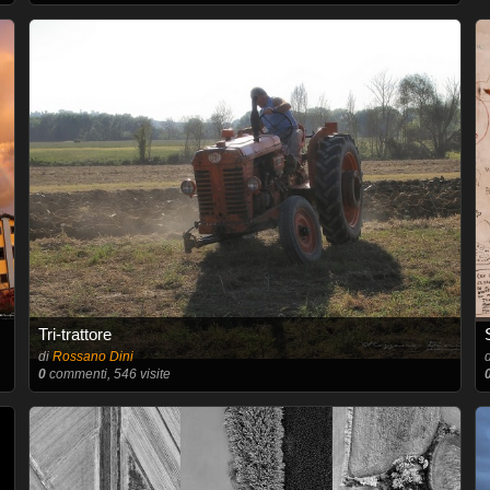
Tri-trattore
di
Rossano Dini
0
commenti, 546 visite