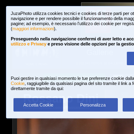
JuzaPhoto utilizza cookies tecnici e cookies di terze parti per o
navigazione e per rendere possibile il funzionamento della maggi
pagine; ad esempio, è necessario l'utilizzo dei cookie per registar
(
maggiori informazioni
).
Proseguendo nella navigazione confermi di aver letto e acc
utilizzo e Privacy
e preso visione delle opzioni per la gesti
Gallerie
3,023,242 FOTO E 16 GALLERIE
HOME E NEWS
Iscriviti a JuzaPhoto!
A
A
Login
Puoi gestire in qualsiasi momento le tue preferenze cookie dall
Cookie
, raggiugibile da qualsiasi pagina del sito tramite il link a
direttamente tramite da qui:
Rossano Dini
Accetta Cookie
Personalizza
www.juzaphoto.com/p/RossanoDini