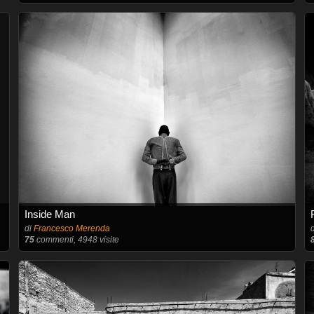
Inside Man
di
Francesco Merenda
75
commenti, 4948 visite