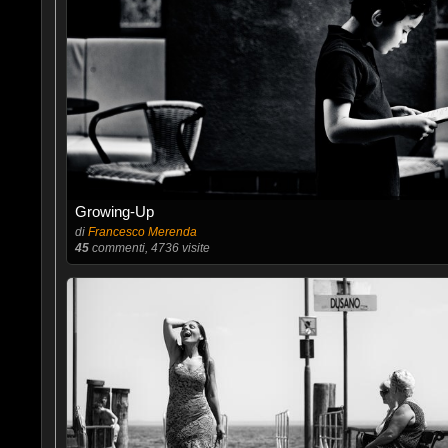
Growing-Up
di
Francesco Merenda
45
commenti, 4736 visite