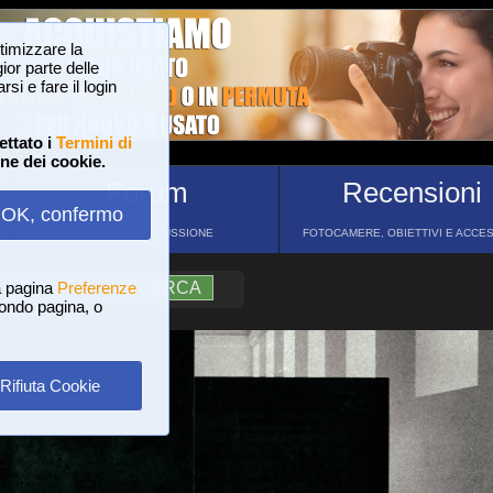
ttimizzare la
or parte delle
si e fare il login
ettato i
Termini di
one dei cookie.
Forum
Recensioni
OK, confermo
FORUM DI DISCUSSIONE
FOTOCAMERE, OBIETTIVI E ACCE
a pagina
?
AIUTO
Preferenze
RICERCA
 fondo pagina, o
a
Rifiuta Cookie