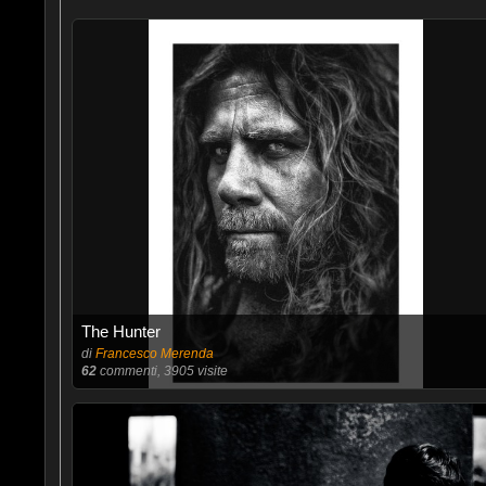
The Hunter
di
Francesco Merenda
62
commenti, 3905 visite