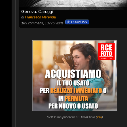
Genova. Caruggi
di
Francesco Merenda
105
commenti, 13776 visite
Metti la tua pubblicità su JuzaPhoto (
info
)