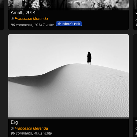
Amalfi, 2014
di
Francesco Merenda
86
commenti, 10147 visite
Erg
di
Francesco Merenda
96
commenti, 4001 visite