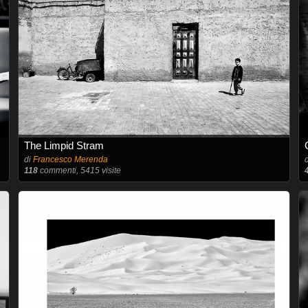
The Limpid Stram
di
Francesco Merenda
118
commenti, 5415 visite