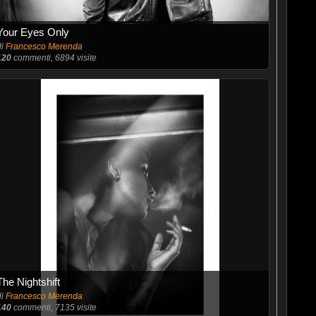
Your Eyes Only
di
Francesco Merenda
120
commenti, 6894 visite
The Nightshift
di
Francesco Merenda
140
commenti, 7135 visite