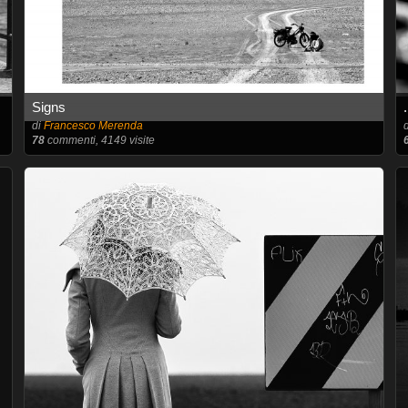
Signs
di
Francesco Merenda
78
commenti, 4149 visite