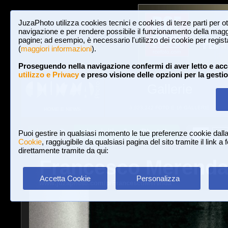
JuzaPhoto utilizza cookies tecnici e cookies di terze parti per o
navigazione e per rendere possibile il funzionamento della maggi
pagine; ad esempio, è necessario l'utilizzo dei cookie per registar
(
maggiori informazioni
).
Proseguendo nella navigazione confermi di aver letto e acc
utilizzo e Privacy
e preso visione delle opzioni per la gesti
Gallerie
3,023,242 FOTO E 16 GALLERIE
HOME E NEWS
Iscriviti a JuzaPhoto!
A
A
Login
Puoi gestire in qualsiasi momento le tue preferenze cookie dall
Cookie
, raggiugibile da qualsiasi pagina del sito tramite il link a
direttamente tramite da qui:
Francesco Merend
Accetta Cookie
Personalizza
www.juzaphoto.com/p/FrancescoMerenda