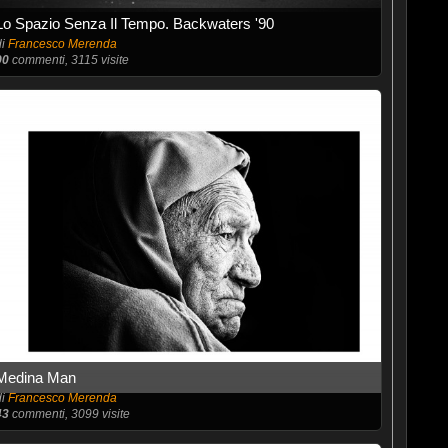
Lo Spazio Senza Il Tempo. Backwaters '90
di
Francesco Merenda
90
commenti, 3115 visite
Medina Man
di
Francesco Merenda
43
commenti, 3099 visite