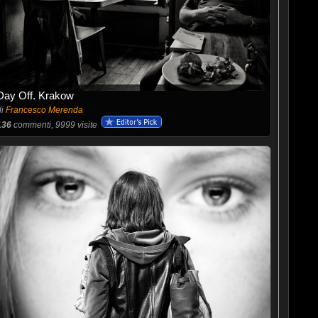
Day Off. Krakow
di
Francesco Merenda
136
commenti, 9999 visite