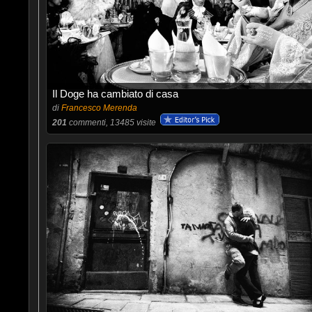
Il Doge ha cambiato di casa
di
Francesco Merenda
201
commenti, 13485 visite