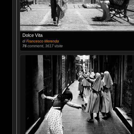
Dolce Vita
di
Francesco Merenda
76
commenti, 3617 visite