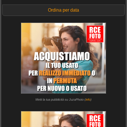
Ordina per data
Metti la tua pubblicità su JuzaPhoto (
info
)