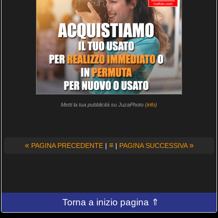
Metti la tua pubblicità su JuzaPhoto (
info
)
«
≡
»
PAGINA PRECEDENTE
|
|
PAGINA SUCCESSIVA
Torna a inizio pagina ⇑