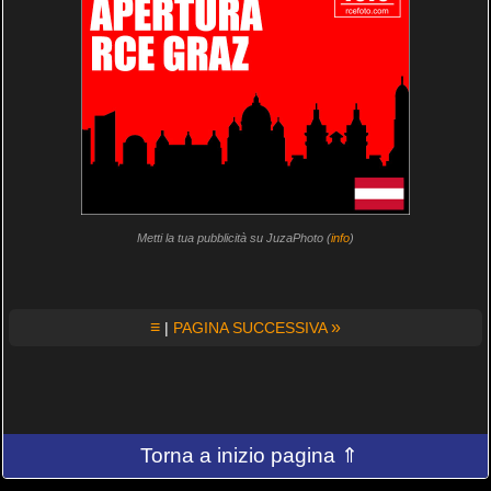
Metti la tua pubblicità su JuzaPhoto (
info
)
≡
»
|
PAGINA SUCCESSIVA
Torna a inizio pagina ⇑