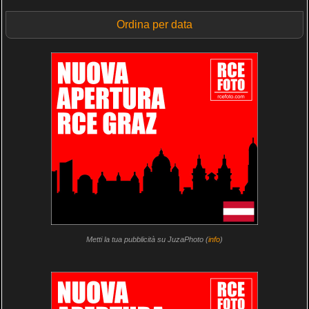
Ordina per data
Metti la tua pubblicità su JuzaPhoto (
info
)