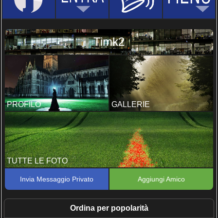
Timk2
PROFILO
GALLERIE
TUTTE LE FOTO
Invia Messaggio Privato
Aggiungi Amico
Ordina per popolarità