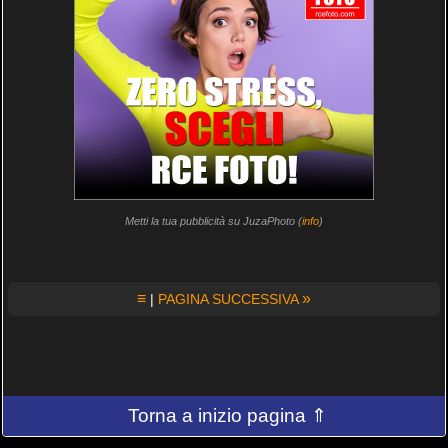
Metti la tua pubblicità su JuzaPhoto (
info
)
≡
»
|
PAGINA SUCCESSIVA
Torna a inizio pagina ⇑