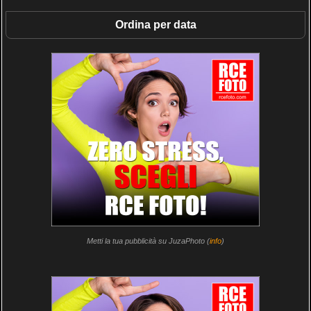
Ordina per data
Metti la tua pubblicità su JuzaPhoto (
info
)