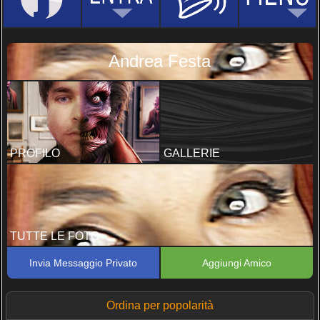
Andrea Festa
PROFILO
GALLERIE
TUTTE LE FOTO
Invia Messaggio Privato
Aggiungi Amico
Ordina per popolarità