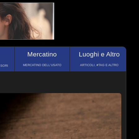
Mercatino
Luoghi e Altro
MERCATINO DELL'USATO
ARTICOLI, #TAG E ALTRO
SSORI