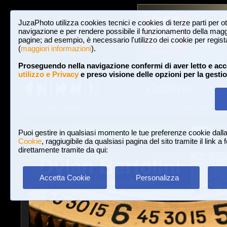
JuzaPhoto utilizza cookies tecnici e cookies di terze parti per o
navigazione e per rendere possibile il funzionamento della maggi
pagine; ad esempio, è necessario l'utilizzo dei cookie per registar
(
maggiori informazioni
).
Proseguendo nella navigazione confermi di aver letto e acc
utilizzo e Privacy
e preso visione delle opzioni per la gesti
Gallerie
3,023,340 FOTO E 16 GALLERIE
HOME E NEWS
Iscriviti a JuzaPhoto!
A
A
Login
Puoi gestire in qualsiasi momento le tue preferenze cookie dall
Cookie
, raggiugibile da qualsiasi pagina del sito tramite il link a
direttamente tramite da qui:
Dylan Bertolini
Accetta Cookie
Personalizza
www.juzaphoto.com/p/DylanBertolini