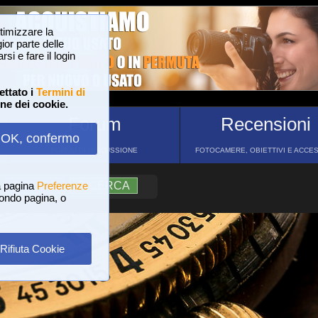
ttimizzare la
or parte delle
si e fare il login
ettato i
Termini di
one dei cookie.
Forum
Recensioni
OK, confermo
FORUM DI DISCUSSIONE
FOTOCAMERE, OBIETTIVI E ACCE
a pagina
?
AIUTO
Preferenze
RICERCA
 fondo pagina, o
Rifiuta Cookie