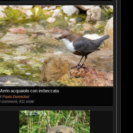
Merlo acquaiolo con imbeccata
di
Paolo Deimichei
4
commenti, 411 visite