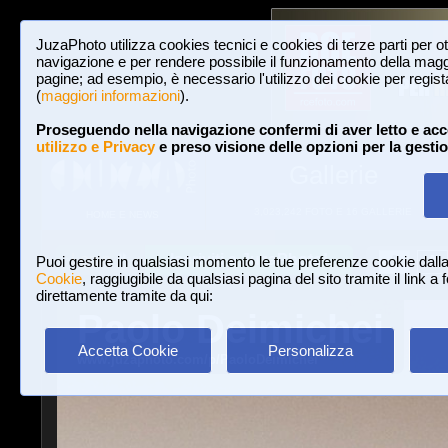
JuzaPhoto utilizza cookies tecnici e cookies di terze parti per o
navigazione e per rendere possibile il funzionamento della maggi
pagine; ad esempio, è necessario l'utilizzo dei cookie per registar
(
maggiori informazioni
).
Proseguendo nella navigazione confermi di aver letto e acc
utilizzo e Privacy
e preso visione delle opzioni per la gesti
Gallerie
3,023,242 FOTO E 16 GALLERIE
HOME E NEWS
Iscriviti a JuzaPhoto!
A
A
Login
Puoi gestire in qualsiasi momento le tue preferenze cookie dall
Cookie
, raggiugibile da qualsiasi pagina del sito tramite il link a
direttamente tramite da qui:
Paolo Deimichei
Accetta Cookie
Personalizza
www.juzaphoto.com/p/PaoloDeimichei