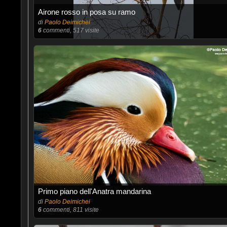
Airone rosso in posa su ramo
di
Paolo Deimichei
6
commenti, 517 visite
Primo piano dell'Anatra mandarina
di
Paolo Deimichei
6
commenti, 811 visite