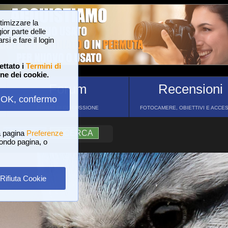
ttimizzare la
or parte delle
si e fare il login
ettato i
Termini di
one dei cookie.
Forum
Recensioni
OK, confermo
FORUM DI DISCUSSIONE
FOTOCAMERE, OBIETTIVI E ACCE
a pagina
?
AIUTO
Preferenze
RICERCA
 fondo pagina, o
Rifiuta Cookie