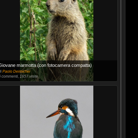
Giovane marmotta (con fotocamera compatta)
di
Paolo Deimichei
6
commenti, 1657 visite