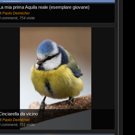
La mia prima Aquila reale (esemplare giovane)
di
Paolo Deimichei
8
commenti, 754 visite
Cinciarella da vicino
di
Paolo Deimichei
6
commenti, 751 visite