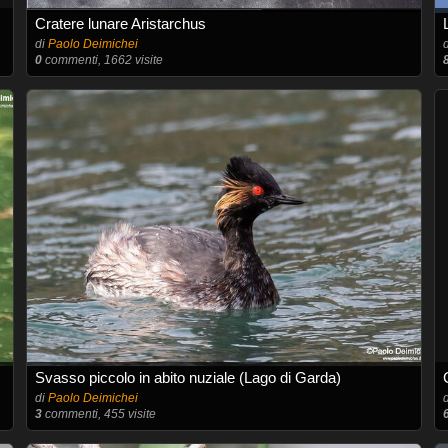
Cratere lunare Aristarchus
di
Paolo Deimichei
0
commenti, 1662 visite
Svasso piccolo in abito nuziale (Lago di Garda)
di
Paolo Deimichei
3
commenti, 455 visite