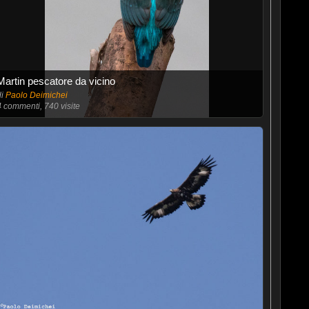
Martin pescatore da vicino
di
Paolo Deimichei
4
commenti, 740 visite