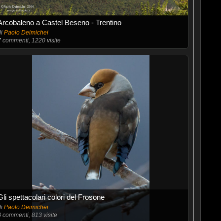
Arcobaleno a Castel Beseno - Trentino
di
Paolo Deimichei
7
commenti, 1220 visite
Gli spettacolari colori del Frosone
di
Paolo Deimichei
6
commenti, 813 visite