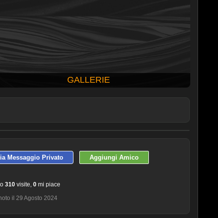
GALLERIE
ULTIME 10 FOTO PUBBLICATE
via Messaggio Privato
Aggiungi Amico
to
310
visite,
0
mi piace
oto il 29 Agosto 2024