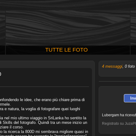
TUTTE LE FOTO
4 messaggi
, 0 foto
0
In
nfondendo le idee, che erano più chiare prima di
irmele.
 e natura, la voglia di fotografare quei luoghi
Lubergam ha ricevu
a nel mio ultimo viaggio in SriLanka ho sentito la
 Skills del fotografo. Quindi tra un mese inizio un
Registrato su JuzaPh
iare il corso.
o la ricerca la 800D mi sembrava migliore quasi in