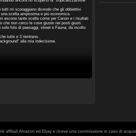
tinuando ancora ho scoperto la "tropicalizzazione"
AMICI (0/100)
utti mi scoraggiano dicendo che gli obbiettivi
ei una scelta ampissima e più economica.
mi escono tante scelte come per Canon e i risultati
o che non cerco le cose giuste nei posti giusti.
 solo foto di paesaggi, street e Fauna; da incolto
che tutte e 3 rientrano.
ackground" alla mia indecisione.
k affiliati Amazon ed Ebay e riceve una commissione in caso di acquisto a