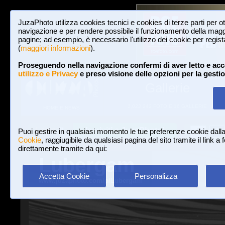
JuzaPhoto utilizza cookies tecnici e cookies di terze parti per o
navigazione e per rendere possibile il funzionamento della maggi
pagine; ad esempio, è necessario l'utilizzo dei cookie per registar
(
maggiori informazioni
).
Proseguendo nella navigazione confermi di aver letto e acc
utilizzo e Privacy
e preso visione delle opzioni per la gesti
Gallerie
3,023,242 FOTO E 16 GALLERIE
HOME E NEWS
Iscriviti a JuzaPhoto!
A
A
Login
Puoi gestire in qualsiasi momento le tue preferenze cookie dall
Cookie
, raggiugibile da qualsiasi pagina del sito tramite il link a
direttamente tramite da qui:
Lubergam
Accetta Cookie
Personalizza
www.juzaphoto.com/p/Lubergam