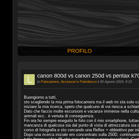
PROFILO
canon 800d vs canon 250d vs pentax k7
in
Fotocamere, Accessori e Fotoritocco
il 30 Agosto 2024, 9:10
Buongiorno a tutti,
sto scegliendo la mia prima fotocamera ma il web mi sta solo co
iniziare la mia ricerca, spero che qualcuno di voi riesca a schiar
Dato che faccio molte escursioni e vacanze immerse nella cultura
animali ecc.. è venuta di conseguenza.
Fin ora ho sempre eseguito le foto con il mio smartphone, tuttavi
mancanza di qualcosa sia dal punto di vista di attrezzatura sia di
corso di fotografia e sto cercando una Reflex + obbiettivo per iniz
Dopo una ricerca iniziale ero concentrato sulla 250D, continuand