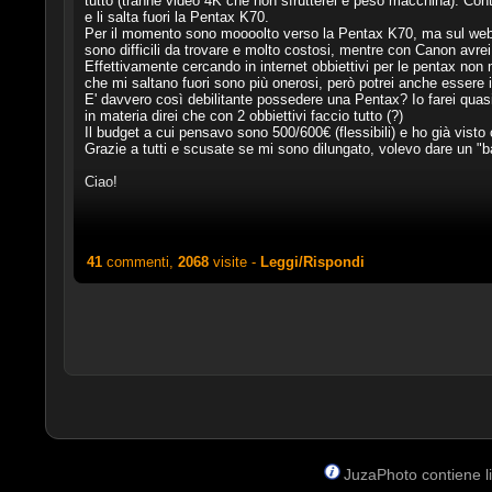
tutto (tranne video 4K che non sfrutterei e peso macchina). Con
e li salta fuori la Pentax K70.
Per il momento sono moooolto verso la Pentax K70, ma sul web t
sono difficili da trovare e molto costosi, mentre con Canon avr
Effettivamente cercando in internet obbiettivi per le pentax non 
che mi saltano fuori sono più onerosi, però potrei anche essere i
E' davvero così debilitante possedere una Pentax? Io farei quasi
in materia direi che con 2 obbiettivi faccio tutto (?)
Il budget a cui pensavo sono 500/600€ (flessibili) e ho già visto 
Grazie a tutti e scusate se mi sono dilungato, volevo dare un "b
Ciao!
41
commenti,
2068
visite -
Leggi/Rispondi
JuzaPhoto contiene lin