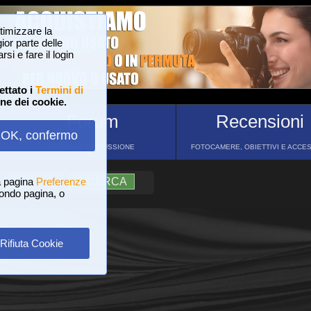
ttimizzare la
or parte delle
si e fare il login
ettato i
Termini di
one dei cookie.
Forum
Recensioni
OK, confermo
FORUM DI DISCUSSIONE
FOTOCAMERE, OBIETTIVI E ACCE
a pagina
?
AIUTO
Preferenze
RICERCA
 fondo pagina, o
Rifiuta Cookie