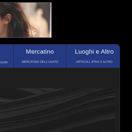
Mercatino
Luoghi e Altro
MERCATINO DELL'USATO
ARTICOLI, #TAG E ALTRO
SSORI