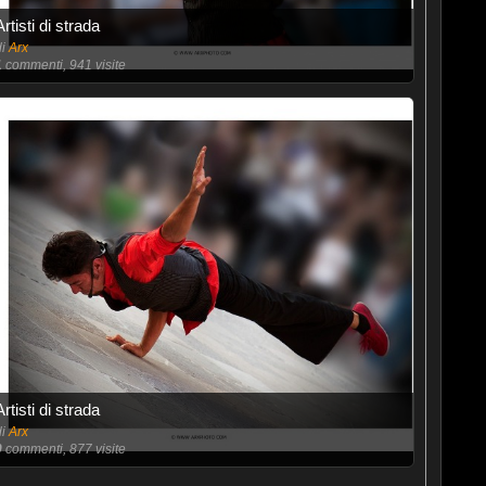
Artisti di strada
di
Arx
1
commenti, 941 visite
Artisti di strada
di
Arx
0
commenti, 877 visite