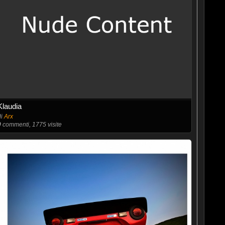
Klaudia
di
Arx
0
commenti, 1775 visite