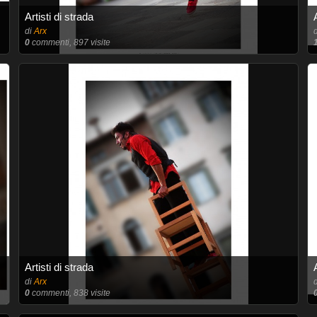
Artisti di strada
di
Arx
0
commenti, 897 visite
Artisti di strada
di
Arx
0
commenti, 838 visite