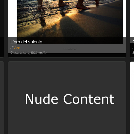
L'oro del salento
di
Arx
0
commenti, 905 visite