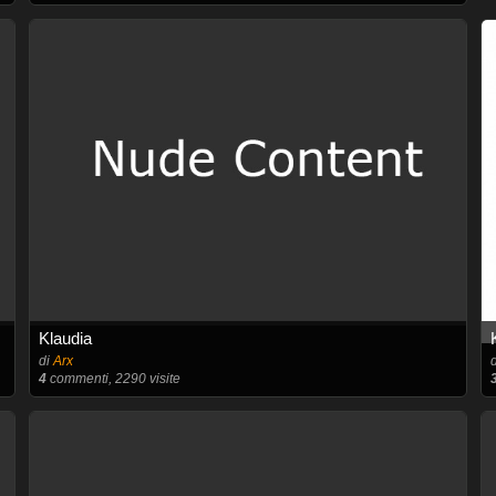
Klaudia
di
Arx
4
commenti, 2290 visite