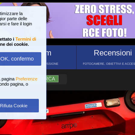
ttimizzare la
or parte delle
si e fare il login
ettato i
Termini di
one dei cookie.
Forum
Recensioni
OK, confermo
FORUM DI DISCUSSIONE
FOTOCAMERE, OBIETTIVI E ACCE
a pagina
?
AIUTO
Preferenze
RICERCA
 fondo pagina, o
Rifiuta Cookie