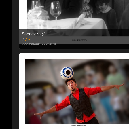
Saggezza ;-)
di
Arx
3
commenti, 999 visite