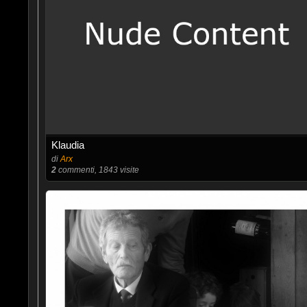
Klaudia
di
Arx
2
commenti, 1843 visite