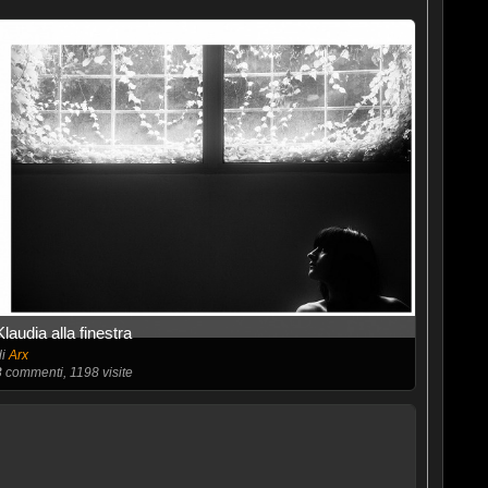
Klaudia alla finestra
di
Arx
3
commenti, 1198 visite