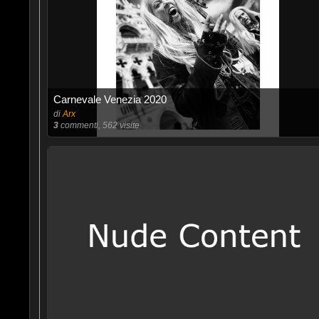
Carnevale Venezia 2020
di
Arx
3
commenti, 562 visite