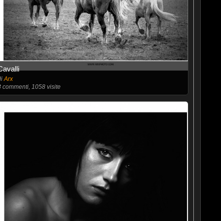
Cavalli
di
Arx
3
commenti, 1058 visite