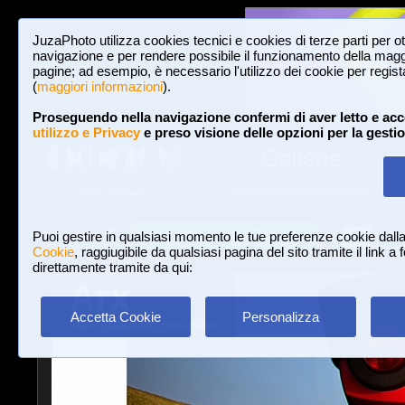
JuzaPhoto utilizza cookies tecnici e cookies di terze parti per o
navigazione e per rendere possibile il funzionamento della maggi
pagine; ad esempio, è necessario l'utilizzo dei cookie per registar
(
maggiori informazioni
).
Proseguendo nella navigazione confermi di aver letto e acc
utilizzo e Privacy
e preso visione delle opzioni per la gesti
Gallerie
3,023,106 FOTO E 16 GALLERIE
HOME E NEWS
Iscriviti a JuzaPhoto!
A
A
Login
Puoi gestire in qualsiasi momento le tue preferenze cookie dall
Cookie
, raggiugibile da qualsiasi pagina del sito tramite il link a
direttamente tramite da qui:
Arx
Accetta Cookie
Personalizza
www.juzaphoto.com/p/Arx