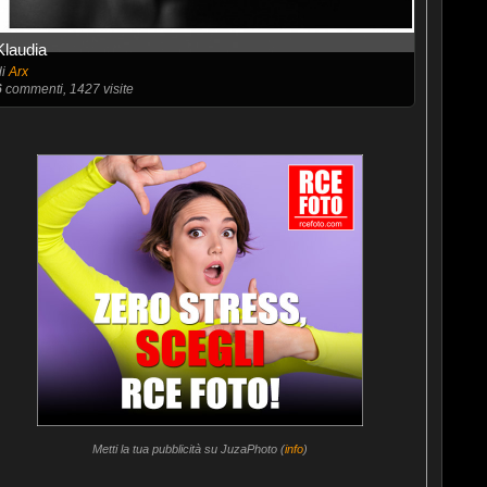
Klaudia
di
Arx
6
commenti, 1427 visite
Metti la tua pubblicità su JuzaPhoto (
info
)