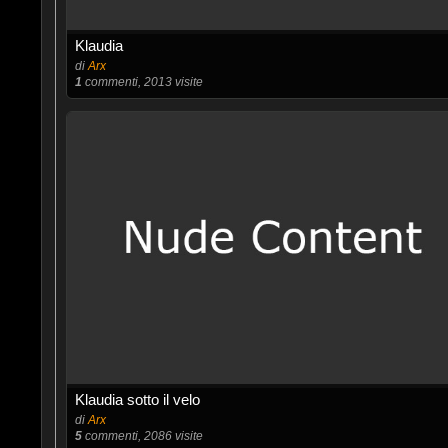
Klaudia
di
Arx
1
commenti, 2013 visite
Klaudia sotto il velo
di
Arx
5
commenti, 2086 visite