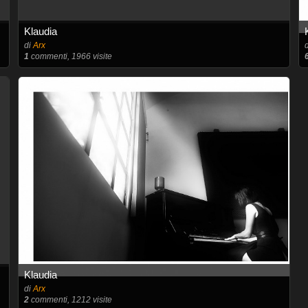
Klaudia
di
Arx
1
commenti, 1966 visite
Klaudia
di
Arx
2
commenti, 1212 visite