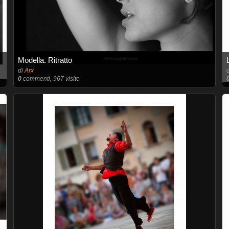
Modella. Ritratto
di
Arx
0
commenti, 967 visite