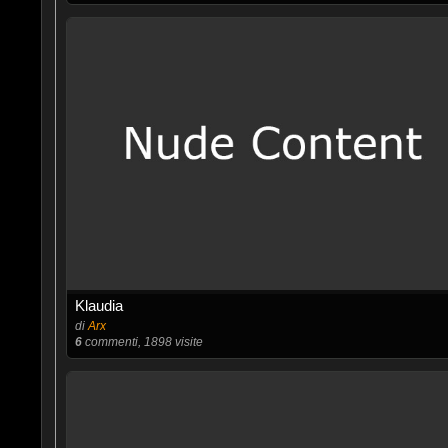
Klaudia
di
Arx
6
commenti, 1898 visite