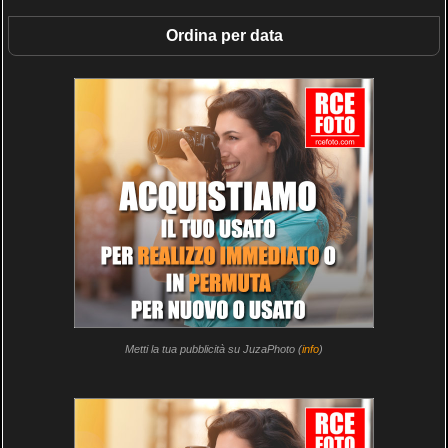
Ordina per data
Metti la tua pubblicità su JuzaPhoto (
info
)