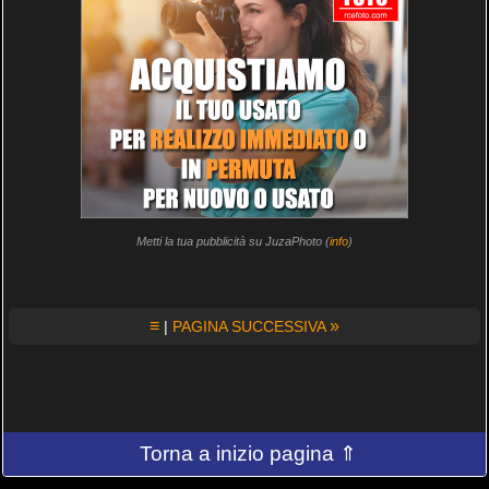
Metti la tua pubblicità su JuzaPhoto (
info
)
≡
»
|
PAGINA SUCCESSIVA
Torna a inizio pagina ⇑