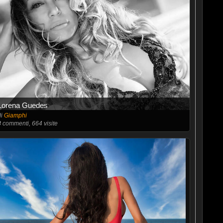
Lorena Guedes
di
Giamphi
8
commenti, 664 visite