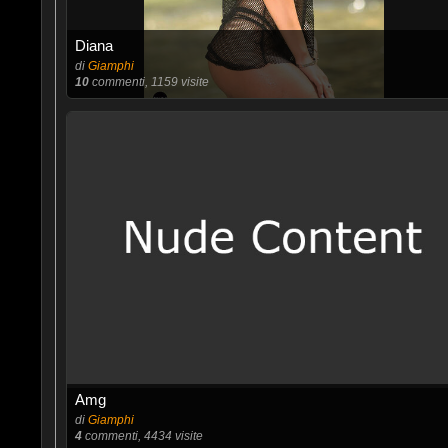
Diana
di
Giamphi
10
commenti, 1159 visite
Amg
di
Giamphi
4
commenti, 4434 visite