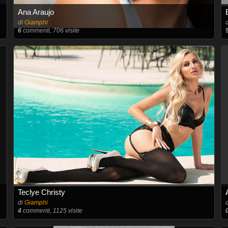
Ana Araujo
di
Giamphi
6
commenti, 706 visite
Teclye Christy
di
Giamphi
4
commenti, 1125 visite