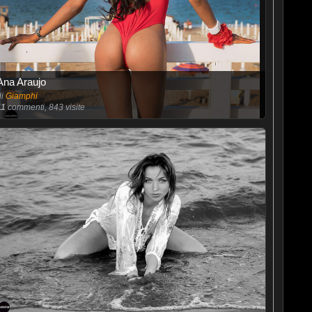
Ana Araujo
di
Giamphi
11
commenti, 843 visite