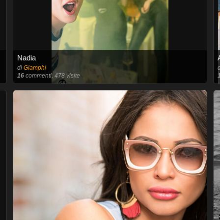
Nadia
di
Giamphi
16
commenti, 478 visite