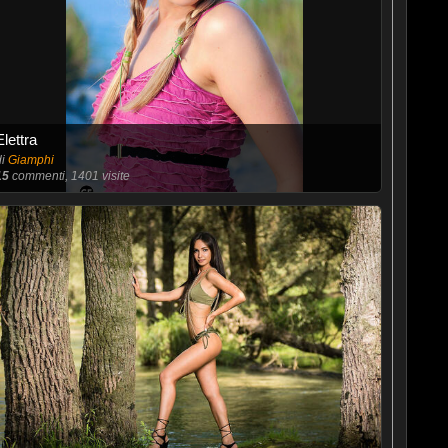
Elettra
di
Giamphi
15
commenti, 1401 visite