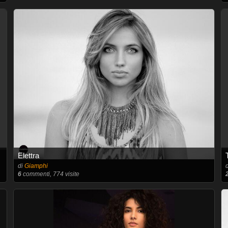
Elettra
di
Giamphi
6
commenti, 774 visite