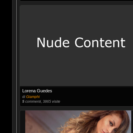
Lorena Guedes
di
Giamphi
5
commenti, 3865 visite