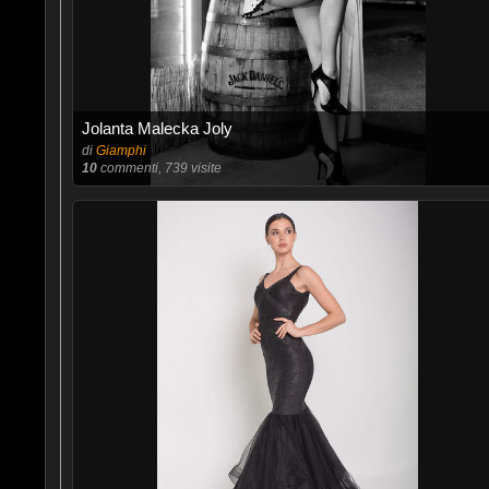
Jolanta Malecka Joly
di
Giamphi
10
commenti, 739 visite