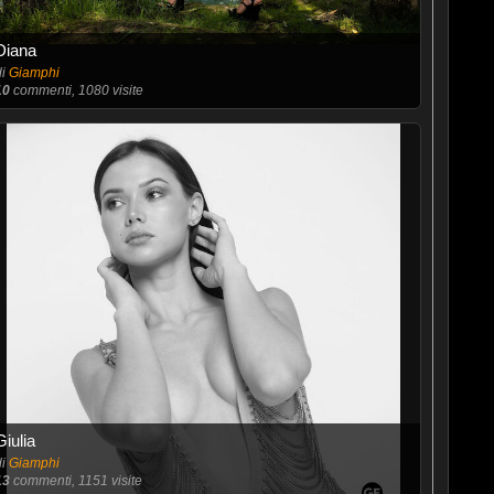
Diana
di
Giamphi
10
commenti, 1080 visite
Giulia
di
Giamphi
13
commenti, 1151 visite