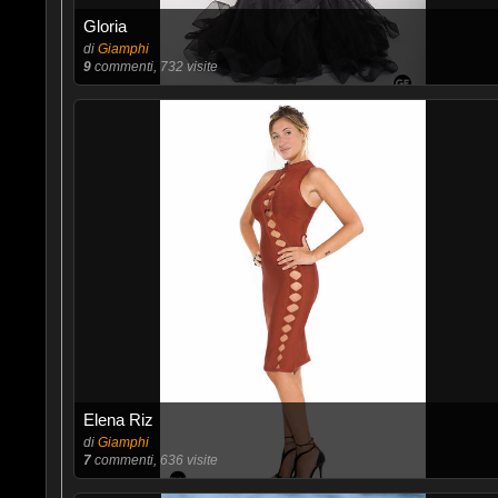
Gloria
di
Giamphi
9
commenti, 732 visite
Elena Riz
di
Giamphi
7
commenti, 636 visite