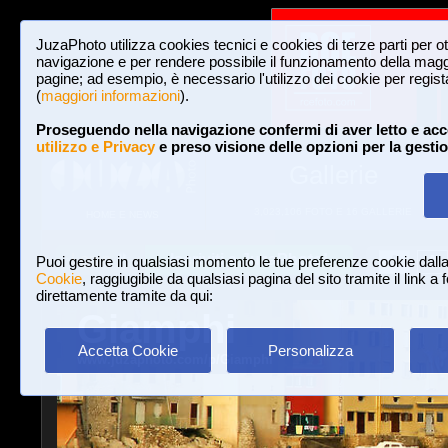
JuzaPhoto utilizza cookies tecnici e cookies di terze parti per o
navigazione e per rendere possibile il funzionamento della maggi
pagine; ad esempio, è necessario l'utilizzo dei cookie per registar
(
maggiori informazioni
).
Proseguendo nella navigazione confermi di aver letto e acc
utilizzo e Privacy
e preso visione delle opzioni per la gesti
Gallerie
3,023,106 FOTO E 16 GALLERIE
HOME E NEWS
Iscriviti a JuzaPhoto!
A
A
Login
Puoi gestire in qualsiasi momento le tue preferenze cookie dall
Cookie
, raggiugibile da qualsiasi pagina del sito tramite il link a
direttamente tramite da qui:
Giamphi
Accetta Cookie
Personalizza
www.juzaphoto.com/p/Giamphi