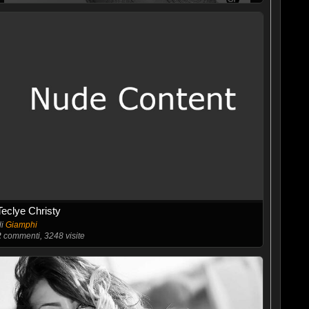
Teclye Christy
di
Giamphi
2
commenti, 3248 visite