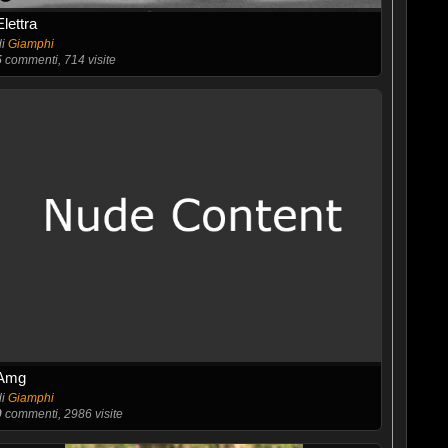
Elettra
di
Giamphi
5
commenti, 714 visite
Amg
di
Giamphi
0
commenti, 2986 visite