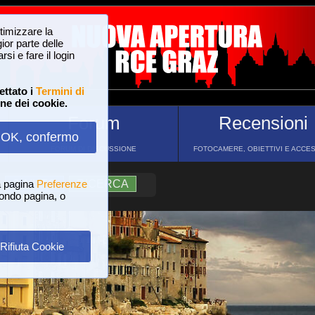
ttimizzare la
or parte delle
si e fare il login
ettato i
Termini di
one dei cookie.
Forum
Recensioni
OK, confermo
FORUM DI DISCUSSIONE
FOTOCAMERE, OBIETTIVI E ACCE
a pagina
?
AIUTO
Preferenze
RICERCA
 fondo pagina, o
Rifiuta Cookie