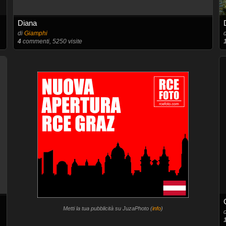
Diana
di
Giamphi
4
commenti, 5250 visite
Metti la tua pubblicità su JuzaPhoto (
info
)