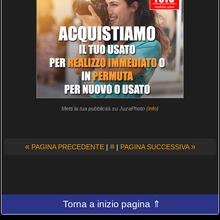
Metti la tua pubblicità su JuzaPhoto (
info
)
«
≡
»
PAGINA PRECEDENTE
|
|
PAGINA SUCCESSIVA
Torna a inizio pagina ⇑