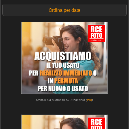
Ordina per data
Metti la tua pubblicità su JuzaPhoto (
info
)