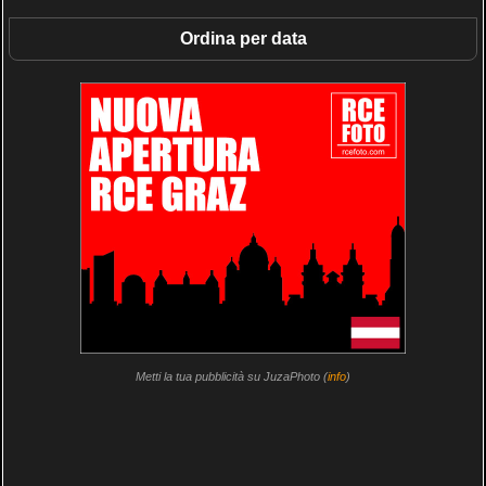
Ordina per data
Metti la tua pubblicità su JuzaPhoto (
info
)