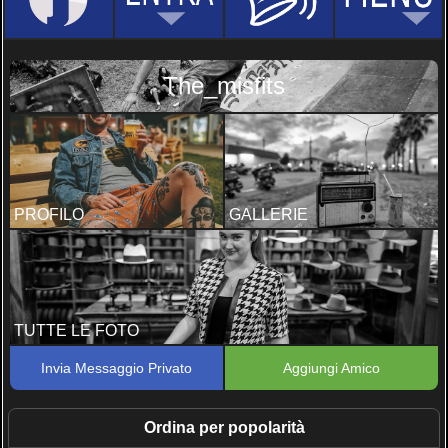
The_misfits
PROFILO
GALLERIE
TUTTE LE FOTO
Invia Messaggio Privato
Aggiungi Amico
Ordina per popolarità