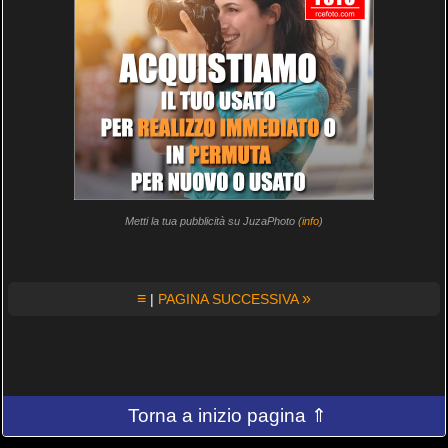
Metti la tua pubblicità su JuzaPhoto (
info
)
≡
»
|
PAGINA SUCCESSIVA
Torna a inizio pagina ⇑