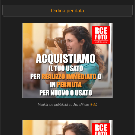
Ordina per data
Metti la tua pubblicità su JuzaPhoto (
info
)