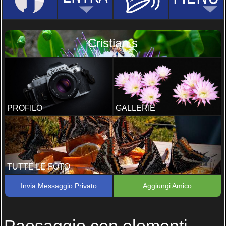
Cristian.s
PROFILO
GALLERIE
TUTTE LE FOTO
Invia Messaggio Privato
Aggiungi Amico