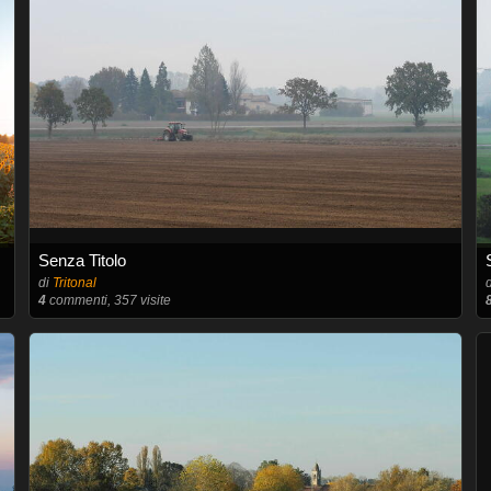
Senza Titolo
di
Tritonal
4
commenti, 357 visite