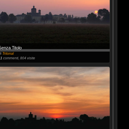
Senza Titolo
di
Tritonal
11
commenti, 804 visite