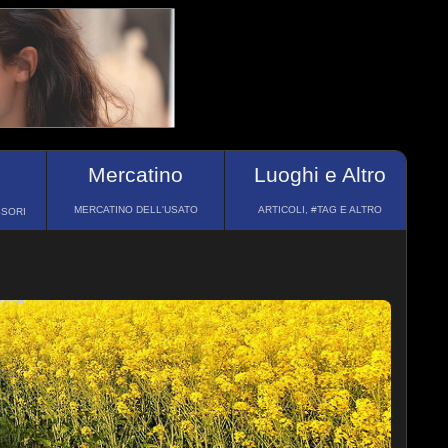
Mercatino
Luoghi e Altro
MERCATINO DELL'USATO
ARTICOLI, #TAG E ALTRO
SSORI