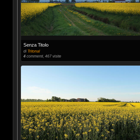
Senza Titolo
di
Tritonal
4
commenti, 467 visite