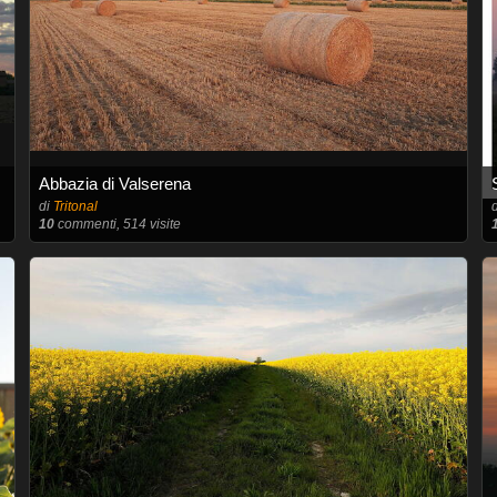
Abbazia di Valserena
di
Tritonal
10
commenti, 514 visite