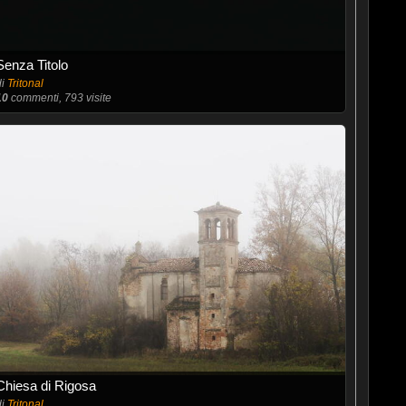
Senza Titolo
di
Tritonal
10
commenti, 793 visite
Chiesa di Rigosa
di
Tritonal