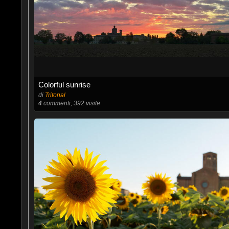
Colorful sunrise
di
Tritonal
4
commenti, 392 visite