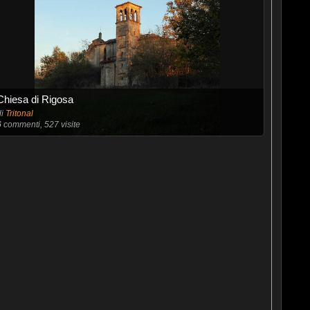
Chiesa di Rigosa
di
Tritonal
6
commenti, 527 visite