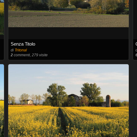
Senza Titolo
di
Tritonal
2
commenti, 279 visite