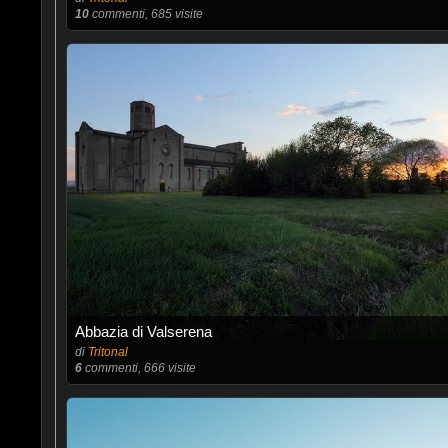
10
commenti, 685 visite
Abbazia di Valserena
di
Tritonal
6
commenti, 666 visite