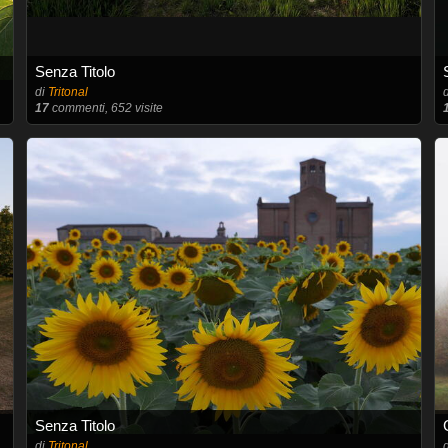
Senza Titolo
di
Tritonal
17
commenti, 652 visite
Senza Titolo
di
Tritonal