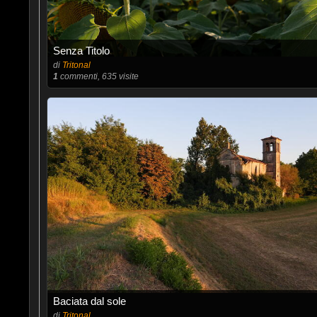
Senza Titolo
di
Tritonal
1
commenti, 635 visite
Baciata dal sole
di
Tritonal