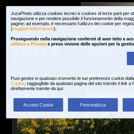
JuzaPhoto utilizza cookies tecnici e cookies di terze parti per o
navigazione e per rendere possibile il funzionamento della maggi
pagine; ad esempio, è necessario l'utilizzo dei cookie per registar
(
maggiori informazioni
).
Proseguendo nella navigazione confermi di aver letto e acc
utilizzo e Privacy
e preso visione delle opzioni per la gesti
Gallerie
3,023,242 FOTO E 16 GALLERIE
HOME E NEWS
Iscriviti a JuzaPhoto!
A
A
Login
Puoi gestire in qualsiasi momento le tue preferenze cookie dall
Cookie
, raggiugibile da qualsiasi pagina del sito tramite il link a
direttamente tramite da qui:
Tritonal
Accetta Cookie
Personalizza
www.juzaphoto.com/p/Tritonal