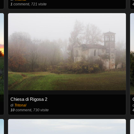
1
commenti, 721 visite
Chiesa di Rigosa 2
di
Tritonal
10
commenti, 730 visite