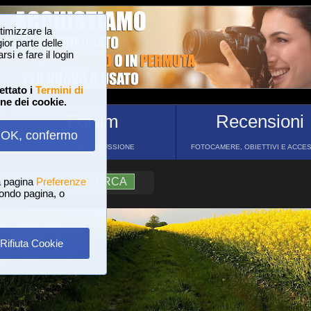
ttimizzare la
or parte delle
si e fare il login
ettato i
Termini di
one dei cookie.
Forum
Recensioni
OK, confermo
FORUM DI DISCUSSIONE
FOTOCAMERE, OBIETTIVI E ACCE
a pagina
?
AIUTO
Preferenze
RICERCA
 fondo pagina, o
Rifiuta Cookie