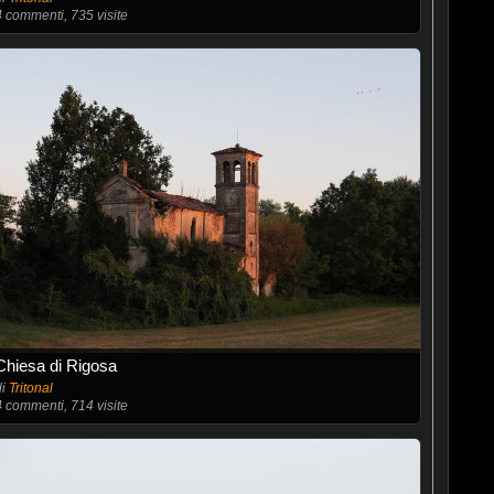
4
commenti, 735 visite
Chiesa di Rigosa
di
Tritonal
4
commenti, 714 visite