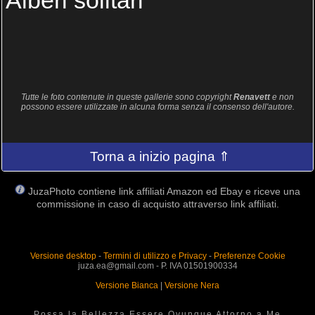
Alberi solitari
Tutte le foto contenute in queste gallerie sono copyright
Renavett
e non
possono essere utilizzate in alcuna forma senza il consenso dell'autore.
Torna a inizio pagina ⇑
JuzaPhoto contiene link affiliati Amazon ed Ebay e riceve una
commissione in caso di acquisto attraverso link affiliati.
Versione desktop
-
Termini di utilizzo e Privacy
-
Preferenze Cookie
juza.ea@gmail.com - P. IVA 01501900334
Versione Bianca
|
Versione Nera
Possa la Bellezza Essere Ovunque Attorno a Me